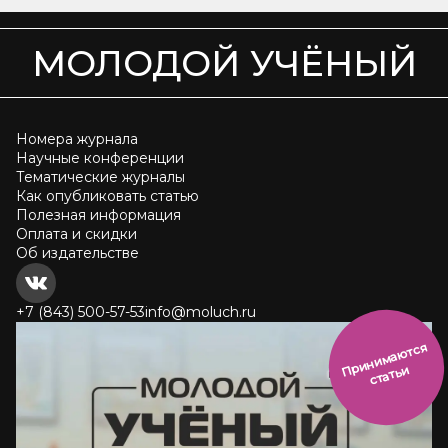
МОЛОДОЙ УЧЁНЫЙ
Номера журнала
Научные конференции
Тематические журналы
Как опубликовать статью
Полезная информация
Оплата и скидки
Об издательстве
+7 (843) 500-57-53
info@moluch.ru
и
н
и
м
а
ют
с
я
ст
ать
П
р
и