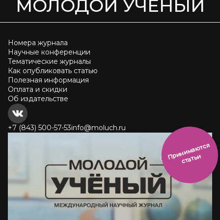
МОЛОДОЙ УЧЁНЫЙ
Номера журнала
Научные конференции
Тематические журналы
Как опубликовать статью
Полезная информация
Оплата и скидки
Об издательстве
+7 (843) 500-57-53
info@moluch.ru
и
н
и
м
а
ют
с
я
ст
ать
П
р
и