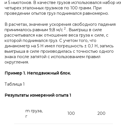
и 5 ньютонов. В качестве грузов использовался набор из
четырех эталонных грузиков по 100 грамм. При
проведении опытов груз поднимался равномерно.
В расчетах, значение ускорения свободного падения
2
принималось равным 9,8 м/с
. Выигрыш в силе
рассчитывался как отношение веса груза к силе, с
которой поднимался груз. С учетом того, что
динамометр на 5 Н имел погрешность ± 0,1 Н, запись
выигрыша в силе производилась с точностью одного
знака после запятой с использованием правил
округления.
Пример 1. Неподвижный блок.
Таблица 1
Результаты измерений опыта 1
m груза,
100
200
г