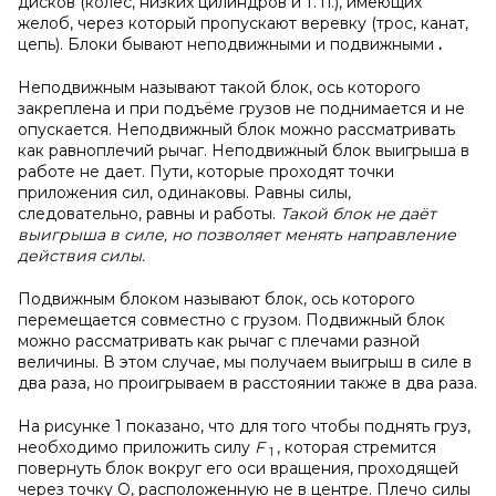
дисков (колес, низких цилиндров и т. п.), имеющих
желоб, через который пропускают веревку (трос, канат,
цепь). Блоки бывают неподвижными и подвижными
.
Неподвижным называют такой блок, ось которого
закреплена и при подъёме грузов не поднимается и не
опускается. Неподвижный блок можно рассматривать
как равноплечий рычаг. Неподвижный блок выигрыша в
работе не дает. Пути, которые проходят точки
приложения сил, одинаковы. Равны силы,
следовательно, равны и работы.
Такой блок не даёт
выигрыша в силе, но позволяет менять направление
действия силы.
Подвижным блоком называют блок, ось которого
перемещается совместно с грузом. Подвижный блок
можно рассматривать как рычаг с плечами разной
величины. В этом случае, мы получаем выигрыш в силе в
два раза, но проигрываем в расстоянии также в два раза.
На рисунке 1 показано, что для того чтобы поднять груз,
необходимо приложить силу
F
, которая стремится
1
повернуть блок вокруг его оси вращения, проходящей
через точку О, расположенную не в центре. Плечо силы