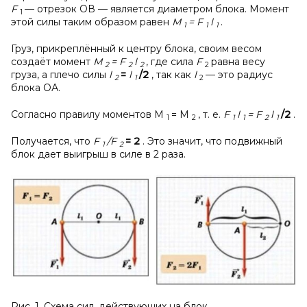
F
— отрезок ОВ — является диаметром блока. Момент
1
этой силы таким образом равен
М
= F
l
.
1
1
1
Груз, прикреплённый к центру блока, своим весом
создаёт момент
М
= F
l
, где сила
F
равна весу
2
2
2
2
груза, а плечо силы
l
=
l
/2
, так как
l
— это радиус
2
1
2
блока ОА.
Согласно правилу моментов M
= М
, т. е.
F
l
= F
l
/2
.
1
2
1
1
2
1
Получается, что
F
/F
= 2
. Это значит, что подвижный
1
2
блок дает выигрыш в силе в 2 раза.
Рис. 1. Схема сил, действующих на блок