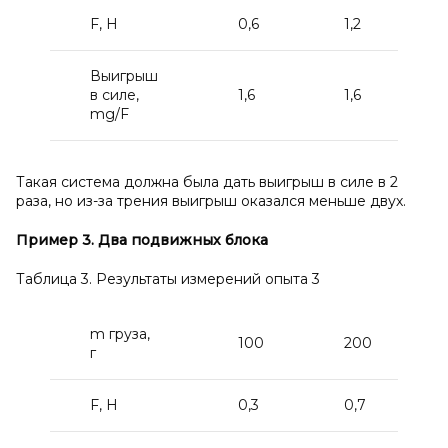
F, H
0,6
1,2
Выигрыш
в силе,
1,6
1,6
mg/F
Такая система должна была дать выигрыш в силе в 2
раза, но из-за трения выигрыш оказался меньше двух.
Пример 3. Два подвижных блока
Таблица 3. Результаты измерений опыта 3
m груза,
100
200
г
F, H
0,3
0,7