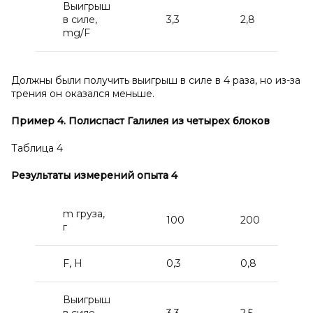
Выигрыш
в силе,
3,3
2,8
mg/F
Должны были получить выигрыш в силе в 4 раза, но из-за
трения он оказался меньше.
Пример 4. Полиспаст Галилея из четырех блоков
Таблица 4
Результаты измерений опыта 4
m груза,
100
200
г
F, H
0,3
0,8
Выигрыш
в силе,
3,3
2,5