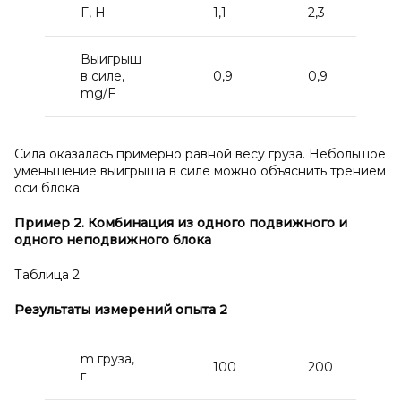
F, H
1,1
2,3
Выигрыш
в силе,
0,9
0,9
mg/F
Сила оказалась примерно равной весу груза. Небольшое
уменьшение выигрыша в силе можно объяснить трением
оси блока.
Пример 2. Комбинация из одного подвижного и
одного неподвижного блока
Таблица 2
Результаты измерений опыта 2
m груза,
100
200
г