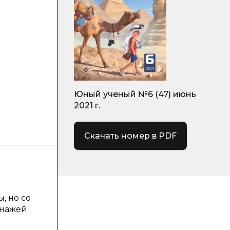
Юный ученый №6 (47) июнь
2021 г.
Скачать номер в PDF
, но со
онажей