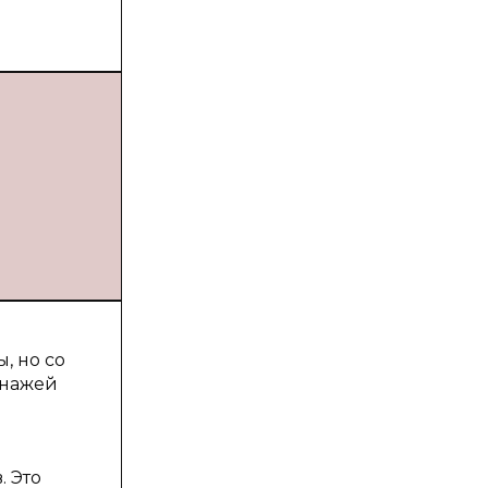
, но со
онажей
. Это