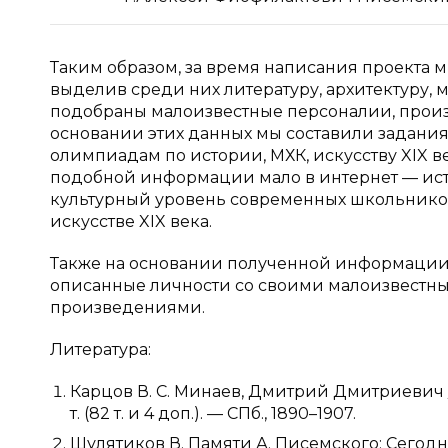
Таким образом, за время написания проекта м
выделив среди них литературу, архитектуру,
подобраны малоизвестные персоналии, произ
основании этих данных мы составили задания,
олимпиадам по истории, МХК, искусству XIX в
подобной информации мало в интернет — ист
культурный уровень современных школьников
искусстве XIX века.
Также на основании полученной информации 
описанные личности со своими малоизвестн
произведениями.
Литература:
Карцов В. С. Минаев, Дмитрий Дмитриевич 
т. (82 т. и 4 доп.). — СПб., 1890–1907.
Шулятиков В. Памяти А. Писемского: Сегод