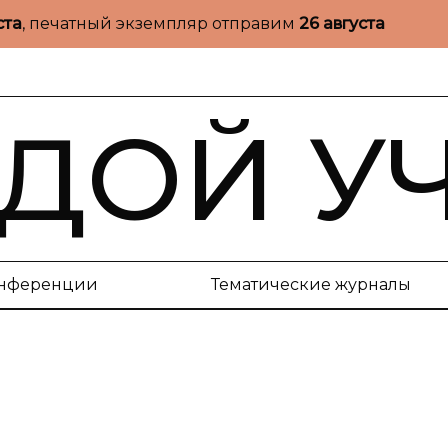
ста
, печатный экземпляр отправим
26 августа
ДОЙ У
нференции
Тематические журналы