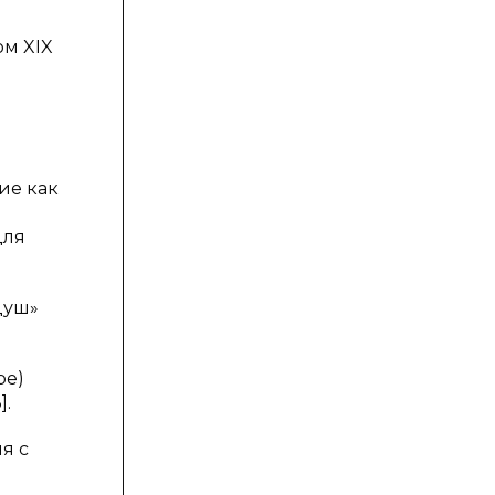
ом XIX
ие как
для
душ»
ре)
].
я с