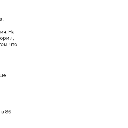
а,
ия. На
тории,
ом, что
ыше
 в 86