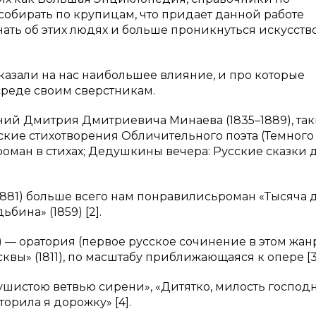
обирать по крупицам, что придает данной работе
ать об этих людях и больше проникнуться искусств
казали на нас наибольшее влияние, и про которые
 среде своим сверстникам.
ий Дмитрия Дмитриевича Минаева (1835–1889), так
кие стихотворения Обличительного поэта (Темного
оман в стихах; Дедушкины вечера: Русские сказки 
881) больше всего нам понравилисьроман «Тысяча 
бина» (1859) [2].
.) ― оратория (первое русское сочинение в этом жан
ы» (1811), по масштабу приближающаяся к опере [3
шистою ветвью сирени», «Дитятко, милость господн
орила я дорожку» [4].