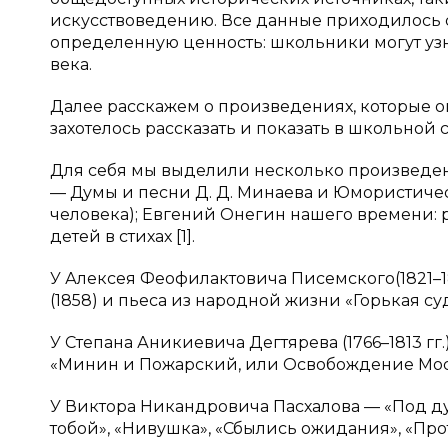
искусствоведению. Все данные приходилось с
определенную ценность: школьники могут узн
века.
Далее расскажем о произведениях, которые о
захотелось рассказать и показать в школьной
Для себя мы выделили несколько произведен
— Думы и песни Д. Д. Минаева и Юмористичес
человека); Евгений Онегин нашего времени: р
детей в стихах [1].
У Алексея Феофилактовича Писемского(1821–1
(1858) и пьеса из народной жизни «Горькая судь
У Степана Аникиевича Дегтярева (1766–1813 гг
«Минин и Пожарский, или Освобождение Москв
У Виктора Никандровича Пасхалова — «Под ду
тобой», «Нивушка», «Сбылись ожидания», «Прот