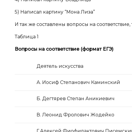
5) Написал картину “Мона Лиза”
И так же составлены вопросы на соответствие, т
Таблица 1
Вопросы на соответствие (формат ЕГЭ)
Деятель искусства
А. Иосиф Степанович Каминский
Б. Дегтярев Степан Аникиевич
В. Леонид Фролович Жодейко
Г.Алексей Фиофилактович Писемски