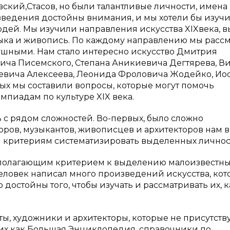
ский,Стасов, но были талантливые личности, имена
зведения достойны внимания, и мы хотели бы изучи
дей. Мы изучили направления искусства XIXвека, 
музыка и живопись. По каждому направлению мы расс
душными. Нам стало интересно искусство Дмитрия
ча Писемского, Степана Аникиевича Дегтярева, В
евича Алексеева, Леонида Фроловича Жодейко, Ио
ных мы составили вопросы, которые могут помочь
мпиадам по культуре XIX века.
 с рядом сложностей. Во-первых, было сложно
оров, музыкантов, живописцев и архитекторов нам в
им критериям систематизировать выделенных личнос
вополагающим критерием к выделению малоизвестных
о человек написал много произведений искусства, ко
остойны того, чтобы изучать и рассматривать их, к
ы, художники и архитекторы, которые не присутств
ких как Большая Энциклопедия, справочники по