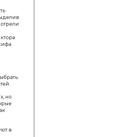
ть
выделив
мотрели
иктора
сифа
ыбрать.
тей.
, но
торые
ак
уют в