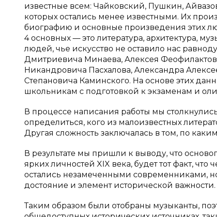
известные всем: Чайковский, Пушкин, Айвазов
которых остались менее известными. Их прои
биографию и основные произведения этих лю
4 основных — это литература, архитектура, 
людей, чье искусство не оставило нас равно
Дмитриевича Минаева, Алексея Феофилактови
Никандровича Пасхалова, Александра Алексе
Степановича Каминского. На основе этих дан
школьникам с подготовкой к экзаменам и оли
В процессе написания работы мы столкнулись
определиться, кого из малоизвестных литерат
Другая сложность заключалась в том, по как
В результате мы пришли к выводу, что осно
ярких личностей XIX века, будет тот факт, чт
остались незамеченными современниками, но д
достояние и элемент исторической важности.
Таким образом были отобраны музыканты, поэт
общедоступных исторических источниках, та