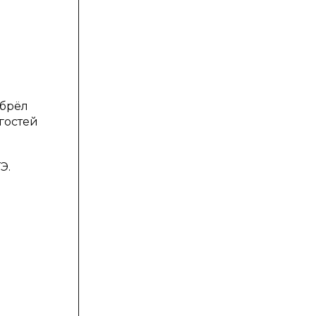
обрёл
гостей
Э.