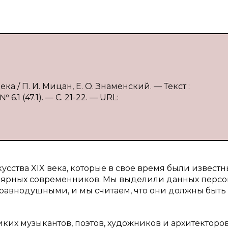
ка / П. И. Мицан, Е. О. Знаменский. — Текст :
1 (47.1). — С. 21-22. — URL:
сства XIX века, которые в свое время были известны
улярных современников. Мы выделили данных перс
 равнодушными, и мы считаем, что они должны быть
ких музыкантов, поэтов, художников и архитекторов