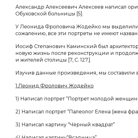
Александр Алексеевич Алексеев написал ори
Обуховской больницы [5].
У Леонида Фроловича Жодейко мы выделили 
сожалению, все эти портреты не имеют названи
Иосиф Степанович Каминский был архитектор
новую жизнь после реконструкции и продолжа
и жителей столицы [7, С. 127.].
Изучив данные произведения, мы составили в
1.Леонид Фролович Жодейко
1) Написал портрет “Портрет молодой женщин
2) Написал портрет “Палеолог Елена (жена фр
3) Написал картину “Чёрный квадрат”
4) Написал картину“Всадница”