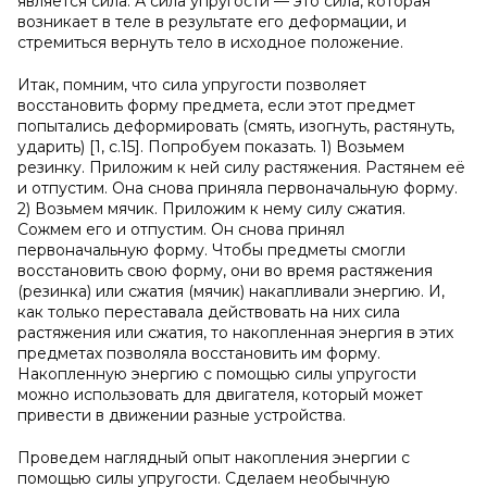
является сила. А сила упругости — это сила, которая
возникает в теле в результате его деформации, и
стремиться вернуть тело в исходное положение.
Итак, помним, что сила упругости позволяет
восстановить форму предмета, если этот предмет
попытались деформировать (смять, изогнуть, растянуть,
ударить) [1, с.15]. Попробуем показать. 1) Возьмем
резинку. Приложим к ней силу растяжения. Растянем её
и отпустим. Она снова приняла первоначальную форму.
2) Возьмем мячик. Приложим к нему силу сжатия.
Сожмем его и отпустим. Он снова принял
первоначальную форму. Чтобы предметы смогли
восстановить свою форму, они во время растяжения
(резинка) или сжатия (мячик) накапливали энергию. И,
как только переставала действовать на них сила
растяжения или сжатия, то накопленная энергия в этих
предметах позволяла восстановить им форму.
Накопленную энергию с помощью силы упругости
можно использовать для двигателя, который может
привести в движении разные устройства.
Проведем наглядный опыт накопления энергии с
помощью силы упругости. Сделаем необычную