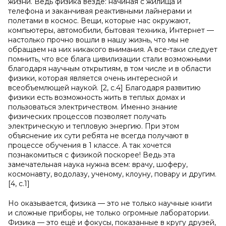
жизни. Ведь физика везде: начиная с жилища и
телефона и заканчивая реактивными лайнерами и
полетами в космос. Вещи, которые нас окружают,
компьютеры, автомобили, бытовая техника, Интернет —
настолько прочно вошли в нашу жизнь, что мы не
обращаем на них никакого внимания. А все-таки следует
помнить, что все блага цивилизации стали возможными
благодаря научным открытиям, в том числе и в области
физики, которая является очень интересной и
всеобъемлющей наукой. [2, с.4] Благодаря развитию
физики есть возможность жить в теплых домах и
пользоваться электричеством. Именно знание
физических процессов позволяет получать
электрическую и тепловую энергию. При этом
объяснение их сути ребята не всегда получают в
процессе обучения в 1 классе. А так хочется
познакомиться с физикой поскорее! Ведь эта
замечательная наука нужна всем: врачу, шоферу,
космонавту, водолазу, ученому, клоуну, повару и другим.
[4, с.1]
Но оказывается, физика — это не только научные книги
и сложные приборы, не только огромные лаборатории.
Физика — это ещё и фокусы, показанные в кругу друзей,