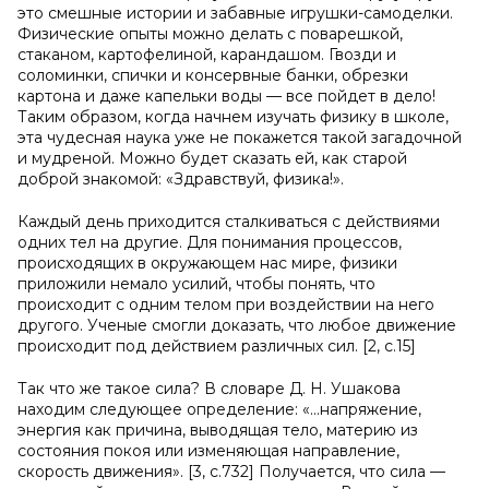
это смешные истории и забавные игрушки-самоделки.
Физические опыты можно делать с поварешкой,
стаканом, картофелиной, карандашом. Гвозди и
соломинки, спички и консервные банки, обрезки
картона и даже капельки воды — все пойдет в дело!
Таким образом, когда начнем изучать физику в школе,
эта чудесная наука уже не покажется такой загадочной
и мудреной. Можно будет сказать ей, как старой
доброй знакомой: «Здравствуй, физика!».
Каждый день приходится сталкиваться с действиями
одних тел на другие. Для понимания процессов,
происходящих в окружающем нас мире, физики
приложили немало усилий, чтобы понять, что
происходит с одним телом при воздействии на него
другого. Ученые смогли доказать, что любое движение
происходит под действием различных сил. [2, с.15]
Так что же такое сила? В словаре Д. Н. Ушакова
находим следующее определение: «…напряжение,
энергия как причина, выводящая тело, материю из
состояния покоя или изменяющая направление,
скорость движения». [3, с.732] Получается, что сила —