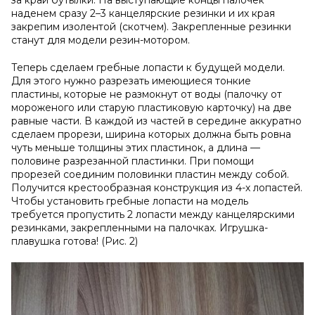
за край бутылки. На выступающие концы палочек
наденем сразу 2–3 канцелярские резинки и их края
закрепим изолентой (скотчем). Закрепленные резинки
станут для модели резин-мотором.
Теперь сделаем гребные лопасти к будущей модели.
Для этого нужно разрезать имеющиеся тонкие
пластины, которые не размокнут от воды (палочку от
мороженого или старую пластиковую карточку) на две
равные части. В каждой из частей в середине аккуратно
сделаем прорези, ширина которых должна быть ровна
чуть меньше толщины этих пластинок, а длина —
половине разрезанной пластинки. При помощи
прорезей соединим половинки пластин между собой.
Получится крестообразная конструкция из 4-х лопастей.
Чтобы установить гребные лопасти на модель
требуется пропустить 2 лопасти между канцелярскими
резинками, закрепленными на палочках. Игрушка-
плавушка готова! (Рис. 2)