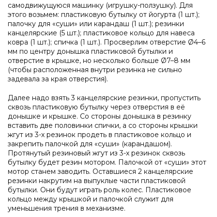
самодвижущуюся машинку (игрушку-ползушку). Для
этого возьмем: пластиковую бутылку от йогурта (1 шт.);
палочку для «суши» или карандаш (1 шт.); резинки
канцелярские (5 шт.); пластиковое кольцо для навеса
ковра (1 шт.); спичка (1 шт.). Просверлим отверстие Ø4–6
мм по центру донышка пластиковой бутылки и
отверстие в крышке, но несколько больше Ø7–8 мм
(чтобы расположенная внутри резинка не сильно
задевала за края отверстия).
Далее надо взять 3 канцелярские резинки, пропустить
сквозь пластиковую бутылку через отверстия в её
донышке и крышке. Со стороны донышка в резинку
вставить две половинки спички, а со стороны крышки
жгут из 3-х резинок продеть в пластиковое кольцо и
закрепить палочкой для «суши» (карандашом).
Протянутый резиновый жгут из 3-х резинок сквозь
бутылку будет резин мотором. Палочкой от «суши» этот
мотор станем заводить. Оставшиеся 2 канцелярские
резинки накрутим на выпуклые части пластиковой
бутылки. Они будут играть роль колес. Пластиковое
кольцо между крышкой и палочкой служит для
уменьшения трения в механизме.