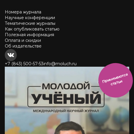
Номера журнала
Научные конференции
Тематические журналы
Как опубликовать статью
Полезная информация
Оплата и скидки
Об издательстве
+7 (843) 500-57-53
info@moluch.ru
и
н
и
м
а
ют
с
я
ст
ать
П
р
и