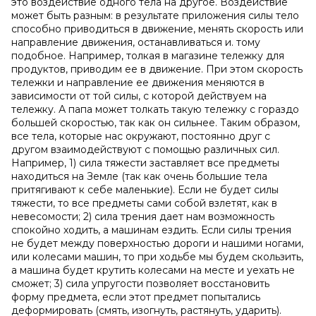
это воздействие одного тела на другое. Воздействие
может быть разным: в результате приложения силы тело
способно приводиться в движение, менять скорость или
направление движения, останавливаться и. тому
подобное. Например, толкая в магазине тележку для
продуктов, приводим ее в движение. При этом скорость
тележки и направление ее движения меняются в
зависимости от той силы, с которой действуем на
тележку. А папа может толкать такую тележку с гораздо
большей скоростью, так как он сильнее. Таким образом,
все тела, которые нас окружают, постоянно друг с
другом взаимодействуют с помощью различных сил.
Например, 1) сила тяжести заставляет все предметы
находиться на Земле (так как очень большие тела
притягивают к себе маленькие). Если не будет силы
тяжести, то все предметы сами собой взлетят, как в
невесомости; 2) сила трения дает нам возможность
спокойно ходить, а машинам ездить. Если силы трения
не будет между поверхностью дороги и нашими ногами,
или колесами машин, то при ходьбе мы будем скользить,
а машина будет крутить колесами на месте и уехать не
сможет; 3) сила упругости позволяет восстановить
форму предмета, если этот предмет попытались
деформировать (смять, изогнуть, растянуть, ударить).