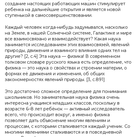
создание настоящих работающих машин стимулирует
ребенка на дальнейшие открытия и является новой
ступенькой в самосовершенствовании.
Каждый человек когда-нибудь задумывался, насколько
на Земле, в нашей Солнечной системе, Галактике и мире
все взаимосвязано и взаимодействует? Какая наука
занимается исследованием этих взаимосвязей, явлений
природы, движения и взаимного влияния одних тел на
другие? [2, с.4] Эта наука — физика! В современном
толковом словаре русского языка есть определение, что
физика — это наука о свойствах и строении материи, о
формах её движения и изменения, об общих
закономерностях явлений природы. [3, с.891]
Это достаточно сложное определение для понимания
школьников. Но занимательная наука физика очень
интересна учащимся младших классов, поскольку в
возрасте 6–8 лет ребёнок — активный исследователь
всего, что происходит вокруг, а именно физика
позволяет дать объяснение многим явлениям и
процессам, с которыми сталкивается каждый ученик. Со
многими явлениями сталкиваются и в повседневной