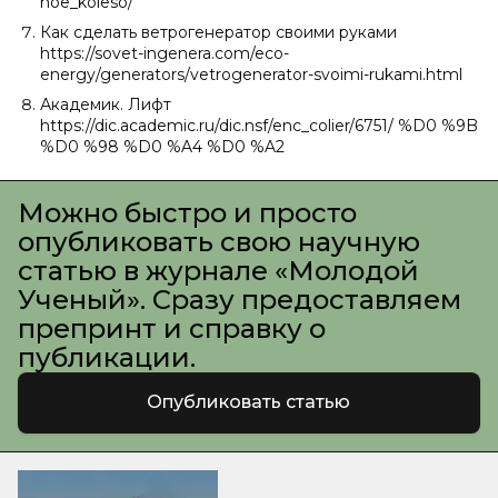
noe_koleso/
Как сделать ветрогенератор своими руками
https://sovet-ingenera.com/eco-
energy/generators/vetrogenerator-svoimi-rukami.html
Академик. Лифт
https://dic.academic.ru/dic.nsf/enc_colier/6751/ %D0 %9B
%D0 %98 %D0 %A4 %D0 %A2
Можно быстро и просто
опубликовать свою научную
статью в журнале «Молодой
Ученый». Сразу предоставляем
препринт и справку о
публикации.
Опубликовать статью