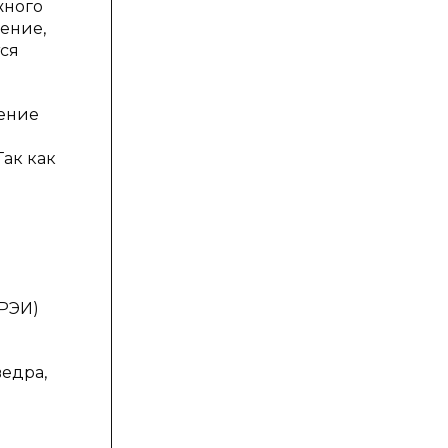
жного
ение,
тся
чение
ак как
РЭИ)
ведра,