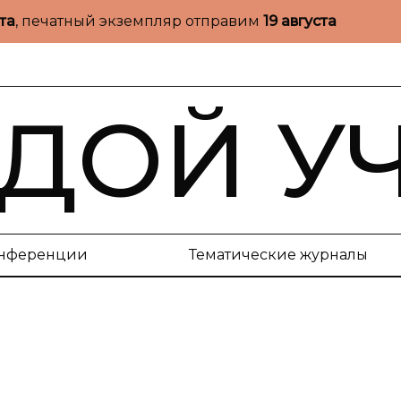
ста
, печатный экземпляр отправим
19 августа
ДОЙ У
нференции
Тематические журналы