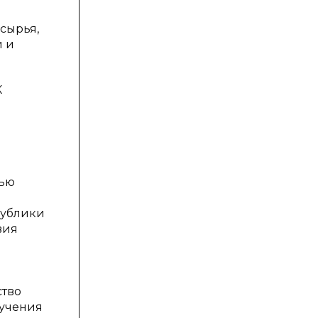
сырья,
и и
К
вью
публики
вия
ство
лучения