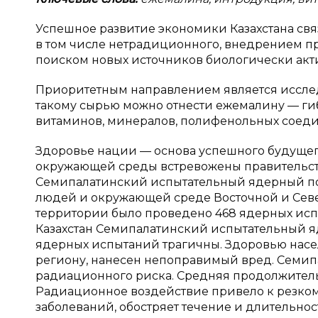
Успешное развитие экономики Казахстана св
в том числе нетрадиционного, внедрением п
поиском новых источников биологически акт
Приоритетным направлением является исслед
такому сырью можно отнести ежемалину — г
витаминов, минералов, полифенольных соедин
Здоровье нации — основа успешного будущего
окружающей среды встревожены правительст
Семипалатинский испытательный ядерный п
людей и окружающей среде Восточной и Северн
территории было проведено 468 ядерных испы
Казахстан Семипалатинский испытательный я
ядерных испытаний трагичны. Здоровью нас
региону, нанесен непоправимый вред. Семип
радиационного риска. Средняя продолжительн
Радиационное воздействие привело к резком
заболеваний, обостряет течение и длительнос