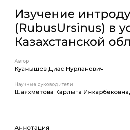
Изучение интрод
(RubusUrsinus) в 
Казахстанской об
Автор
Куанышев Диас Нурланович
Научные руководители
Шаяхметова Карлыга Инкарбековна
Аннотация