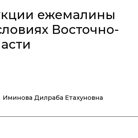
укции ежемалины
условиях Восточно-
ласти
,
Иминова Дилраба Етахуновна