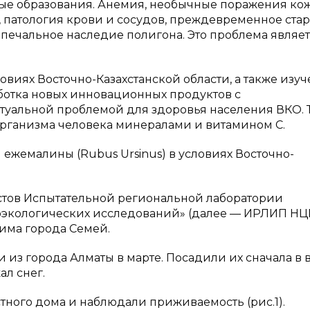
ные образования. Анемия, необычные поражения ко
 патология крови и сосудов, преждевременное стар
 печальное наследие полигона. Это проблема являе
иях Восточно-Казахстанской области, а также изу
отка новых инновационных продуктов с
туальной проблемой для здоровья населения ВКО. Т
рганизма человека минералами и витамином С.
ежемалины (Rubus Ursinus) в условиях Восточно-
стов Испытательной региональной лаборатории
экологических исследований» (далее — ИРЛИП НЦ
има города Семей.
из города Алматы в марте. Посадили их сначала в 
ал снег.
тного дома и наблюдали приживаемость (рис.1).