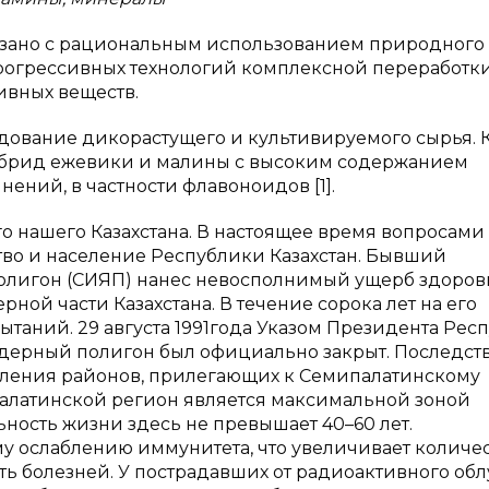
язано с рациональным использованием природного 
рогрессивных технологий комплексной переработк
ивных веществ.
ование дикорастущего и культивируемого сырья. 
ибрид ежевики и малины с высоким содержанием
ений, в частности флавоноидов [1].
 нашего Казахстана. В настоящее время вопросами
во и население Республики Казахстан. Бывший
олигон (СИЯП) нанес невосполнимый ущерб здоро
ой части Казахстана. В течение сорока лет на его
таний. 29 августа 1991года Указом Президента Рес
дерный полигон был официально закрыт. Последст
еления районов, прилегающих к Семипалатинскому
алатинской регион является максимальной зоной
ость жизни здесь не превышает 40–60 лет.
у ослаблению иммунитета, что увеличивает количе
ть болезней. У пострадавших от радиоактивного об