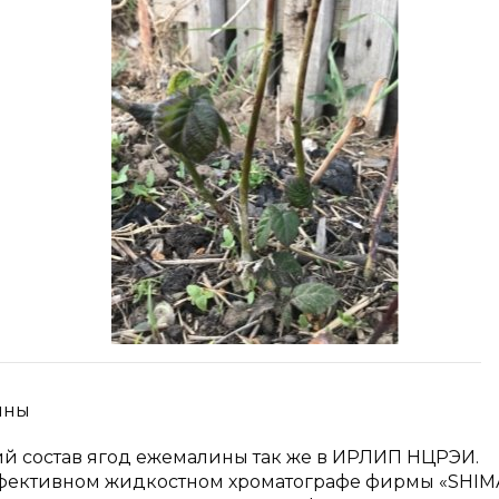
ины
й состав ягод ежемалины так же в ИРЛИП НЦРЭИ.
ффективном жидкостном хроматографе фирмы «SHI