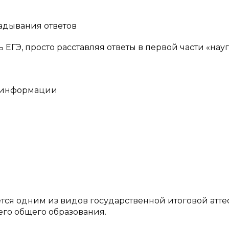
Э
адывания ответов
 ЕГЭ, просто расставляя ответы в первой части «нау
в информации
тся одним из видов государственной итоговой атт
го общего образования.