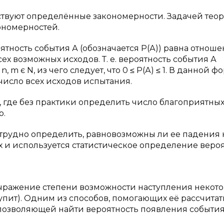
твуют определённые закономерности. Задачей тео
ономерностей.
тность события А (обозначается Р(А)) равна отнош
х возможных исходов. Т. е. вероятность события А
, m є N, из чего следует, что 0 ≤ Р(А) ≤ 1. В данной ф
число всех исходов испытания.
 где без практики определить число благоприятны
о.
 трудно определить, равновозможны ли ее падения 
ях и используется статистическое определение вероя
выражение степени возможности наступления некот
тупит). Одним из способов, помогающих её рассчитат
позволяющей найти вероятность появления события