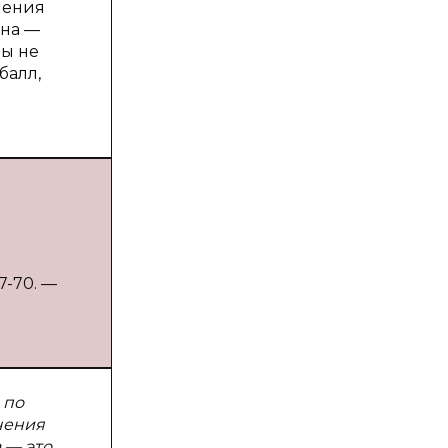
чения
ена —
вы не
балл,
7-70. —
 по
чения
 — это