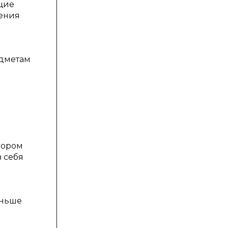
щие
ления
едметам
зором
 себя
еньше