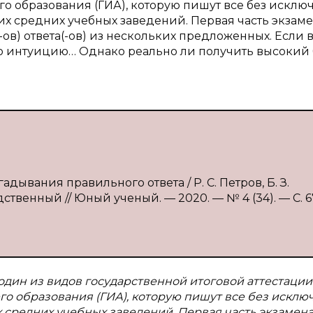
о образования (ГИА), которую пишут все без исклю
х средних учебных заведений. Первая часть экзам
а(-ов) ответа(-ов) из нескольких предложенных. Если 
вою интуицию… Однако реально ли получить высокий 
адывания правильного ответа / Р. С. Петров, Б. З.
дственный // Юный ученый. — 2020. — № 4 (34). — С. 6
один из видов государственной итоговой аттестации
о образования (ГИА), которую пишут все без исклю
 средних учебных заведений. Первая часть экзамена