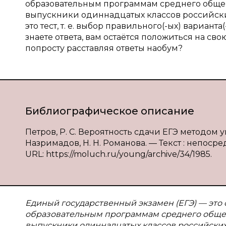
образовательным программам среднего общег
выпускники одиннадцатых классов российски
это тест, т. е. выбор правильного(-ых) вариант
знаете ответа, вам остаётся положиться на с
попросту расставляя ответы наобум?
Библиографическое описание
Петров, Р. С. Вероятность сдачи ЕГЭ методом уг
Назримадов, Н. Н. Романова. — Текст : непосре
URL: https://moluch.ru/young/archive/34/1985.
Единый государственный экзамен (ЕГЭ) — это 
образовательным программам среднего общег
выпускники одиннадцатых классов российских