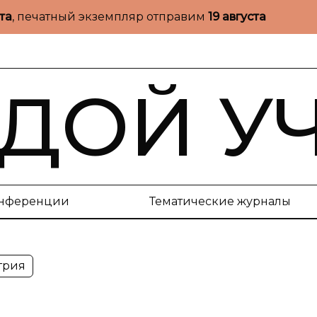
ста
, печатный экземпляр отправим
19 августа
ДОЙ У
нференции
Тематические журналы
трия