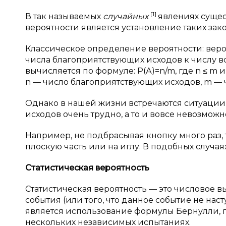
[1]
В так называемых
случайных
явлениях сущес
вероятности является установление таких зак
Классическое определение вероятности: вероя
числа благоприятствующих исходов к числу все
вычисляется по формуле: Р(А)=n/m, где n ≤ m и n
n — число благоприятствующих исходов, m — 
Однако в нашей жизни встречаются ситуации,
исходов очень трудно, а то и вовсе невозможн
Например, не подбрасывая кнопку много раз,
плоскую часть или на иглу. В подобных случа
Статистическая вероятность
Статистическая вероятность — это числовое 
события (или того, что данное событие не нас
является использование формулы Бернулли, 
нескольких независимых испытаниях.