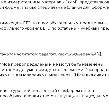
ные измерительные материалы (КИМ), представляю
ой формы, а также специальные бланки для оформ
одимо сдать ЕГЭ по двум обязательным предметам —
профильного уровня). ЕГЭ по остальным учебным пр
льным институтом педагогических измерений
[6].
ИМов предопределены и не могут быть изменены
они тремя документами, утверждаемыми Рособрнад
иями и демоверсиями экзаменов. КИМы включают в
ьного уровней нет заданий с выбором ответа:
способ расстановки ответов «наугад» не подходит м