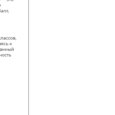
е
алл,
лассов,
вясь к
данный
ность