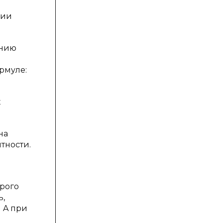
рии
ению
ормуле:
х
на
тности.
орого
ь,
 A при