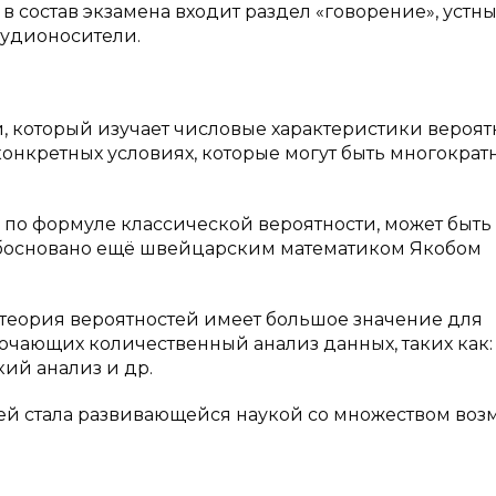
 состав экзамена входит раздел «говорение», устн
аудионосители.
и, который изучает числовые характеристики вероят
онкретных условиях, которые могут быть многократ
 по формуле классической вероятности, может быть
обосновано ещё швейцарским математиком Якобом
 теория вероятностей имеет большое значение для
ючающих количественный анализ данных, таких как:
ий анализ и др.
тей стала развивающейся наукой со множеством во