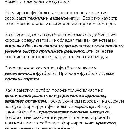
момент, тоже влияние футбола.
Регулярные футбольные тренировочные занятия
развивают
технику
и
виденье
игры
.
Без этих качеств
невозможно становиться хорошим игроком команды.
Как я убеждаюсь, в футболе невозможно добиваться
хороших результатов, не обладая такими качествами:
хорошая беговая скорость; физическая выносливость;
умение быстро принимать решения.
Эти качества
постоянно приходится развивать. Без них никуда.
Самое важное качество в футболе является
увлеченность
футболом. При виде футбола «
глаза
должны гореть»
.
Как я заметил, футбол положительно влияет на
физическое развитие и
укрепление здоровья,
закаляет организм,
поскольку игры проходят на свежем
воздухе, формирует футбольный
характер
. В ходе
занятий футбол
предполагает силовые нагрузки
,
помогающие развивать и укреплять тело игрока. В
дальнейшем способствует формированию
крепкого,
мужественного телосложения
.