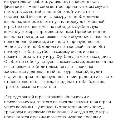
изнурительная работа, усталость, напряженность
физическая. Надо себя контролировать в этом случае,
находить силы, чтобы достойно выйти из этого
состояния. Эти занятия формируют необходимые
качества, которые очень нужны игроку для хорошей
игры, без них невозможно победить футбольную
команду, которая противостоит вам. Приобретенные
качества пригодятся также в ходе обучения в школе, в
повседневной жизни, я лично, это прочувствовал.
Надеюсь, они необходимы и во взрослой жизни. Вот
почему я люблю футбол, и самому очень и очень
нравится играть в эту игру. Футбол для меня праздник…
Особенно себя чувствуешь независимым, возвышенным,
счастливым и победителем, когда от твоих ног
забивается долгожданный гол, буря оваций, «гудит
стадион», приятно прочувствовать миг радости и счастья
от решающего гола, когда ожидали от тебя близкие,
тренер, команда и зрители…
К предстоящей игре готовлюсь физически и
психологически, от этого во многом зависит твоя игра и
успех команды. Чувствуешь ответственность
перед
тренером и игроками по команде. Иногда в ходе игры
проявляются отчаянные чувства, чувства досады и