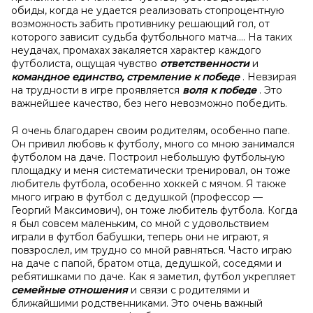
обиды, когда не удается реализовать стопроцентную
возможность забить противнику решающий гол, от
которого зависит судьба футбольного матча…. На таких
неудачах, промахах закаляется характер каждого
футболиста, ощущая чувство
ответственности
и
командное единство,
стремление к
победе
. Невзирая
на трудности в игре проявляется
воля к
победе
. Это
важнейшее качество, без него невозможно победить.
Я очень благодарен своим родителям, особенно папе.
Он привил любовь к футболу, много со мною занимался
футболом на даче. Построил небольшую футбольную
площадку и меня систематически тренировал, он тоже
любитель футбола, особенно хоккей с мячом. Я также
много играю в футбол с дедушкой (профессор —
Георгий Максимович), он тоже любитель футбола. Когда
я был совсем маленьким, со мной с удовольствием
играли в футбол бабушки, теперь они не играют, я
повзрослел, им трудно со мной равняться. Часто играю
на даче с папой, братом отца, дедушкой, соседями и
ребятишками по даче. Как я заметил, футбол укрепляет
семейные отношения
и связи с родителями и
ближайшими родственниками. Это очень важный