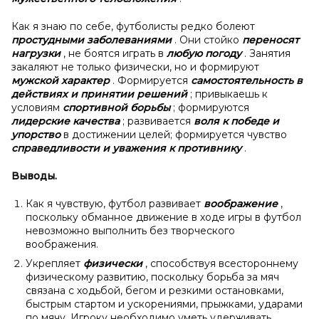
Как я знаю по себе, футболисты редко болеют
простудными заболеваниями
. Они стойко
переносят
нагрузки
, не боятся играть в
любую погоду
. Занятия
закаляют не только физически, но и формируют
мужской
характер
. Формируется
самостоятельность в
действиях и
принятии решений
; привыкаешь к
условиям
спортивной борьбы
; формируются
лидерские качества
; развивается
воля к
победе и
упорство
в
достижении целей;
формируется чувство
справедливости и
уважения к
противнику
.
Выводы.
Как я чувствую, футбол развивает
воображение
,
поскольку обманное движение в ходе игры в футбол
невозможно выполнить без творческого
воображения.
Укрепляет
физически
, способствуя всестороннему
физическому развитию, поскольку борьба за мяч
связана с ходьбой, бегом и резкими остановками,
быстрым стартом и ускорениями, прыжками, ударами
по мячу. Игроку необходимо уметь удерживать