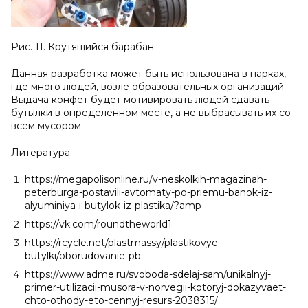
Рис. 11. Крутящийся барабан
Данная разработка может быть использована в парках,
где много людей, возле образовательных организаций.
Выдача конфет будет мотивировать людей сдавать
бутылки в определённом месте, а не выбрасывать их со
всем мусором.
Литература:
https://megapolisonline.ru/v-neskolkih-magazinah-
peterburga-postavili-avtomaty-po-priemu-banok-iz-
alyuminiya-i-butylok-iz-plastika/?amp
https://vk.com/roundtheworld1
https://rcycle.net/plastmassy/plastikovye-
butylki/oborudovanie-pb
https://www.adme.ru/svoboda-sdelaj-sam/unikalnyj-
primer-utilizacii-musora-v-norvegii-kotoryj-dokazyvaet-
chto-othody-eto-cennyj-resurs-2038315/