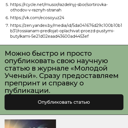
https://rcycle.net/musor/razdelnyj-sbor/sortirovka-
othodov-v-raznyh-stranah
https://vk.com/ecosoyuz24
https://zen.yandex.by/media/id/5da041676d29c100b10b1
b31/rossiianam-predlojat-oplachivat-proezd-pustymi-
butylkami-5e21d02eaad43600ad4453ef
Можно быстро и просто
опубликовать свою научную
статью в журнале «Молодой
Ученый». Сразу предоставляем
препринт и справку о
публикации.
Опубликовать статью