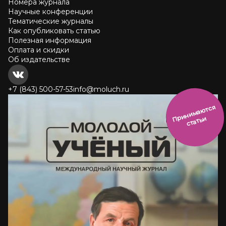
Номера журнала
Научные конференции
Тематические журналы
Как опубликовать статью
Полезная информация
Оплата и скидки
Об издательстве
+7 (843) 500-57-53
info@moluch.ru
и
н
и
м
а
ют
с
я
ст
ать
П
р
и