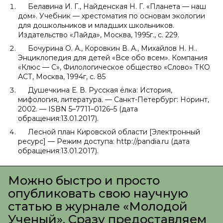
Белавина И. Г., Найденская Н. Г. «Планета — наш
дом». Учебник — хрестоматия по основам экологии
для дошкольников и младших школьников.
Издательство «Лайда», Москва, 1995г., с. 229.
Бочурина О. А., Коровкин В. А., Михайлов Н. Н..
Энциклопедия для детей «Все обо всем». Компания
«Клюс — С», Филологическое общество «Слово» ТКО
АСТ, Москва, 1994г, с. 85
Душечкина Е. В. Русская ёлка: История,
мифология, литература. — Санкт-Петербург: Норинт,
2002. — ISBN 5–7711–0126–5 (дата
обращения:13.01.2017).
Лесной план Кировской области [Электронный
ресурс] — Режим доступа: http://pandia.ru (дата
обращения:13.01.2017).
Можно быстро и просто
опубликовать свою научную
статью в журнале «Молодой
Ученый». Сразу предоставляем