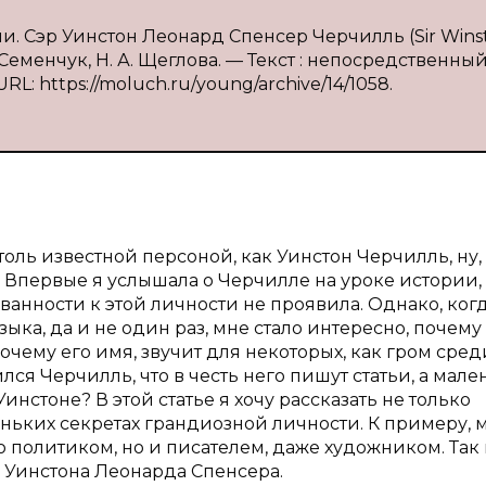
ии. Сэр Уинстон Леонард Спенсер Черчилль (Sir Wins
В. Семенчук, Н. А. Щеглова. — Текст : непосредственный 
RL: https://moluch.ru/young/archive/14/1058.
толь известной персоной, как Уинстон Черчилль, ну,
. Впервые я услышала о Черчилле на уроке истории,
анности к этой личности не проявила. Однако, ког
ыка, да и не один раз, мне стало интересно, почему
почему его имя, звучит для некоторых, как гром сред
ся Черчилль, что в честь него пишут статьи, а мал
Уинстоне? В этой статье я хочу рассказать не только
ньких секретах грандиозной личности. К примеру, м
ко политиком, но и писателем, даже художником. Так
и Уинстона Леонарда Спенсера.