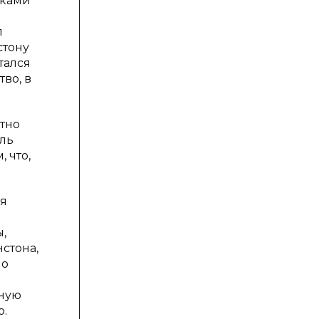
вками
л
стону
тался
во, в
тно
лль
, что,
ая
,
стона,
но
вную
о.