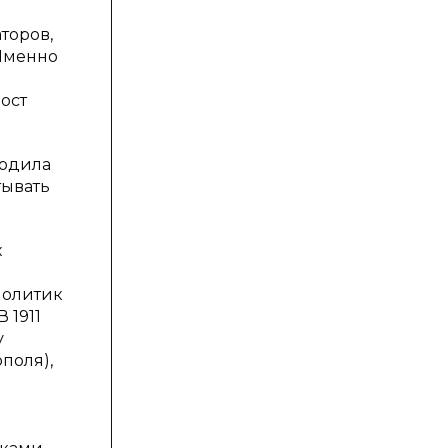
торов,
 Именно
ост
родила
тывать
х
политик
 1911
у
поля),
л