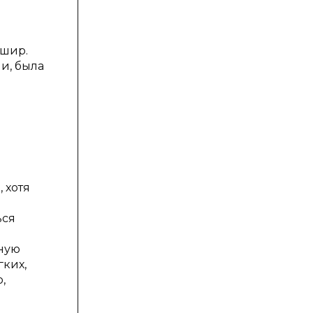
дшир.
и, была
 хотя
ься
нную
гких,
,