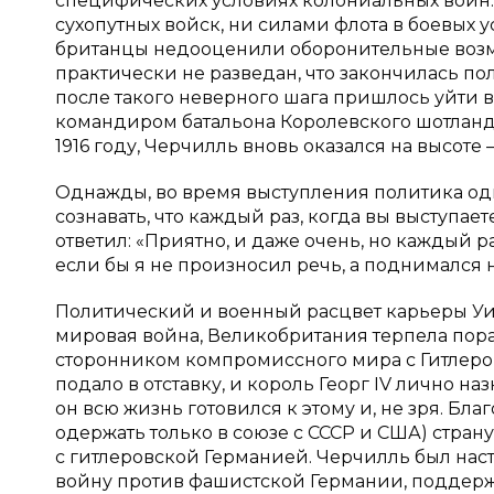
специфических условиях колониальных войн
сухопутных войск, ни силами флота в боевых 
британцы недооценили оборонительные возмо
практически не разведан, что закончилась по
после такого неверного шага пришлось уйти в 
командиром батальона Королевского шотландс
1916 году, Черчилль вновь оказался на высот
Однажды, во время выступления политика од
сознавать, что каждый раз, когда вы выступает
ответил: «Приятно, и даже очень, но каждый раз
если бы я не произносил речь, а поднимался 
Политический и военный расцвет карьеры Уин
мировая война, Великобритания терпела пор
сторонником компромиссного мира с Гитлеро
подало в отставку, и король Георг IV лично 
он всю жизнь готовился к этому и, не зря. Бл
одержать только в союзе с СССР и США) стра
с гитлеровской Германией. Черчилль был нас
войну против фашистской Германии, поддержив