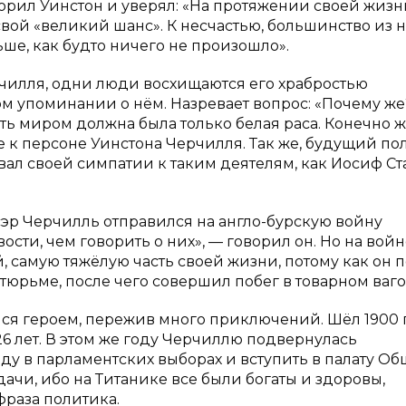
оворил Уинстон и уверял: «На протяжении своей жизн
вой «великий шанс». К несчастью, большинство из н
ьше, как будто ничего не произошло».
чилля, одни люди восхищаются его храбростью
ом упоминании о нём. Назревает вопрос: «Почему же
ть миром должна была только белая раса. Конечно же
к персоне Уинстона Черчилля. Так же, будущий по
ывал своей симпатии к таким деятелям, как Иосиф С
сэр Черчилль отправился на англо-бурскую войну
ости, чем говорить о них», — говорил он. Но на вой
 самую тяжёлую часть своей жизни, потому как он 
 тюрьме, после чего совершил побег в товарном ваго
я героем, пережив много приключений. Шёл 1900 
26 лет. В этом же году Черчиллю подвернулась
у в парламентских выборах и вступить в палату Об
удачи, ибо на Титанике все были богаты и здоровы,
фраза политика.