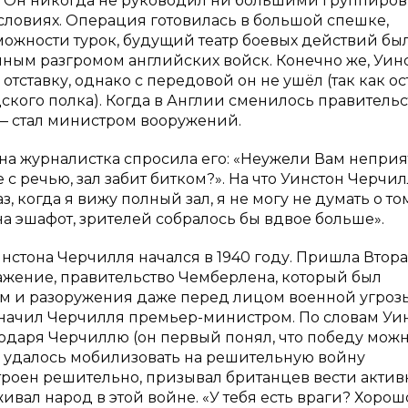
. Он никогда не руководил ни большими группиро
условиях. Операция готовилась в большой спешке,
жности турок, будущий театр боевых действий бы
лным разгромом английских войск. Конечно же, Уин
отставку, однако с передовой он не ушёл (так как ос
кого полка). Когда в Англии сменилось правительст
е — стал министром вооружений.
на журналистка спросила его: «Неужели Вам неприя
е с речью, зал забит битком?». На что Уинстон Черчи
, когда я вижу полный зал, я не могу не думать о том
на эшафот, зрителей собралось бы вдвое больше».
стона Черчилля начался в 1940 году. Пришла Втор
ажение, правительство Чемберлена, который был
м и разоружения даже перед лицом военной угрозы
назначил Черчилля премьер-министром. По словам Уин
агодаря Черчиллю (он первый понял, что победу мож
ну удалось мобилизовать на решительную войну
троен решительно, призывал британцев вести акти
ал народ в этой войне. «У тебя есть враги? Хорош