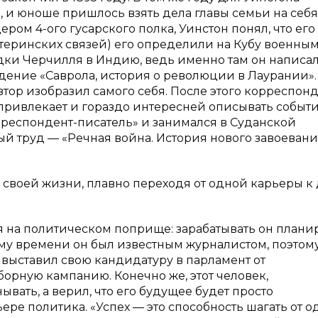
, и юноше пришлось взять дела главы семьи на себя
ом 4-ого гусарского полка, Уинстон понял, что его
теринских связей) его определили на Кубу военны
дки Черчилля в Индию, ведь именно там он написал
дение «Саврола, история о революции в Лаурании».
втор изобразил самого себя. После этого корреспон
 привлекает и гораздо интересней описывать событи
рреспондент-писатель» и занимался в Суданской
ый труд — «Речная война. История нового завоеван
ь своей жизни, плавно переходя от одной карьеры к 
я на политическом поприще: зарабатывать он плани
тому времени он был известным журналистом, поэтом
 выставил свою кандидатуру в парламент от
орную кампанию. Конечно же, этот человек,
ывать, а верил, что его будущее будет просто
ере политика. «Успех — это способность шагать от 