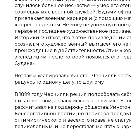
случилось большое несчастье — умер его отец
совмещая их с военной службой. Будучи офицер
привлекает военная карьера и (с помощью ма
корреспондентом. Не могу не упомянуть поез
первое и последнее художественное произве
Историки считают, что в этом произведении а
осознал, что художественный вымысел его не
происходящие в действительности. Этим «ко
экспедиции, после которой появился его нов
Судана».
Вот так и «лавировал» Уинстон Черчилль част
радуясь то одному делу, то другому.
В 1899 году Черчилль решил попробовать себ
писательством, а славу искать в политике. К 
рассчитывал на поддержку общества. Уинстон
Консервативной партии, но проиграл предвыб
оптимистического и весёлого нрава, не стал ун
великолепным, и не переставал мечтать о карь