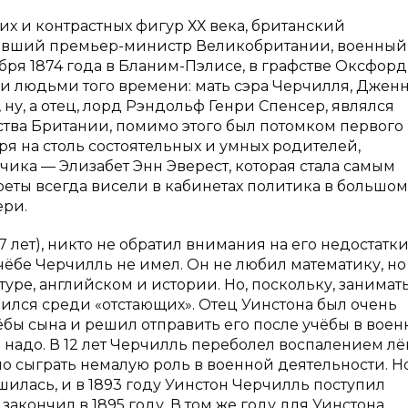
х и контрастных фигур ХХ века, британский
бывший премьер-министр Великобритании, военный
бря 1874 года в Бланим-Пэлисе, в графстве Оксфор
 людьми того времени: мать сэра Черчилля, Дженн
ну, а отец, лорд Рэндольф Генри Спенсер, являлся
тва Британии, помимо этого был потомком первого
я на столь состоятельных и умных родителей,
ика — Элизабет Энн Эверест, которая стала самым
еты всегда висели в кабинетах политика в большом
ери.
 лет), никто не обратил внимания на его недостатки,
чёбе Черчилль не имел. Он не любил математику, но
уре, английском и истории. Но, поскольку, занимат
лился среди «отстающих». Отец Уинстона был очень
ёбы сына и решил отправить его после учёбы в вое
е надо. В 12 лет Черчилль переболел воспалением лё
ло сыграть немалую роль в военной деятельности. Но
ршилась, и в 1893 году Уинстон Черчилль поступил
закончил в 1895 году. В том же году для Уинстона