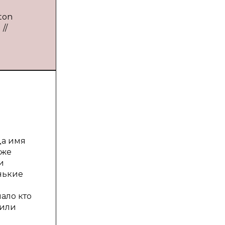
ton
//
да имя
 же
и
енькие
ало кто
 или