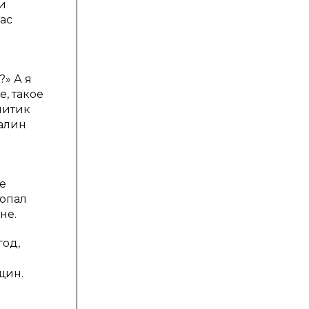
и
ас
?» А я
, такое
литик
талин
не
попал
не.
год,
щин.