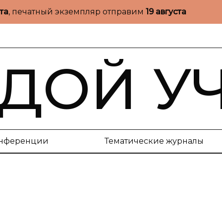
ста
, печатный экземпляр отправим
19 августа
ДОЙ У
нференции
Тематические журналы