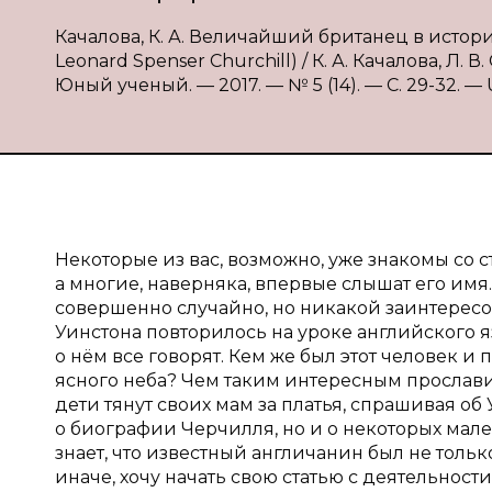
Качалова, К. А. Величайший британец в истор
Leonard Spenser Churchill) / К. А. Качалова, Л. 
Юный ученый. — 2017. — № 5 (14). — С. 29-32. — U
Некоторые из вас, возможно, уже знакомы со с
а многие, наверняка, впервые слышат его имя
совершенно случайно, но никакой заинтересов
Уинстона повторилось на уроке английского яз
о нём все говорят. Кем же был этот человек и 
ясного неба? Чем таким интересным прославил
дети тянут своих мам за платья, спрашивая об 
о биографии Черчилля, но и о некоторых мале
знает, что известный англичанин был не толь
иначе, хочу начать свою статью с деятельност