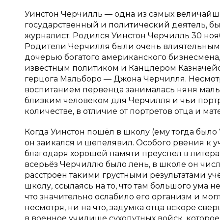
Уинстон Черчилль — одна из самых величайши
государственный и политический деятель, 
журналист. Родился Уинстон Черчилль 30 ноя
Родители Черчилля были очень влиятельными
дочерью богатого американского бизнесмена, 
известным политиком и Канцлером Казначейс
герцога Мальборо — Джона Черчилля. Несмотр
воспитанием первенца занималась няня мальч
близким человеком для Черчилля и чьи портр
количестве, в отличие от портретов отца и мат
Когда Уинстон пошёл в школу (ему тогда было 7
он заикался и шепелявил. Особого рвения к у
благодаря хорошей памяти преуспел в литерат
всерьёз Черчиллю было лень, в школе он чис
расстроен такими грустными результатами уч
школу, ссылаясь на то, что там большого ума н
что значительно ослабило его организм и мог
несмотря, ни на что, задумка отца вскоре све
в военное училище сухопутных войск, которое 