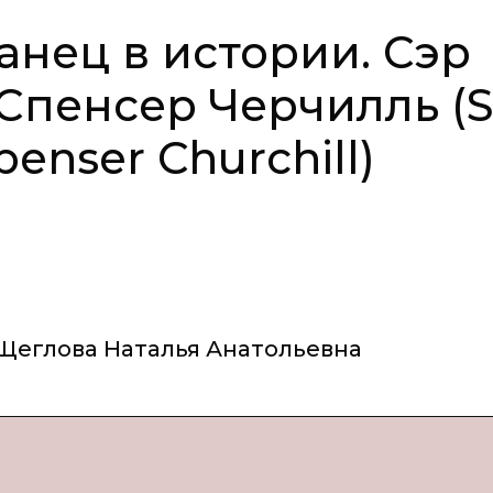
нец в истории. Сэр
Спенсер Черчилль (S
enser Churchill)
Щеглова Наталья Анатольевна