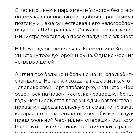
С первых дней в парламенте Уинстон без стес
потому как полностью не одобрял программу
поэтому и из-за существовавшего налогообло
вступил в Либеральную. Сначала он стал заме
министра торговли, а после получил должнос
В 1908 году он женился на Клементине Хозьер
Уинстону трёх дочерей и сына. Однако Черчил
четверых детей.
Англия всё больше и больше начинала любить
скандалов. Но так уж создана наша жизнь, что
человека свой чёрт в табакерке, и Уинстон Ч
освоиться на новом месте, как совершил боль
году Черчилль стал лордом Адмиралтейства. П
провалил Дарданелльскую операцию по захват
которая, по его мнению, привела бы к капит
предложенной Черчиллем операции был хорош,
Военный опыт Черчилля практически огранич