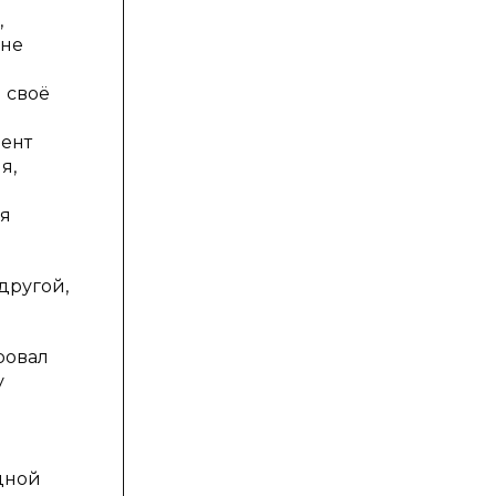
,
 не
м
 своё
дент
я,
ия
другой,
ровал
у
одной