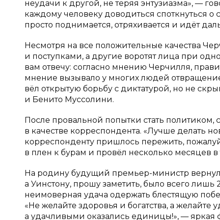
неудачи к другой, не теряя энтузиазма», — г
каждому человеку доводиться споткнуться о с
просто поднимается, отряхивается и идёт дал
Несмотря на все положительные качества Чер
и поступками, а другие воротят лица при одн
вам отвечу: согласно мнению Черчилля, прави
мнение вызывало у многих людей отвращение 
вёл открытую борьбу с диктатурой, но не скр
и Бенито Муссолини.
После провальной попытки стать политиком, 
в качестве корреспондента. «Лучше делать нов
корреспонденту пришлось пережить, пожалуй,
в плен к бурам и провёл несколько месяцев в
На родину будущий премьер-министр вернулс
а Уинстону, прошу заметить, было всего лишь 
неимоверная удача одержать блестящую побед
«Не желайте здоровья и богатства, а желайте 
а удачливыми оказались единицы!», — яркая 