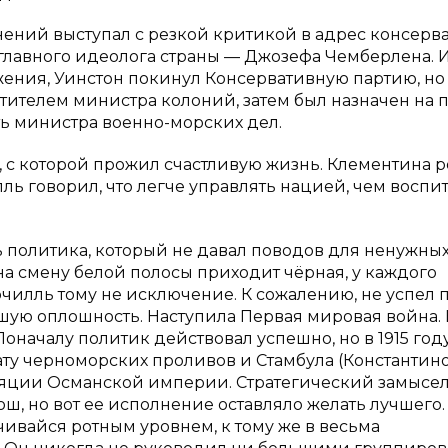
нений выступал с резкой критикой в адрес консерва
 главного идеолога страны — Джозефа Чемберлена.
жения, Уинстон покинул Консервативную партию, но
стителем министра колоний, затем был назначен на п
ть министра военно-морских дел.
, с которой прожил счастливую жизнь. Клементина 
ль говорил, что легче управлять нацией, чем воспи
 политика, который не давал поводов для ненужны
 на смену белой полосы приходит чёрная, у каждого
ерчилль тому не исключение. К сожалению, не успел 
шую оплошность. Наступила Первая мировая война. В
оначалу политик действовал успешно, но в 1915 год
у черноморских проливов и Стамбула (Константино
уляции Османской империи. Стратегический замысе
 но вот ее исполнение оставляло желать лучшего.
ивайся ротным уровнем, к тому же в весьма