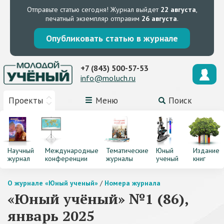
Отправьте статью сегодня!
Журнал выйдет
22 августа
,
печатный экземпляр отправим
26 августа
.
Опубликовать статью в журнале
+7 (843) 500-57-53
info@moluch.ru
Проекты
Меню
Поиск
Научный
Международные
Тематические
Юный
Издание
журнал
конференции
журналы
ученый
книг
О журнале «Юный ученый»
/
Номера журнала
«Юный учёный» №1 (86),
январь 2025