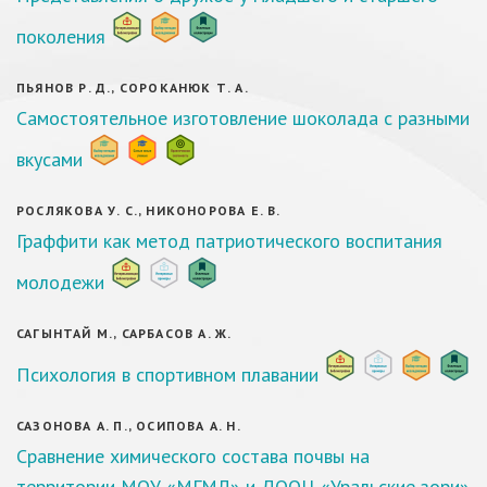
поколения
ПЬЯНОВ Р. Д., СОРОКАНЮК Т. А.
Самостоятельное изготовление шоколада с разными
вкусами
РОСЛЯКОВА У. С., НИКОНОРОВА Е. В.
Граффити как метод патриотического воспитания
молодежи
САГЫНТАЙ М., САРБАСОВ А. Ж.
Психология в спортивном плавании
САЗОНОВА А. П., ОСИПОВА А. Н.
Сравнение химического состава почвы на
территории МОУ «МГМЛ» и ДООЦ «Уральские зори»