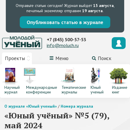
Отправьте статью сегодня!
Журнал выйдет
15 августа
,
печатный экземпляр отправим
19 августа
.
Опубликовать статью в журнале
+7 (843) 500-57-53
info@moluch.ru
Проекты
Меню
Поиск
Научный
Международные
Тематические
Юный
Издание
журнал
конференции
журналы
ученый
книг
О журнале «Юный ученый»
/
Номера журнала
«Юный учёный» №5 (79),
май 2024