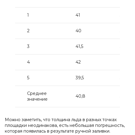
1
41
39,3
2
40
38,2
3
41,5
39,9
4
42
40,35
5
39,5
37,65
Среднее
40,8
39,02
значение
Можно заметить, что толщина льда в разных точках
площадки неодинакова, есть небольшая погрешность,
которая появилась в результате ручной заливки.