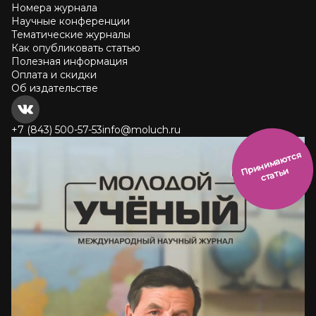
Номера журнала
Научные конференции
Тематические журналы
Как опубликовать статью
Полезная информация
Оплата и скидки
Об издательстве
+7 (843) 500-57-53
info@moluch.ru
и
н
и
м
а
ют
с
я
ст
ать
П
р
и