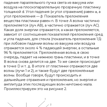
падение параллельного пучка света из вакуума или
воздуха на плоскопараллельную прозрачную пластинку
толщиной d. Угол падения (и угол отражения) равен α, а
угол преломления — β. Показатель преломления
вещества пластинки равен n. В точке А волна частично
преломляется (луч АВ), а частично отражается (луч АС).
Какая доля энергии отражается, а какая преломляется,
зависит от соотношения показателей преломления сред
и угла падения, для стекла (показатель преломления 1,5)
при лобовом падении волны из вакуума или воздуха
отражается около 4 % падающей энергии, а остальные
96 % преломляется. Преломлённая волна, в свою
очередь, падает на нижнюю грань пластинки, и в точке
В волна снова делится на две. То же самое происходит
в точке D и т. д. В итоге от пластинки отражаются две
волны (лучи 1 и 2), и также будут две преломлённые
волны. Вообще говоря, будут происходить и
дальнейшие отражения и преломления, но энергия и
амплитуда этих последующих волн ничтожно мала.
Проиллюстрируем это на рисунке 2.