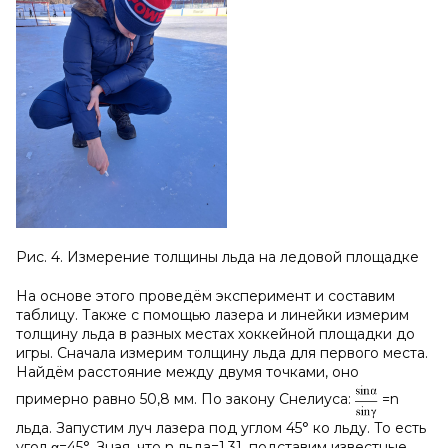
Рис. 4. Измерение толщины льда на ледовой площадке
На основе этого проведём эксперимент и составим
таблицу. Также с помощью лазера и линейки измерим
толщину льда в разных местах хоккейной площадки до
игры. Сначала измерим толщину льда для первого места.
Найдём расстояние между двумя точками, оно
примерно равно 50,8 мм. По закону Снелиуса:
=n
льда. Запустим луч лазера под углом 45° ко льду. То есть
угол α=45°. Зная, что n льда=1,31, подставим известные