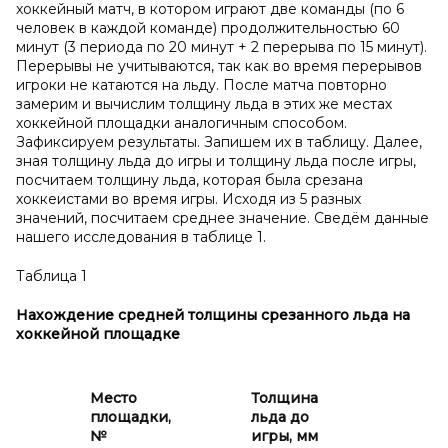
хоккейный матч, в котором играют две команды (по 6
человек в каждой команде) продолжительностью 60
минут (3 периода по 20 минут + 2 перерыва по 15 минут).
Перерывы не учитываются, так как во время перерывов
игроки не катаются на льду. После матча повторно
замерим и вычислим толщину льда в этих же местах
хоккейной площадки аналогичным способом.
Зафиксируем результаты. Запишем их в таблицу. Далее,
зная толщину льда до игры и толщину льда после игры,
посчитаем толщину льда, которая была срезана
хоккеистами во время игры. Исходя из 5 разных
значений, посчитаем среднее значение. Сведём данные
нашего исследования в таблице 1.
Таблица 1
Нахождение средней толщины срезанного льда на
хоккейной площадке
Толщи
Место
Толщина
льда
площадки,
льда до
после
№
игры, мм
игры,