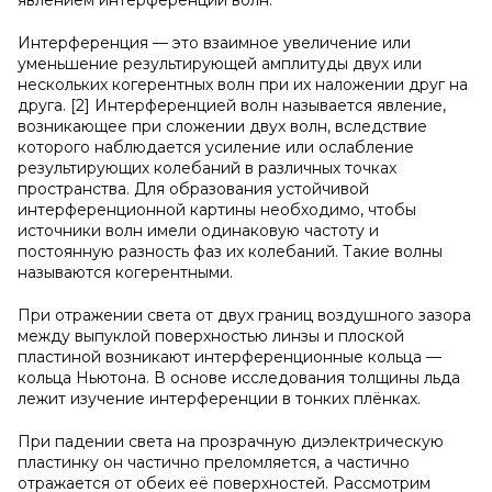
явлением интерференции волн.
Интерференция — это взаимное увеличение или
уменьшение результирующей амплитуды двух или
нескольких когерентных волн при их наложении друг на
друга. [2] Интерференцией волн называется явление,
возникающее при сложении двух волн, вследствие
которого наблюдается усиление или ослабление
результирующих колебаний в различных точках
пространства. Для образования устойчивой
интерференционной картины необходимо, чтобы
источники волн имели одинаковую частоту и
постоянную разность фаз их колебаний. Такие волны
называются когерентными.
При отражении света от двух границ воздушного зазора
между выпуклой поверхностью линзы и плоской
пластиной возникают интерференционные кольца —
кольца Ньютона. В основе исследования толщины льда
лежит изучение интерференции в тонких плёнках.
При падении света на прозрачную диэлектрическую
пластинку он частично преломляется, а частично
отражается от обеих её поверхностей. Рассмотрим