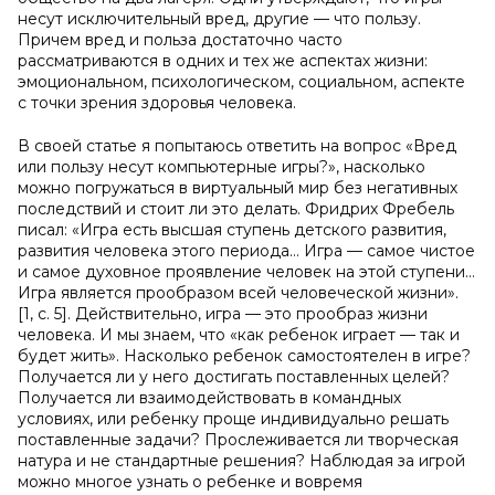
несут исключительный вред, другие — что пользу.
Причем вред и польза достаточно часто
рассматриваются в одних и тех же аспектах жизни:
эмоциональном, психологическом, социальном, аспекте
с точки зрения здоровья человека.
В своей статье я попытаюсь ответить на вопрос «Вред
или пользу несут компьютерные игры?», насколько
можно погружаться в виртуальный мир без негативных
последствий и стоит ли это делать. Фридрих Фребель
писал: «Игра есть высшая ступень детского развития,
развития человека этого периода… Игра — самое чистое
и самое духовное проявление человек на этой ступени…
Игра является прообразом всей человеческой жизни».
[1, c. 5]. Действительно, игра — это прообраз жизни
человека. И мы знаем, что «как ребенок играет — так и
будет жить». Насколько ребенок самостоятелен в игре?
Получается ли у него достигать поставленных целей?
Получается ли взаимодействовать в командных
условиях, или ребенку проще индивидуально решать
поставленные задачи? Прослеживается ли творческая
натура и не стандартные решения? Наблюдая за игрой
можно многое узнать о ребенке и вовремя