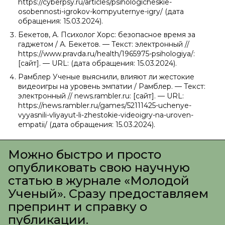
https://cyberpsy.ru/articles/psihologicheskie-
osobennosti-igrokov-kompyuternye-igry/ (дата
обращения: 15.03.2024).
Бекетов, А. Психолог Хорс: безопасное время за
гаджетом / А. Бекетов. — Текст: электронный //
https://www.pravda.ru/health/1965975-psihologiya/:
[сайт]. — URL: (дата обращения: 15.03.2024).
Рамблер Ученые выяснили, влияют ли жестокие
видеоигры на уровень эмпатии / Рамблер. — Текст:
электронный // news.rambler.ru: [сайт]. — URL:
https://news.rambler.ru/games/52111425-uchenye-
vyyasnili-vliyayut-li-zhestokie-videoigry-na-uroven-
empatii/ (дата обращения: 15.03.2024).
Можно быстро и просто
опубликовать свою научную
статью в журнале «Молодой
Ученый». Сразу предоставляем
препринт и справку о
публикации.