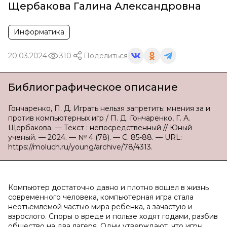
Щербакова Галина Александровна
Информатика
20.03.2024
310
Поделиться
Библиографическое описание
Гончаренко, П. Д. Играть нельзя запретить: мнения за и
против компьютерных игр / П. Д. Гончаренко, Г. А.
Щербакова. — Текст : непосредственный // Юный
ученый. — 2024. — № 4 (78). — С. 85-88. — URL:
https://moluch.ru/young/archive/78/4313.
Компьютер достаточно давно и плотно вошел в жизнь
современного человека, компьютерная игра стала
неотъемлемой частью мира ребенка, а зачастую и
взрослого. Споры о вреде и пользе ходят годами, разбив
общество на два лагеря. Одни утверждают, что игры