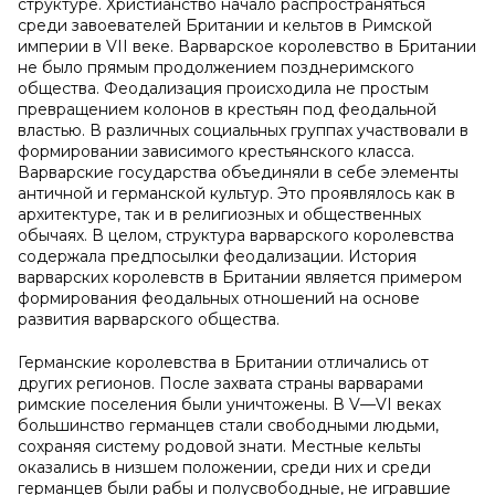
структуре. Христианство начало распространяться
среди завоевателей Британии и кельтов в Римской
империи в VII веке. Варварское королевство в Британии
не было прямым продолжением позднеримского
общества. Феодализация происходила не простым
превращением колонов в крестьян под феодальной
властью. В различных социальных группах участвовали в
формировании зависимого крестьянского класса.
Варварские государства объединяли в себе элементы
античной и германской культур. Это проявлялось как в
архитектуре, так и в религиозных и общественных
обычаях. В целом, структура варварского королевства
содержала предпосылки феодализации. История
варварских королевств в Британии является примером
формирования феодальных отношений на основе
развития варварского общества.
Германские королевства в Британии отличались от
других регионов. После захвата страны варварами
римские поселения были уничтожены. В V—VI веках
большинство германцев стали свободными людьми,
сохраняя систему родовой знати. Местные кельты
оказались в низшем положении, среди них и среди
германцев были рабы и полусвободные, не игравшие