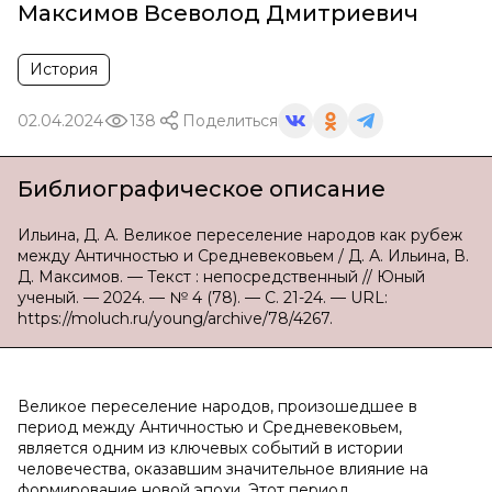
Максимов Всеволод Дмитриевич
История
02.04.2024
138
Поделиться
Библиографическое описание
Ильина, Д. А. Великое переселение народов как рубеж
между Античностью и Средневековьем / Д. А. Ильина, В.
Д. Максимов. — Текст : непосредственный // Юный
ученый. — 2024. — № 4 (78). — С. 21-24. — URL:
https://moluch.ru/young/archive/78/4267.
Великое переселение народов, произошедшее в
период между Античностью и Средневековьем,
является одним из ключевых событий в истории
человечества, оказавшим значительное влияние на
формирование новой эпохи. Этот период