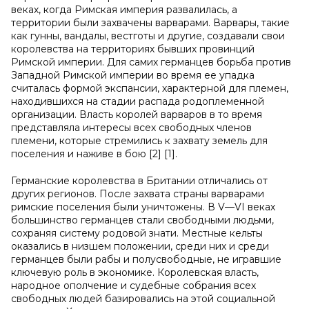
веках, когда Римская империя развалилась, а
территории были захвачены варварами. Варвары, такие
как гунны, вандалы, вестготы и другие, создавали свои
королевства на территориях бывших провинций
Римской империи. Для самих германцев борьба против
Западной Римской империи во время ее упадка
считалась формой экспансии, характерной для племен,
находившихся на стадии распада родоплеменной
организации. Власть королей варваров в то время
представляла интересы всех свободных членов
племени, которые стремились к захвату земель для
поселения и наживе в бою [2] [1].
Германские королевства в Британии отличались от
других регионов. После захвата страны варварами
римские поселения были уничтожены. В V—VI веках
большинство германцев стали свободными людьми,
сохраняя систему родовой знати. Местные кельты
оказались в низшем положении, среди них и среди
германцев были рабы и полусвободные, не игравшие
ключевую роль в экономике. Королевская власть,
народное ополчение и судебные собрания всех
свободных людей базировались на этой социальной