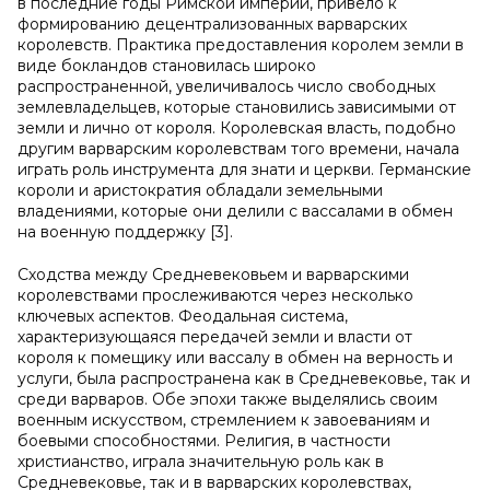
в последние годы Римской империи, привело к
формированию децентрализованных варварских
королевств. Практика предоставления королем земли в
виде бокландов становилась широко
распространенной, увеличивалось число свободных
землевладельцев, которые становились зависимыми от
земли и лично от короля. Королевская власть, подобно
другим варварским королевствам того времени, начала
играть роль инструмента для знати и церкви. Германские
короли и аристократия обладали земельными
владениями, которые они делили с вассалами в обмен
на военную поддержку [3].
Сходства между Средневековьем и варварскими
королевствами прослеживаются через несколько
ключевых аспектов. Феодальная система,
характеризующаяся передачей земли и власти от
короля к помещику или вассалу в обмен на верность и
услуги, была распространена как в Средневековье, так и
среди варваров. Обе эпохи также выделялись своим
военным искусством, стремлением к завоеваниям и
боевыми способностями. Религия, в частности
христианство, играла значительную роль как в
Средневековье, так и в варварских королевствах,