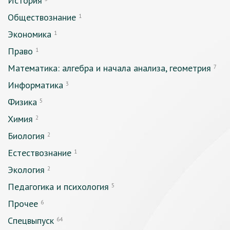
История
Обществознание
1
Экономика
1
Право
1
Математика: алгебра и начала анализа, геометрия
7
Информатика
3
Физика
5
Химия
2
Биология
2
Естествознание
1
Экология
2
Педагогика и психология
5
Прочее
6
Спецвыпуск
64