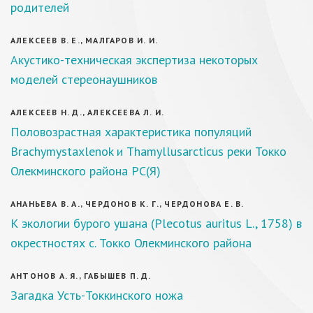
родителей
АЛЕКСЕЕВ В. Е., МАЛГАРОВ И. И.
Акустико-техническая экспертиза некоторых
моделей стереонаушников
АЛЕКСЕЕВ Н. Д., АЛЕКСЕЕВА Л. И.
Половозрастная характеристика популяций
Brachymystaxlenok и Thamyllusarcticus реки Токко
Олекминского района РС(Я)
АНАНЬЕВА В. А., ЧЕРДОНОВ К. Г., ЧЕРДОНОВА Е. В.
К экологии бурого ушана (Plecotus auritus L., 1758) в
окрестностях с. Токко Олекминского района
АНТОНОВ А. Я., ГАБЫШЕВ П. Д.
Загадка Усть-Токкинского ножа