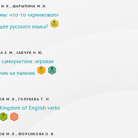
И. К., ШАРЫПИНА М. И.
мы: что-то «кринжовое»
щее русского языка?
Е. М., САВЧУК Н. Ю.
 самоучителя: игровая
чик на пальчик
 М. Л., ГОЛУБЕВА Т. Н.
 Kingdom of English verbs
В М. Л., ФОРСИКОВА О. В.