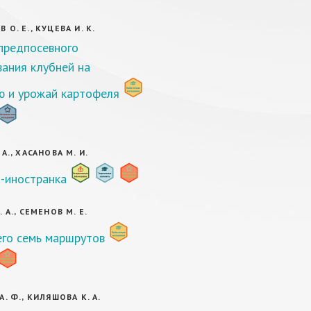
О. Е., КУЦЕВА И. К.
предпосевного
ания клубней на
ю и урожай картофеля
А., ХАСАНОВА М. И.
-иностранка
 А., СЕМЕНОВ М. Е.
его семь маршрутов
. Ф., КИЛЯШОВА К. А.