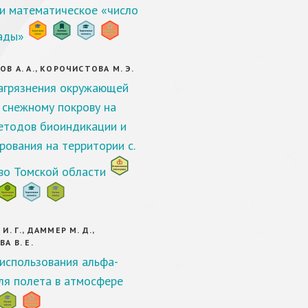
и математическое «число
ады»
В А. А., КОРОЧИСТОВА М. Э.
агрязнения окружающей
 снежному покрову на
етодов биоиндикации и
рования на территории с.
о Томской области
. Г., ДАММЕР М. Д.,
А В. Е.
использования альфа-
ля полета в атмосфере