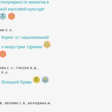
популярности викингов в
ной массовой культуре
ИМ Э. Х.
в Корее: от национальной
 к индустрии туризма
А С. С., ТИССЕН В. Д.,
Л. А.
с большой буквы
В., ЯКУНИН С. В., БОРОДИНА М.