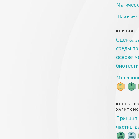
Магическ
Шахерез
КОРОЧИСТО
Оценка з
среды по
основе м
биотести
Молчанов
КОСТЫЛЕВ И
ХАРИТОНОВ
Принцип 
частиц д