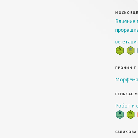
МОСКОВЦЕВ 
Влияние 
проращив
вегетаци
ПРОНИН Т. 
Морфема
РЕНЬКАС М.
Робот и 
САЛИХОВА А