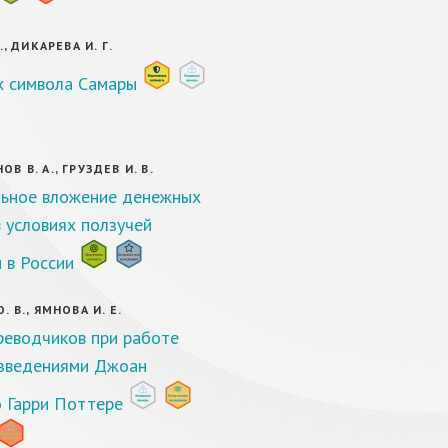
., ДИКАРЕВА И. Г.
х символа Самары
 В. А., ГРУЗДЕВ И. В.
ьное вложение денежных
в условиях ползучей
 в России
 В., ЯМНОВА И. Е.
реводчиков при рабoте
зведениями Джоан
о Гарри Поттере