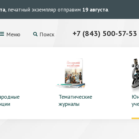
ста
, печатный экземпляр отправим
19 августа
.
+7 (843) 500-57-53
Меню
Поиск
ародные
Тематические
Юн
нции
журналы
уч