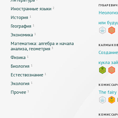
ГУБАРЕВИЧ 
Иностранные языки
2
Неологиз
История
1
или буду
География
1
Экономика
1
Математика: алгебра и начала
КАЛМЫКОВА 
анализа, геометрия
3
Создание
Физика
1
кукла зай
Биология
1
Естествознание
1
Экология
1
КОМИССАРОВ
Прочее
The fairy
3
КОМИССАРО