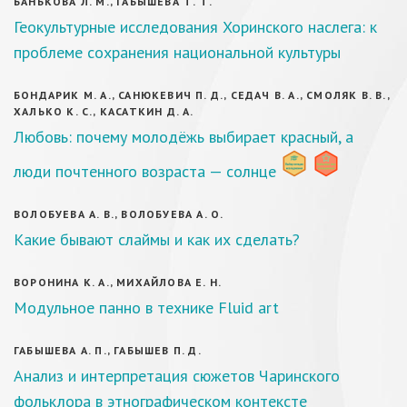
БАНЬКОВА Л. М., ГАБЫШЕВА Т. Т.
Геокультурные исследования Хоринского наслега: к
проблеме сохранения национальной культуры
БОНДАРИК М. А., САНЮКЕВИЧ П. Д., СЕДАЧ В. А., СМОЛЯК В. В.,
ХАЛЬКО К. С., КАСАТКИН Д. А.
Любовь: почему молодёжь выбирает красный, а
люди почтенного возраста — солнце
ВОЛОБУЕВА А. В., ВОЛОБУЕВА А. О.
Какие бывают слаймы и как их сделать?
ВОРОНИНА К. А., МИХАЙЛОВА Е. Н.
Модульное панно в технике Fluid art
ГАБЫШЕВА А. П., ГАБЫШЕВ П. Д.
Анализ и интерпретация сюжетов Чаринского
фольклора в этнографическом контексте