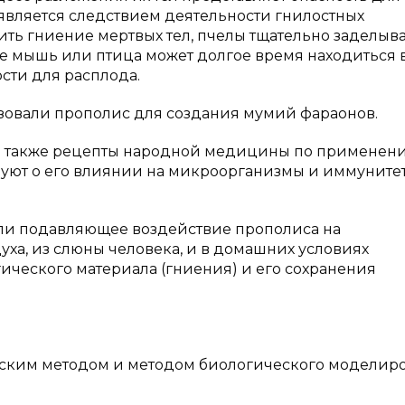
. является следствием деятельности гнилостных
ить гниение мертвых тел, пчелы тщательно заделыв
е мышь или птица может долгое время находиться 
ости для расплода.
ьзовали прополис для создания мумий фараонов.
 а также рецепты народной медицины по применен
вуют о его влиянии на микроорганизмы и иммуните
ли подавляющее воздействие прополиса на
ха, из слюны человека, и в домашних условиях
ческого материала (гниения) и его сохранения
ским методом и методом биологического моделир