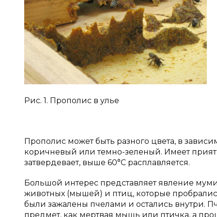
Рис. 1. Прополис в улье
Прополис может быть разного цвета, в зависим
коричневый или темно-зеленый. Имеет приятны
затвердевает, выше 60°С расплавляется.
Большой интерес представляет явление мум
животных (мышей) и птиц, которые пробралис
были зажалены пчелами и остались внутри. П
предмет, как мертвая мышь или птичка, а про