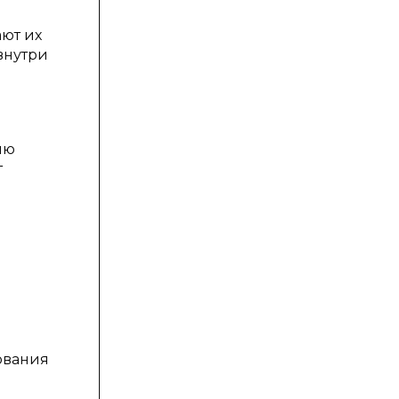
ают их
внутри
ию
т
ования