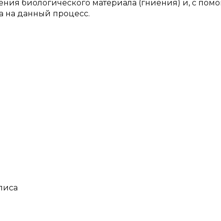
ния биологического материала (гниения) и, с пом
а на данный процесс.
олиса