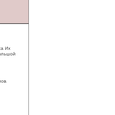
а. Их
большой
ов.