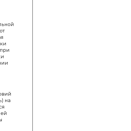
альной
ют
ая
оки
 при
ки
нии
ловий
) на
ся
лей
ы