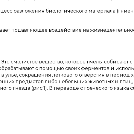
 разложения биологического материала (гниен
зывает подавляющее воздействие на жизнедеятельно
 Это смолистое вещество, которое пчелы собирают с
, обрабатывают с помощью своих ферментов и испол
в улье, сокращения леткового отверстия в период х
онних предметов либо небольших животных и птиц,
о гнезда (рис.1). В переводе с греческого языка с