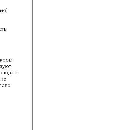
ия)
сть
 коры
ьзуют
олодов,
 по
лово