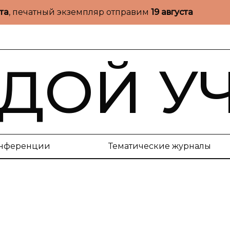
ста
, печатный экземпляр отправим
19 августа
ДОЙ У
нференции
Тематические журналы