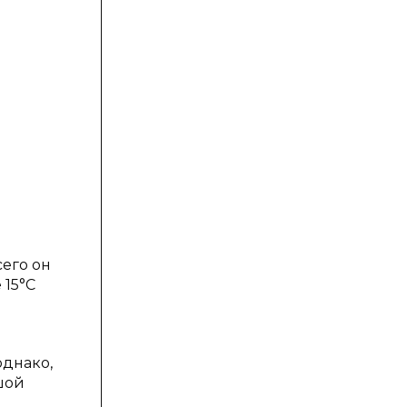
сего он
 15°С
однако,
шой