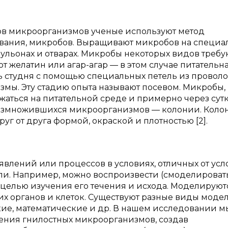
ов микроорганизмов ученые используют метод
рования, микробов. Выращивают микробов на специ
ульонах и отварах. Микробы некоторых видов требу
т желатин или агар-агар — в этом случае питательн
ть студня с помощью специальных петель из провол
мы. Эту стадию опыта называют посевом. Микробы,
аться на питательной среде и примерно через сут
 размножившихся микроорганизмов — колонии. Коло
уг от друга формой, окраской и плотностью [2].
явлений или процессов в условиях, отличных от ус
ли. Например, можно воспроизвести (смоделировать
 целью изучения его течения и исхода. Моделируют
их органов и клеток. Существуют разные виды моде
кие, математические и др. В нашем исследовании м
ения гнилостных микроорганизмов, создав