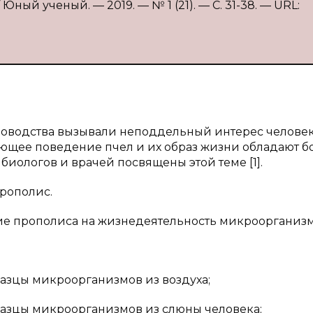
Юный ученый. — 2019. — № 1 (21). — С. 31-38. — URL:
ловодства вызывали неподдельный интерес человек
ающее поведение пчел и их образ жизни обладают 
иологов и врачей посвящены этой теме [1].
рополис.
е прополиса на жизнедеятельность микроорганизм
ы микроорганизмов из воздуха;
ы микроорганизмов из слюны человека;