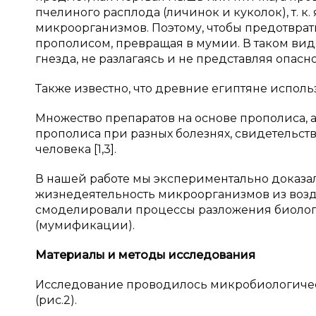
пчелиного расплода (личинок и куколок), т. к
микроорганизмов. Поэтому, чтобы предотврат
прополисом, превращая в мумии. В таком вид
гнезда, не разлагаясь и не представляя опасн
Также известно, что древние египтяне испол
Множество препаратов на основе прополиса,
прополиса при разных болезнях, свидетельст
человека [1,3].
В нашей работе мы экспериментально доказа
жизнедеятельность микроорганизмов из возду
смоделировали процессы разложения биологи
(мумификации).
Материалы и
методы исследования
Исследование проводилось микробиологиче
(рис.2).