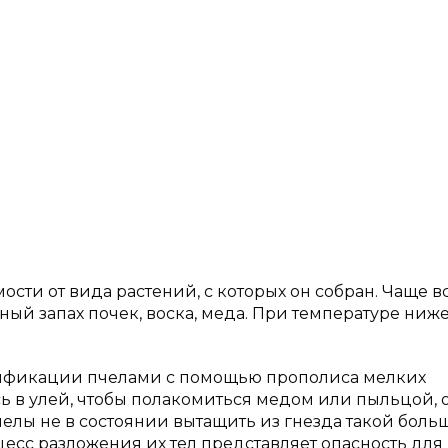
ости от вида растений, с которых он собран. Чаще в
й запах почек, воска, меда. При температуре ниже
ификации пчелами с помощью прополиса мелких
ь в улей, чтобы полакомиться медом или пыльцой, 
челы не в состоянии вытащить из гнезда такой боль
цесс разложения их тел представляет опасность для