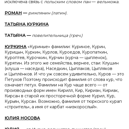
исключена связь с
польским словом пан
—
вельможа.
РОМАН
—
римлянин (латин).
ТАТЬЯНА КУРКИНА
ТАТЬЯНА —
повелительница (греч.)
КУРКИНА
«Куриные» фамилии: Куриное, Курин,
Курицын, Куркин, Курлов, Куроедов, Куропаткин,
Куроптев, Курочкин, Курчин (курча — цыпленок),
Курятин. Из этого же семейства, вернее, стаи: Клушин
(клуша — наседка), Наседкин, Цыплаков, Цыпляков
и Цыплёнков. И что уж coвсем удивительно, Куров — это
Петухов Поэтому происходит фамилия от слова кур, что
означает петух. Фамилии на Кур чаще всего — от
производных форм имен Кирилл, Кир, Кириан, Кириак,
Кирсан в старой их просторечной форме Курил, Кур,
Курьян, Курсан. Возможно, фамилия от тюркского курап
«строитель», а имя от карбат «низкорослый».
ЮЛИЯ НОСОВА