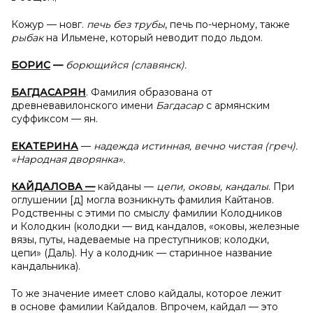
Кожур — новг.
печь без трубы
, печь по-черному, также
рыбак
на Ильмене, который неводит подо льдом.
БОРИС
—
борющийся (славянск).
БАГДАСАРЯН
. Фамилия образована от
древневавилонского имени
Багдасар
с
армянским
суффиксом — ян.
ЕКАТЕРИНА
—
надежда истинная, вечно чистая (греч).
«Народная дворянка».
КАЙДАЛОВА —
кайданы —
цепи, оковы, кандалы
. При
оглушении [д] могла возникнуть фамилия Кайтанов.
Родственны с этими по смыслу фамилии Колодников
и Колодкин (колодки — вид кандалов, «оковы, железные
вязы, путы, надеваемые на преступников; колодки,
цепи» (Даль). Ну а колодник — старинное название
кандальника).
То же значение имеет слово кайдалы, которое лежит
в основе фамилии Кайдалов. Впрочем, кайдал — это