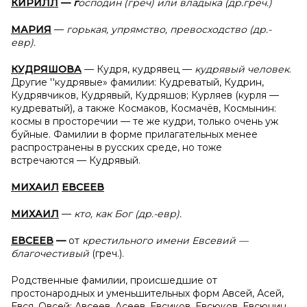
КИРИЛЛ
—
г
осподин (греч) или владыка (др.греч.)
МАРИЯ
—
горькая, упрямство, превосходство (др.-
евр).
КУДРЯШОВА
— Кудря, кудрявец —
кудрявый человек
.
Другие ''кудрявые» фамилии: Кудреватый, Кудрин,
Кудрявчиков, Кудрявый, Кудряшов; Курляев (курля —
кудреватый), а также Космаков, Космачёв, Космынин:
космы в просторечии — те же кудри, только очень уж
буйные. Фамилии в форме прилагательных менее
распространены в русских среде, но тоже
встречаются — Кудрявый.
МИХАИЛ
ЕВСЕЕВ
МИХАИЛ
—
кто, как Бог (др.-евр).
ЕВСЕЕВ
—
от
крестильного имени Евсевий —
благочестивый
(греч.).
Родственные фамилии, происшедшие от
простонародных и уменьшительных форм Авсей, Асей,
Евся, Овсей: Авсеев, Асеев, Евсиков, Евсюков, Евсюнин,