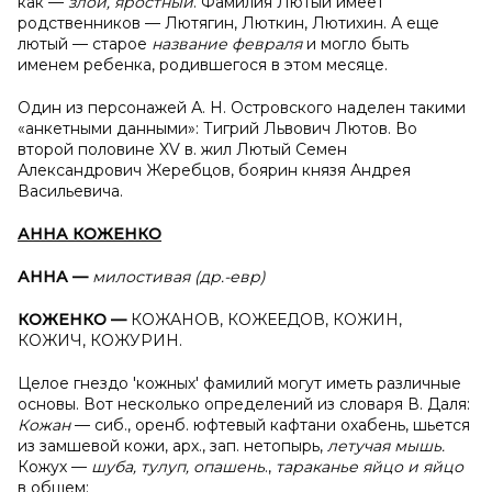
как —
злой, яростный
. Фамилия Лютый имеет
родственников — Лютягин, Люткин, Лютихин. А еще
лютый — старое
название февраля
и могло быть
именем ребенка, родившегося в этом месяце.
Один из персонажей А. Н. Островского наделен такими
«анкетными данными»: Тигрий Львович Лютов. Во
второй половине XV в. жил Лютый Семен
Александрович Жеребцов, боярин князя Андрея
Васильевича.
АННА КОЖЕНКО
АННА —
милостивая (др.-евр)
КОЖЕНКО —
КОЖАНОВ, КОЖЕЕДОВ, КОЖИН,
КОЖИЧ, КОЖУРИН.
Целое гнездо 'кожных' фамилий могут иметь различные
основы. Вот несколько определений из словаря В. Даля:
Кожан
— сиб., оренб. юфтевый кафтани охабень, шьется
из замшевой кожи, арх., зап. нетопырь,
летучая мышь.
Кожух —
шуба, тулуп, опашень
.,
тараканье яйцо и яйцо
в общем;