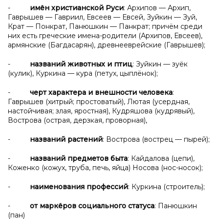
-
имён христианской Руси
: Архипов — Архип,
Гаврышев — Гавриил, Евсеев — Евсей, Зуйкин — Зуй,
Крат — Понкрат, Панюшкин — Панкрат; причём среди
них есть греческие имена-родители (Архипов, Евсеев),
армянские (Багдасарян), древнееврейские (Гаврышев);
-
названий животных и птиц
: Зуйкин — зуёк
(кулик), Куркина — кура (петух, цыплёнок);
-
черт характера и внешности человека
:
Гаврышев (хитрый; простоватый), Лютая (усердная,
настойчивая; злая, яростная), Кудряшова (кудрявый),
Вострова (острая, дерзкая, проворная),
-
названий растений
: Вострова (вострец — пырей);
-
названий предметов быта
: Кайдалова (цепи),
Коженко (кожух, труба, печь, яйца) Носова (нос-носок);
-
наименования профессий
: Куркина (строитель);
-
от маркёров социального статуса
: Панюшкин
(пан)