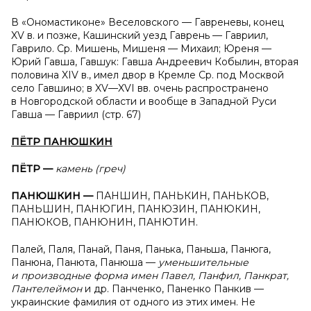
В «Ономастиконе» Веселовского — Гавреневы, конец
XV в. и позже, Кашинский уезд Гаврень — Гавриил,
Гаврило. Ср. Мишень, Мишеня — Михаил; Юреня —
Юрий Гавша, Гавшук: Гавша Андреевич Кобылин, вторая
половина XIV в., имел двор в Кремле Ср. под Москвой
село Гавшино; в XV—XVI вв. очень распространено
в Новгородской области и вообще в Западной Руси
Гавша — Гавриил (стр. 67)
ПЁТР ПАНЮШКИН
ПЁТР —
камень (греч)
ПАНЮШКИН —
ПАНШИН, ПАНЬКИН, ПАНЬКОВ,
ПАНЬШИН, ПАНЮГИН, ПАНЮЗИН, ПАНЮКИН,
ПАНЮКОВ, ПАНЮНИН, ПАНЮТИН.
Палей, Паля, Панай, Паня, Панька, Паньша, Панюга,
Панюна, Панюта, Панюша —
уменьшительные
и производные форма имен Павел, Панфил, Панкрат,
Пантелеймон
и др. Панченко, Паненко Панкив —
украинские фамилия от одного из этих имен. Не