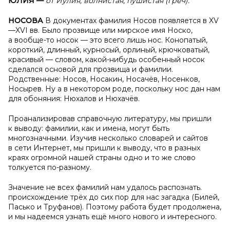
ЮЛИЯ —
от Иулия, волнистая, пушистая (греч).
НОСОВА
В документах фамилия Носов появляется в XV
—XVI вв. Было прозвище или мирское имя Носко,
а вообще-то носок — это всего лишь нос. Конопатый,
короткий, длинный, курносый, орлиный, крючковатый,
красивый — словом, какой-нибудь особенный носок
сделался основой для прозвища и фамилии.
Родственные: Носов, Носакин, Носачёв, Носенков,
Носырев. Ну а в некотором роде, поскольку нос дан нам
для обоняния: Нюхалов и Нюхачёв.
Проанализировав справочную литературу, мы пришли
к выводу: фамилии, как и имена, могут быть
многозначными. Изучив несколько словарей и сайтов
в сети Интернет, мы пришли к выводу, что в разных
краях огромной нашей страны одно и то же слово
толкуется по-разному.
Значение не всех фамилий нам удалось распознать.
происхождение трёх до сих пор для нас загадка (Билей,
Пасько и Труфанов). Поэтому работа будет продолжена,
и мы надеемся узнать ещё много нового и интересного.