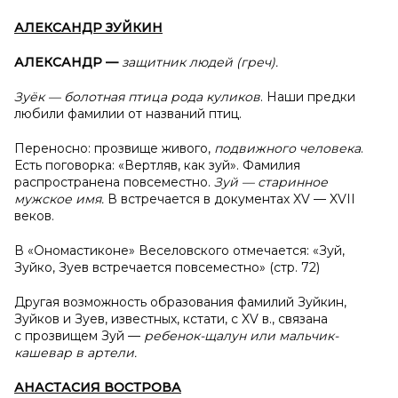
АЛЕКСАНДР ЗУЙКИН
АЛЕКСАНДР —
защитник людей (греч).
Зуёк — болотная птица рода
куликов
. Наши предки
любили фамилии от названий птиц.
Переносно: прозвище живого,
подвижного человека
.
Есть поговорка: «Вертляв, как зуй». Фамилия
распространена повсеместно.
Зуй — старинное
мужское имя.
В встречается в документах XV — XVII
веков.
В «Ономастиконе» Веселовского отмечается: «Зуй,
Зуйко, Зуев встречается повсеместно» (стр. 72)
Другая возможность образования фамилий Зуйкин,
Зуйков и Зуев, известных, кстати, с XV в., связана
с прозвищем Зуй —
ребенок-щалун или мальчик-
кашевар в артели.
АНАСТАСИЯ ВОСТРОВА