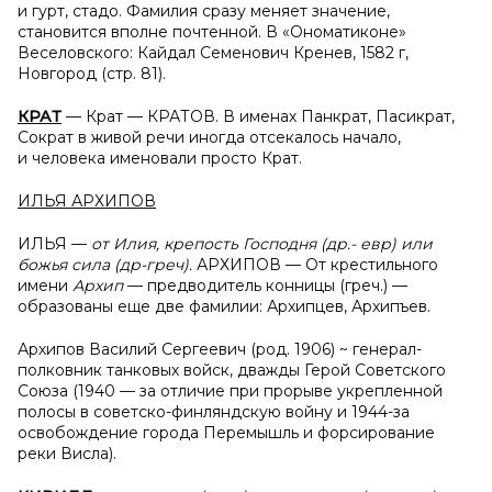
и гурт, стадо. Фамилия сразу меняет значение,
становится вполне почтенной. В «Ономатиконе»
Веселовского: Кайдал Семенович Кренев, 1582 г,
Новгород (стр. 81).
КРАТ
— Крат — КРАТОВ. В именах Панкрат, Пасикрат,
Сократ в живой речи иногда отсекалось начало,
и человека именовали просто Крат.
ИЛЬЯ АРХИПОВ
ИЛЬЯ —
от Илия, крепость Господня (др.- евр) или
божья сила (др-греч).
АРХИПОВ — От крестильного
имени
Архип
— предводитель конницы (греч.) —
образованы еще две фамилии: Архипцев, Архипъев.
Архипов Василий Сергеевич (род. 1906) ~ генерал-
полковник танковых войск, дважды Герой Советского
Союза (1940 — за отличие при прорыве укрепленной
полосы в советско-финляндскую войну и 1944-за
освобождение города Перемышль и форсирование
реки Висла).