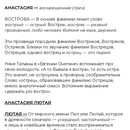
АНАСТАСИЯ —
воскрешенная (греч).
ВОСТРОВА — В основе фамилии лежит слово
вострый — острый
. Вострик,
востряк — резвый
проворный, либо человек бойкий на язык, дерзкий.
Эти прозвища породили фамилии Востриков, Востряков,
Остряков. Близки по звучанию фамилии Вострецов,
Острецов, однако вострец и
острец — это пырей.
Няня Татьяны в «Евгении Онегине» вспоминает про
свою молодость: «А то бывала я востра», то есть остра.
Это значит, не остроумна, a проворна, сообразительна.
Слово «острец», образовавшее фамилию Острецов,
имело аналогичный смысл. Вспомним выражение
«держать ухо востро».
АНАСТАСИЯ ЛЮТАЯ
ЛЮТАЯ —
От мирского имени Лют или Лютый, которое
в древности означало —
усердный, настойчивый
—
и лишь в новейшие времена стало восприниматься