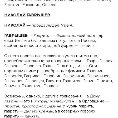
Евсютин, Евсюшин, Овсеев.
НИКОЛАЙ
ГАВРЫШЕВ
НИКОЛАЙ —
победа людей (греч).
ГАВРЫШЕВ
— Гавриил — божественный воин
(др.
евр.). Имя это было весьма популярно в России,
особенно в простонародной форме — Гаврила.
От него произошло множество уменьшительных,
пренебрежительных, разговорных форм — Гавря, Гаврик,
Гаврюша, Гаврилка, Гавша, Ганя и т. д. и т. п. Они
породили самые разнообразные фамилии: Гавешин,
Гавренёв, Гавриков, Гаврилин, Гаврилихин, Гавриличев,
Гаврышев, Гаврищев, Гавутин, Гавшиков, Ганин, Ганихин,
Ганичев, Ганюшкин, Гашков.
Возможны, однако, и другие толкования. На Дону
гаврик
— это и
хитрец
, и
мальчуган
. На Орловщине —
простак, простофиля, разиня
. У курян гавритъ,
гавратъ —
делать кое-как
, а в северных говорах
гавритъ —
пачкать
.