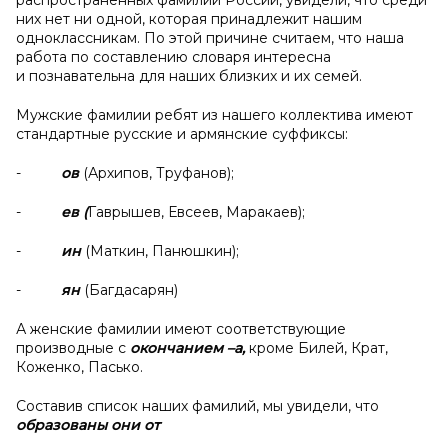
распространённых фамилий России, увидели, что среди
них нет ни одной, которая принадлежит нашим
одноклассникам. По этой причине считаем, что наша
работа по составлению словаря интересна
и познавательна для наших близких и их семей.
Мужские фамилии ребят из нашего коллектива имеют
стандартные русские и армянские суффиксы:
-
ов
(Архипов, Труфанов);
-
ев (
Гаврышев, Евсеев, Маракаев);
-
ин
(Маткин, Панюшкин);
-
ян
(Багдасарян)
А женские фамилии имеют соответствующие
производные с
окончанием –а,
кроме Билей, Крат,
Коженко, Пасько.
Составив список наших фамилий, мы увидели, что
образованы они от