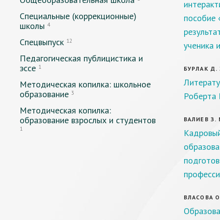
интеракт
Специальные (коррекционные)
пособие 
школы
4
результа
Спецвыпуск
12
ученика 
Педагогическая публицистика и
эссе
1
БУРЛАК Д. 
Литерату
Методическая копилка: школьное
образование
3
Роберта 
Методическая копилка:
образование взрослых и студентов
ВАЛИЕВ З. 
1
Кадровый
образова
подготов
професси
ВЛАСОВА О.
Образова