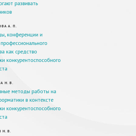
огают развивать
ников
ВА А. П.
ы, конференции и
 профессионального
ва как средство
ки конкурентоспособного
ста
 Н. В.
ные методы работы на
форматики в контексте
ки конкурентоспособного
ста
Н. В.