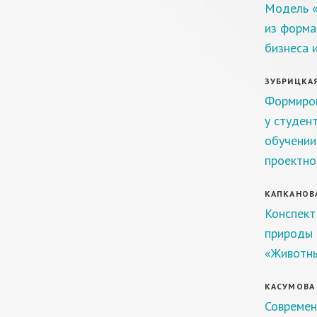
Модель «
из форма
бизнеса 
ЗУБРИЦКАЯ 
Формиров
у студен
обучении
проектно
КАПКАНОВА
Конспект
природы 
«Животны
КАСУМОВА У
Современ