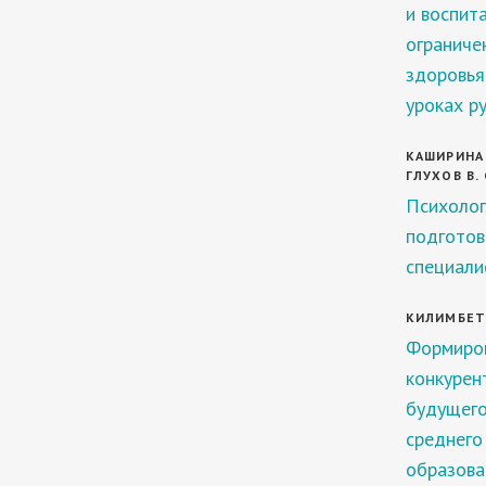
и воспит
ограниче
здоровья
уроках ру
КАШИРИНА Н
ГЛУХОВ В. 
Психолог
подготов
специали
КИЛИМБЕТО
Формиро
конкурен
будущего
среднего
образова