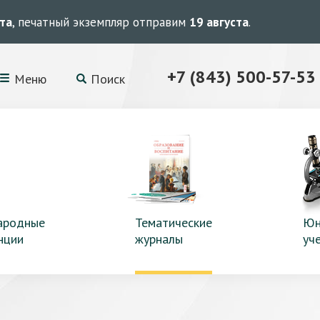
ста
, печатный экземпляр отправим
19 августа
.
+7 (843) 500-57-53
Меню
Поиск
ародные
Тематические
Юн
нции
журналы
уч