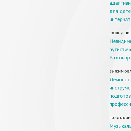
адаптивн
для дете
интернат
ВОВК Д. Ю.
Невидимы
аутистич
Разговор
ВЫЖИМОВА 
Демонстр
инструме
подготов
професси
ГОЛДОБИНА 
Музыкаль