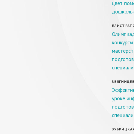
цвет пом
дошколь
ЕЛИСТРАТО
Олимпиад
конкурсы
мастерст
подготов
специали
ЗВЯГИНЦЕВА
Эффектив
уроке ин
подготов
специали
ЗУБРИЦКАЯ 