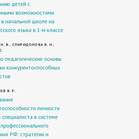
анию детей с
нными возможностями
 в начальной школе на
сского языка в 1-м классе
. В., СПИРИДОНОВА В. Н.,
С.
о-педагогические основы
ки конкурентоспособных
стов
В В. Р.
вание
тоспособности личности
 специалиста в системе
 профессионального
ния РФ: стратегии и