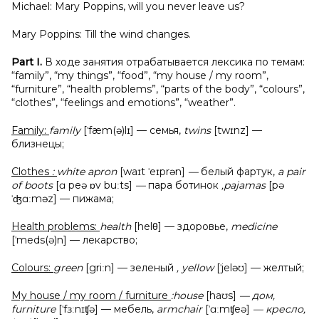
Michael: Mary Poppins, will you never leave us?
Mary Poppins: Till the wind changes.
Part I.
В ходе занятия отрабатывается лексика по темам:
“family”, “my things”, “food”, “my house / my room”,
“furniture”, “health problems”, “parts of the body”, “colours”,
“clothes”, “feelings and emotions”, “weather”.
Family:
family
[ˈfæm(ə)lɪ] — семья,
twins
[twɪnz] —
близнецы;
Clothes
:
white apron
[waɪt ˈeɪprən]
—
белый фартук,
a pair
of boots
[ɑ peə ɒv buːts]
—
пара ботинок
,pajamas
[pə
ˈʤɑːməz] — пижама;
Health problems:
health
[helθ] — здоровье,
medicine
[ˈmeds(ə)n] — лекарство;
Сolours:
green
[griːn] — зеленый
, yellow
[ˈjeləʊ] — желтый;
My house / my room / furniture
:house
[haʊs]
— дом,
furniture
[ˈfɜːnɪʧə] — мебель,
armchair
[ˈɑːmʧeə]
— кресло,