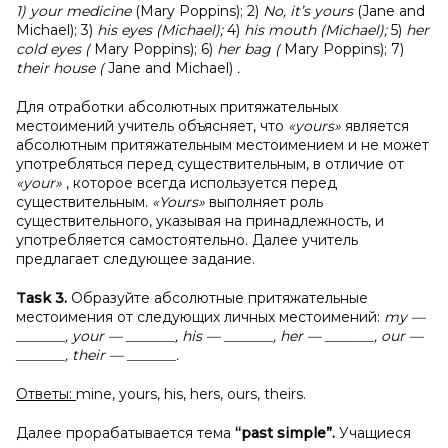
1) your medicine
(Mary Poppins); 2)
No, it’s yours
(Jane and
Michael); 3)
his eyes (Michael);
4)
his mouth (Michael);
5)
her
cold eyes (
Mary Poppins); 6)
her bag (
Mary Poppins); 7)
their house (
Jane and Michael)
.
Для отработки абсолютных притяжательных
местоимений учитель объясняет, что
«yours»
является
абсолютным притяжательным местоимением и не может
употребляться перед существительным, в отличие от
«your»
, которое всегда используется перед
существительным.
«Yours»
выполняет роль
существительного, указывая на принадлежность, и
употребляется самостоятельно. Далее учитель
предлагает следующее задание.
Task 3.
Образуйте абсолютные притяжательные
местоимения от следующих личных местоимений:
my —
_______, your — _______, his — _______, her — _______, our —
_______, their — _______.
Ответы:
mine, yours, his, hers, ours, theirs.
Далее прорабатывается тема
“past simple”.
Учащиеся