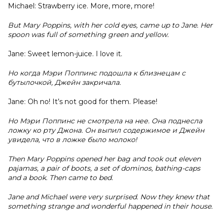
Michael: Strawberry ice. More, more, more!
But Mary Poppins, with her cold eyes, came up to Jane. Her
spoon was full of something green and yellow.
Jane: Sweet lemon-juice. I love it.
Но когда Мэри Поппинс подошла к близнецам с
бутылочкой, Джейн закричала.
Jane: Oh no! It’s not good for them. Please!
Но Мэри Поппинс не смотрела на нее. Она поднесла
ложку ко рту Джона. Он выпил содержимое и Джейн
увидела, что в ложке было молоко!
Then Mary Poppins opened her bag and took out eleven
pajamas, a pair of boots, a set of dominos, bathing-caps
and a book. Then came to bed.
Jane and Michael were very surprised. Now they knew that
something strange and wonderful happened in their house.