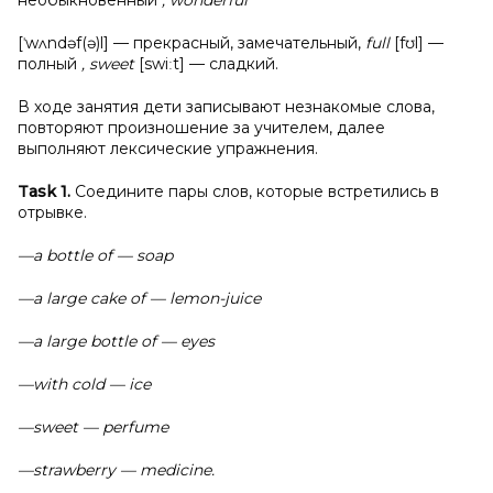
необыкновенный
, wonderful
[ˈwʌndəf(ə)l] — прекрасный, замечательный,
full
[fʊl] —
полный
, sweet
[swiːt] — сладкий.
В ходе занятия дети записывают незнакомые слова,
повторяют произношение за учителем, далее
выполняют лексические упражнения.
Task 1.
Соедините пары слов, которые встретились в
отрывке.
—a bottle of — soap
—a large cake of — lemon-juice
—a large bottle of — eyes
—with cold — ice
—sweet — perfume
—strawberry — medicine.