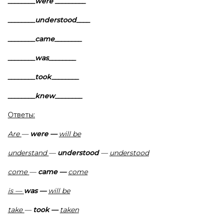
________were _________
________understood____
________came________
________was________
________took________
________knew________
Ответы:
Are
—
were
—
will be
understand
—
understood
—
understood
come
—
came
—
come
is
—
was
—
will be
take
—
took
—
taken