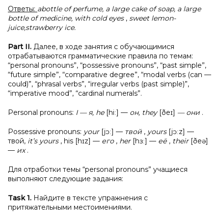
Ответы:
abottle of perfume, a large cake of soap, a large
bottle of medicine, with cold eyes
,
sweet lemon-
juice,strawberry ice.
Part II.
Далее, в ходе занятия с обучающимися
отрабатываются грамматические правила по темам:
“personal pronouns”, “possessive pronouns”, “past simple”,
“future simple”, “comparative degree”, “modal verbs (can —
could)”, “phrasal verbs”, “irregular verbs (past simple)”,
“imperative mood”, “cardinal numerals”.
Personal pronouns:
I — я, he
[hiː] —
он, they
[ðeɪ]
— они
.
Possessive pronouns:
your
[jɔː] —
твой
,
yours
[jɔːz] —
твой,
it’s yours
, his [hɪz] —
его
,
her
[hɜː] —
её
,
their
[ðeə]
—
их
.
Для отработки темы “personal pronouns” учащиеся
выполняют следующие задания:
Task 1.
Найдите в тексте упражнения с
притяжательными местоимениями.