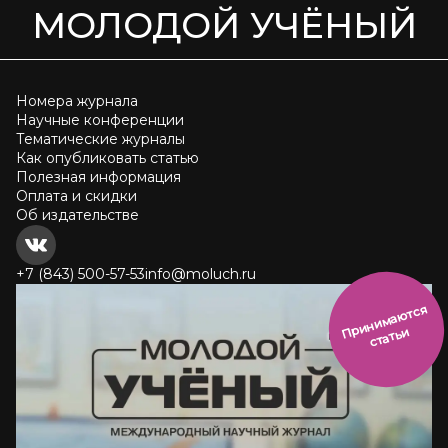
МОЛОДОЙ УЧЁНЫЙ
Номера журнала
Научные конференции
Тематические журналы
Как опубликовать статью
Полезная информация
Оплата и скидки
Об издательстве
+7 (843) 500-57-53
info@moluch.ru
и
н
и
м
а
ют
с
я
ст
ать
П
р
и