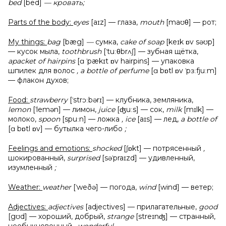
bed
[bed]
— кровать;
Parts of the body:
eyes
[aɪz] — глаза,
mouth
[maʊθ] — рот;
My things:
bag
[bæg]
—
сумка,
cake of soap
[keɪk ɒv səʊp]
— кусок мыла,
toothbrush
[ˈtuːθbrʌʃ] — зубная щётка,
apacket of hairpins
[ɑ ˈpækɪt ɒv hairpins] — упаковка
шпилек для волос
, a bottle of perfume
[ɑ bɒtl ɒv ˈpɜːfjuːm]
— флакон духов;
Food:
strawberry
[ˈstrɔːbərɪ] — клубника, земляника,
lemon
[ˈlemən] — лимон,
juice
[ʤuːs] — сок,
milk
[mɪlk] —
молоко,
spoon
[spuːn] — ложка
, ice
[aɪs] — лед,
a bottle of
[ɑ bɒtl ɒv] — бутылка чего-либо
;
Feelings and emotions:
shocked
[ʃɒkt] — потрясенный
,
шокированный,
surprised
[səˈpraɪzd] — удивленный,
изумленный
;
Weather:
weather
[ˈweðə] — погода,
wind
[wind] — ветер;
Adjectives:
adjectives
[adjectives] — прилагательные,
good
[gʊd] — хороший, добрый,
strange
[streɪnʤ] — странный,