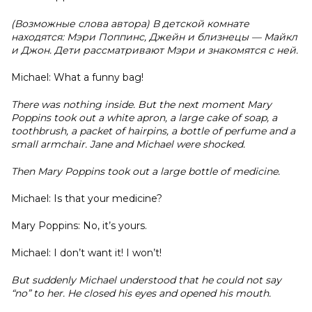
(Возможные слова автора) В детской комнате
находятся: Мэри Поппинс, Джейн и близнецы — Майкл
и Джон. Дети рассматривают Мэри и знакомятся с ней.
Michael: What a funny bag!
There was nothing inside. But the next moment Mary
Poppins took out a white apron, a large cake of soap, a
toothbrush, a packet of hairpins, a bottle of perfume and a
small armchair. Jane and Michael were shocked.
Then Mary Poppins took out a large bottle of medicine.
Michael: Is that your medicine?
Mary Poppins: No, it’s yours.
Michael: I don’t want it! I won’t!
But suddenly Michael understood that he could not say
“no” to her. He closed his eyes and opened his mouth.