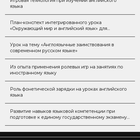
Игровая технология при изучении английского
языка
План-конспект интегрированного урока
«Окружающий мир и английский язык» для
обучающихся 2-го класса по программе «Школа
России»
Урок на тему «Англоязычные заимствования в
современном русском языке»
Из опыта применения ролевых игр на занятиях по
иностранному языку
Роль фонетической зарядки на уроках английского
языка
Развитие навыков языковой компетенции при
подготовке к единому государственному экзамену
по английскому языку