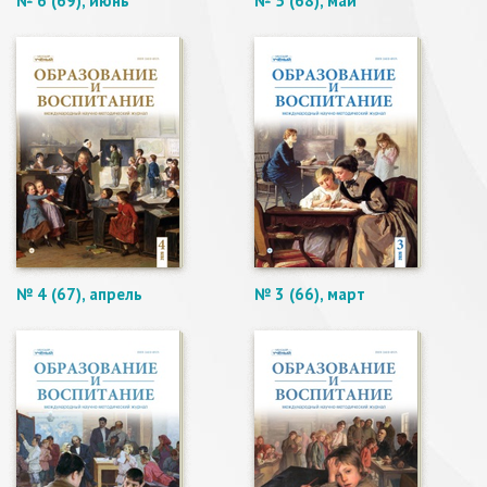
№ 6 (69), июнь
№ 5 (68), май
№ 4 (67), апрель
№ 3 (66), март