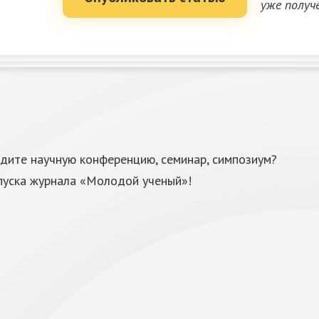
уже получ
одите научную конференцию, семинар, симпозиум?
пуска журнала «Молодой ученый»!