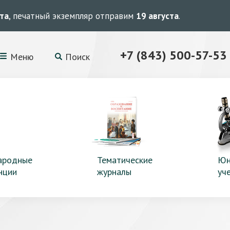
ста
, печатный экземпляр отправим
19 августа
.
+7 (843) 500-57-53
Меню
Поиск
ародные
Тематические
Юн
нции
журналы
уч