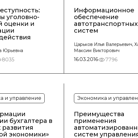
еступность:
Информационное
ы уголовно-
обеспечение
й оценки и
автотранспортных
ации
систем
действия
Царьков Илья Валерьевич, Х
на Юрьевна
Максим Викторович
16.03.2016
8035
7796
а и управление
Экономика и управле
ормации
Преимущества
ии бухгалтера в
применения
 развития
автоматизированн
ой экономики»
систем управления