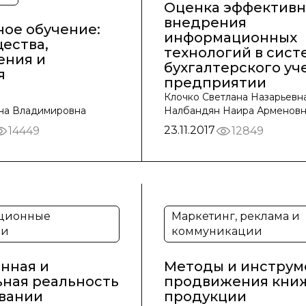
Оценка эффективн
внедрения
ое обучение:
информационных
ества,
технологий в сист
ения и
бухгалтерского уч
я
предприятии
Клочко Светлана Назарьевна
на Владимировна
Налбандян Наира Арменов
23.11.2017
14449
12849
ционные
Маркетинг, реклама и
ии
коммуникации
нная и
Методы и инструм
ьная реальность
продвижения кни
овании
продукции