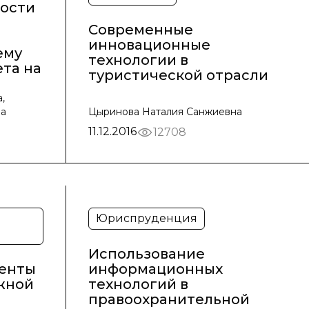
ости
Современные
инновационные
ему
технологии в
ета на
туристической отрасли
,
на
Цыринова Наталия Санжиевна
11.12.2016
12708
Юриспруденция
Использование
енты
информационных
жной
технологий в
правоохранительной