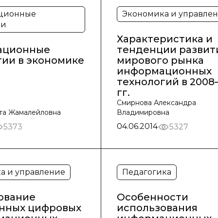
ционные
Экономика и управле
ии
Характеристика и
ационные
тенденции развит
гии в экономике
мирового рынка
информационных
технологий в 2008
гг.
Смирнова Александра
та Жамалейловна
Владимировна
04.06.2014
5373
5327
а и управление
Педагогика
ование
Особенности
нных цифровых
использования