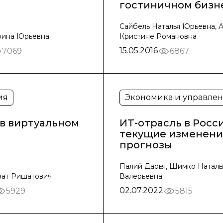
гостиничном бизн
Сайбель Наталья Юрьевна, 
рина Юрьевна
Кристине Романовна
15.05.2016
7069
6867
ия
Экономика и управле
 в виртуальном
ИТ-отрасль в Росси
текущие изменени
прогнозы
Палий Дарья, Шимко Наталь
зат Ришатович
Валерьевна
02.07.2022
5929
5815