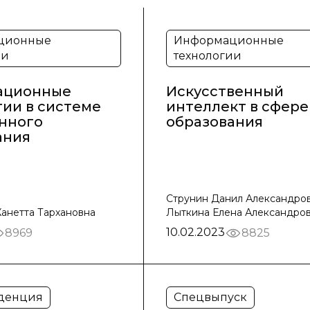
ционные
Информационные
ии
технологии
ационные
Искусственный
гии в системе
интеллект в сфере
нного
образования
ания
Струнин Данил Александров
анетта Тархановна
Лыткина Елена Александро
10.02.2023
8969
8825
денция
Спецвыпуск