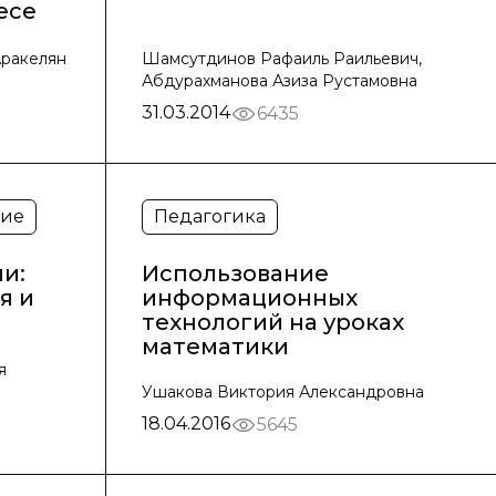
есе
Аракелян
Шамсутдинов Рафаиль Раильевич,
Абдурахманова Азиза Рустамовна
31.03.2014
6435
ние
Педагогика
и:
Использование
я и
информационных
технологий на уроках
математики
я
Ушакова Виктория Александровна
18.04.2016
5645