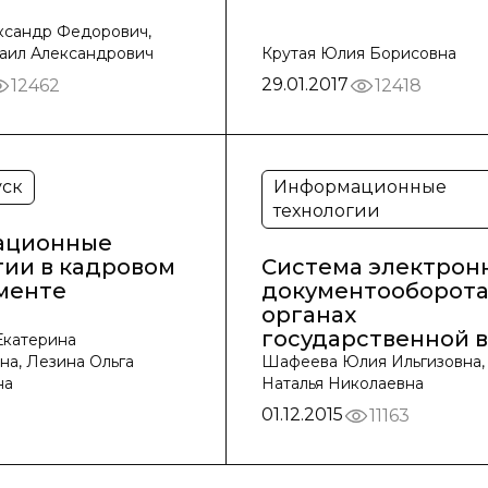
ксандр Федорович,
аил Александрович
Крутая Юлия Борисовна
29.01.2017
12462
12418
ск
Информационные
технологии
ационные
гии в кадровом
Система электрон
менте
документооборота
органах
государственной 
Екатерина
на, Лезина Ольга
Шафеева Юлия Ильгизовна,
на
Наталья Николаевна
01.12.2015
11163