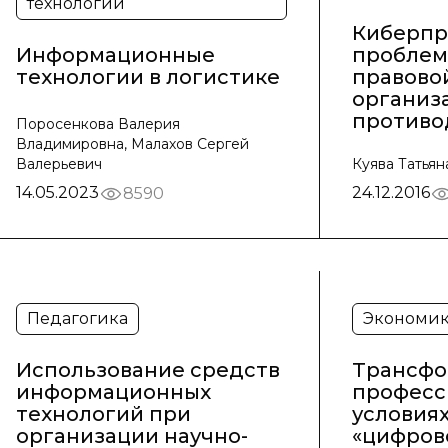
технологии
Киберпр
Информационные
проблем
технологии в логистике
правово
организ
противо
Поросенкова Валерия
Владимировна, Малахов Сергей
Валерьевич
Куява Татья
14.05.2023
24.12.2016
8590
Педагогика
Экономик
Использование средств
Трансф
информационных
професс
технологий при
условиях
организации научно-
«цифров