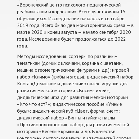
«Воронежский центр психолого-педагогической
реабилитации и коррекции». Всего участвовали 15
обучающихся. Исследование началось в сентябре
2019 года. Всего было два мониторинговых среза — в
марте 2020 и конец августа — начало сентября 2020
года. Исследование будет продолжаться до 2022
года.
Методы исследования: сортеры по различным
тематикам (домик с ключами, корзина с цветами,
машина с геометрическими фигурами и др.); игровой
набор «Климо» (грибы и ягоды); дидактический набор
Knora «Домашние и дикие животные»; игрушки для
развития мелкой моторики «Восемь идей»;
дидактическая игра для развития мелкой моторики
«Кто что ест?»; дидактическое пособие «Умные
бусы»; дидактический куб «Цвет, форма, счет»;
дидактический набор «Винты и гайки»; пазлы
«Противоположности»; набор для развития мелкой
моторики «Веселые крышки» и др. В качестве
контрольных использовались: дидактический сортер