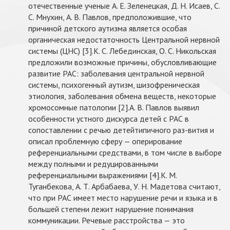
отечественные ученые А. Е. Зеленецкая, Д. Н. Исаев, С.
С. Мнухин, А. В. Павлов, предположившие, что
причиной детского аутизма является особая
органическая недостаточность Центральной нервной
системы (ЦНС) [3].К. С. Лебединская, О. С. Никольская
предложили возможные причины, обусловливающие
развитие РАС: заболевания центральной нервной
системы, психогенный аутизм, шизофреническая
этиология, заболевания обмена веществ, некоторые
хромосомные патологии [2].А. В. Павлов выявил
особенности устного дискурса детей с РАС в
сопоставлении с речью детейтипичного раз-вития и
описал проблемную сферу — оперирование
референциальными средствами, в том числе в выборе
между полными и редуцированными
референциальными выражениями [4].К. М.
Туганбекова, А. Т. Арбабаева, У. Н. Мадетова считают,
что при РАС имеет место нарушение речи и языка и в
большей степени лежит нарушение понимания
коммуникации. Речевые расстройства — это