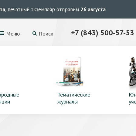
ста
, печатный экземпляр отправим
26 августа
.
+7 (843) 500-57-53
Меню
Поиск
ародные
Тематические
Юн
нции
журналы
уч