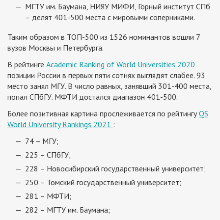
МГТУ им. Баумана, НИЯУ МИФИ, Горный институт СПб
– делят 401-500 места с мировыми соперниками.
Таким образом в ТОП-500 из 1526 номинантов вошли 7
вузов Москвы и Петербурга.
В рейтинге
Academic
Ranking
of
World
Universities
2020
позиции России в первых пяти сотнях выглядят слабее. 93
место занял МГУ. В число равных, занявший 301-400 места,
попал СПбГУ. МФТИ достался диапазон 401-500.
Более позитивная картина прослеживается по рейтингу
QS
World University Rankings 2021
:
74 – МГУ;
225 – СПбГУ;
228 – Новосибирский государственный университет;
250 – Томский государственный университет;
281 – МФТИ;
282 – МГТУ им. Баумана;