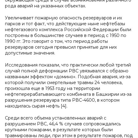
окружающей среде в случае возникновения различного
рода аварий на указанных объектах.
Увеличивает пожарную опасность резервуаров и их
парков и тот факт, что действующие ныне нефтебазы
нефтегазового комплекса Российской Федерации были
построены в большинстве случаев в период с 1950 по
1990 гг. Это говорит о том, что период работы
резервуаров сегодня превысил принятые для них
допустимые значения.
Исследования показали, что практически любой третий
случай полной деформации РВС увязывался с образно
названным эффектом «домино». Подобная авария, из-за
которой получили смертельные травмы 24 человека,
произошла еще в 1953 году на территории
нефтеперерабатывающего комбината в Башкирии из-за
разрушения резервуара типа РВС-4600, в котором
находилась сырая нефть [4].
Среди всего объема установленных аварий с
разрушением РВС, 46,4 % случаев сопровождались
крупными пожарами, в результате которых были
травмированы люди, при этом в результате пожаров, под