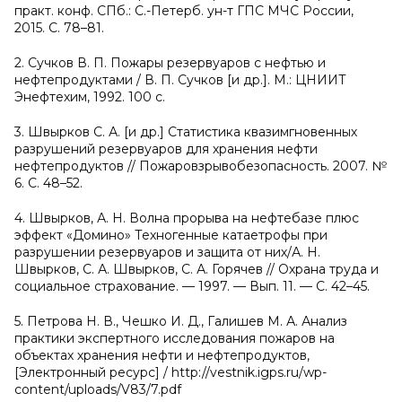
практ. конф. СПб.: С.-Петерб. ун-т ГПС МЧС России,
2015. С. 78–81.
2. Сучков В. П. Пожары резервуаров с нефтью и
нефтепродуктами / В. П. Сучков [и др.]. М.: ЦНИИТ
Энефтехим, 1992. 100 с.
3. Швырков С. А. [и др.] Статистика квазимгновенных
разрушений резервуаров для хранения нефти
нефтепродуктов // Пожаровзрывобезопасность. 2007. №
6. С. 48–52.
4. Швырков, А. Н. Волна прорыва на нефтебазе плюс
эффект «Домино» Техногенные катаетрофы при
разрушении резервуаров и защита от них/А. Н.
Швырков, С. А. Швырков, С. А. Горячев // Охрана труда и
социальное страхование. — 1997. — Вып. 11. — С. 42–45.
5. Петрова Н. В., Чешко И. Д., Галишев М. А. Анализ
практики экспертного исследования пожаров на
объектах хранения нефти и нефтепродуктов,
[Электронный ресурс] / http://vestnik.igps.ru/wp-
content/uploads/V83/7.pdf