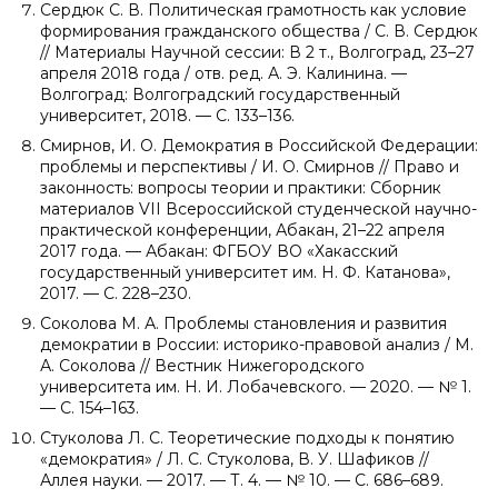
Сердюк С. В. Политическая грамотность как условие
формирования гражданского общества / С. В. Сердюк
// Материалы Научной сессии: В 2 т., Волгоград, 23–27
апреля 2018 года / отв. ред. А. Э. Калинина. —
Волгоград: Волгоградский государственный
университет, 2018. — С. 133–136.
Смирнов, И. О. Демократия в Российской Федерации:
проблемы и перспективы / И. О. Смирнов // Право и
законность: вопросы теории и практики: Сборник
материалов VII Всероссийской студенческой научно-
практической конференции, Абакан, 21–22 апреля
2017 года. — Абакан: ФГБОУ ВО «Хакасский
государственный университет им. Н. Ф. Катанова»,
2017. — С. 228–230.
Соколова М. А. Проблемы становления и развития
демократии в России: историко-правовой анализ / М.
А. Соколова // Вестник Нижегородского
университета им. Н. И. Лобачевского. — 2020. — № 1.
— С. 154–163.
Стуколова Л. С. Теоретические подходы к понятию
«демократия» / Л. С. Стуколова, В. У. Шафиков //
Аллея науки. — 2017. — Т. 4. — № 10. — С. 686–689.