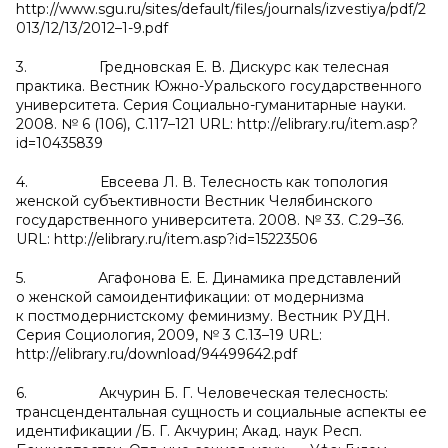
http://www.sgu.ru/sites/default/files/journals/izvestiya/pdf/2
013/12/13/2012–1-9.pdf
3. Гредновская Е. В. Дискурс как телесная
практика. Вестник Южно-Уральского государственного
университета. Серия Социально-гуманитарные науки.
2008. № 6 (106),
С.117–121 URL: http://elibrary.ru/item.asp?
id=10435839
4. Евсеева Л. В. Телесность как топология
женской субъективности Вестник Челябинского
государственного университета. 2008. № 33. С.29–36.
URL: http://elibrary.ru/item.asp?id=15223506
5. Агафонова Е. Е. Динамика представлений
о женской самоидентификации: от модернизма
к постмодернистскому феминизму. Вестник РУДН.
Серия Социология, 2009, № 3 С.13–19 URL:
http://elibrary.ru/download/94499642.pdf
6. Акчурин Б. Г. Человеческая телесность:
трансцендентальная сущность и социальные аспекты ее
идентификации /Б. Г. Акчурин; Акад. наук Респ.