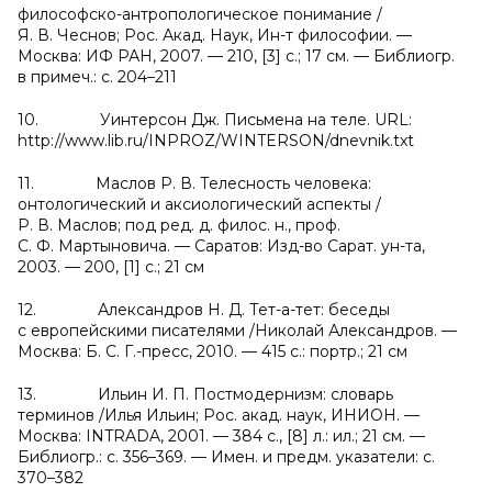
философско-антропологическое понимание /
Я. В. Чеснов; Рос. Акад. Наук, Ин-т философии. —
Москва: ИФ РАН, 2007. — 210, [3] с.; 17 см. — Библиогр.
в примеч.: с. 204–211
10. Уинтерсон Дж. Письмена на теле. URL:
http://www.lib.ru/INPROZ/WINTERSON/dnevnik.txt
11. Маслов Р. В. Телесность человека:
онтологический и аксиологический аспекты /
Р. В. Маслов; под ред. д. филос. н., проф.
С. Ф. Мартыновича. — Саратов: Изд-во Сарат. ун-та,
2003. — 200, [1] с.; 21 см
12. Александров Н. Д. Тет-а-тет: беседы
с европейскими писателями /Николай Александров. —
Москва: Б. С. Г.-пресс, 2010. — 415 с.: портр.; 21 см
13. Ильин И. П. Постмодернизм: словарь
терминов /Илья Ильин; Рос. акад. наук, ИНИОН. —
Москва: INTRADA, 2001. — 384 с., [8] л.: ил.; 21 см. —
Библиогр.: с. 356–369. — Имен. и предм. указатели: с.
370–382