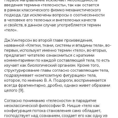
Первое направление исключает необходимость
введения термина «телесность», так как остается
в рамках классического физико-механистического
подхода, где исключены вопросы о соотнесенности
в человеке его телесных и внетелесных качеств
и свойств, в данном случае употребляется термин
«тело».
Дж.Уинтерсон во второй главе произведения,
названной «Клетки, ткани, системы и впадины тела», во-
первых, использует именно термин «тело», во-вторых,
предлагает читателю ознакомиться с краткими
комментариями по каждой составляющей тела, то есть
изучает как биологический организм. Кроме того,
структурирование главы согласно составляющим тела,
подразумевает «композитную фигурацию» тела,
которое, по мнению В. А. Подороги, воспринимается
всегда фрагментарно, дробно, однако живет образами
целого [9].
Согласно пониманию «телесности» в парадигме
неоклассической философии Ф. Ницше «тело как
конфигурация потока становления само обладает,
господствует над сознанием, создает его как одну из