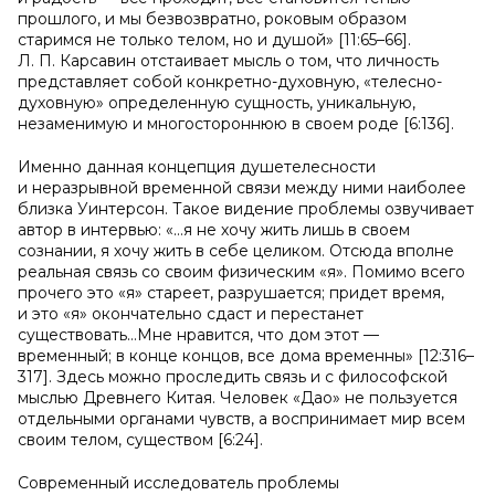
прошлого, и мы безвозвратно, роковым образом
старимся не только телом, но и душой» [11:65–66].
Л. П. Карсавин отстаивает мысль о том, что личность
представляет собой конкретно-духовную, «телесно-
духовную» определенную сущность, уникальную,
незаменимую и многостороннюю в своем роде [6:136].
Именно данная концепция душетелесности
и неразрывной временной связи между ними наиболее
близка Уинтерсон. Такое видение проблемы озвучивает
автор в интервью: «…я не хочу жить лишь в своем
сознании, я хочу жить в себе целиком. Отсюда вполне
реальная связь со своим физическим «я». Помимо всего
прочего это «я» стареет, разрушается; придет время,
и это «я» окончательно сдаст и перестанет
существовать…Мне нравится, что дом этот —
временный; в конце концов, все дома временны» [12:316–
317]. Здесь можно проследить связь и с философской
мыслью Древнего Китая. Человек «Дао» не пользуется
отдельными органами чувств, а воспринимает мир всем
своим телом, существом [6:24].
Современный исследователь проблемы