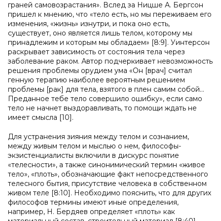
граней самовозрастания». Вслед за Ницше А. Бергсон
пришел к мнению, что «тело есть, но мы переживаем его
изменения, «жизнь» изнутри, и пока оно есть,
существует, оно является лишь телом, которому мы
принадлежим и которым мы обладаем» [8:9]. Уинтерсон
раскрывает зависимость от состояния тела через
заболевание раком. Автор подчеркивает невозможность
решения проблемы орудием ума «Он [врач] считал
генную терапию наиболее вероятным решением
проблемы [рак] для тела, взятого в плен самим собой…
Преданное тебе тело совершило ошибку», если само
тело не начнет выздоравливать, то помощи ждать не
имеет смысла [10].
Для устранения зияния между телом и сознанием,
между живым телом и мыслью о нем, философы-
экзистенциалисты включили в дискурс понятие
«телесности», а также синонимический термин «живое
тело», «плоть», обозначающие факт непосредственного
телесного бытия, присутствие человека в собственном
живом теле [8:10]. Необходимо пояснить, что для других
философов термины имеют иные определения,
например, Н. Бердяев определяет «плоть» как