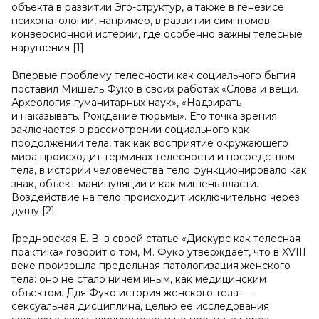
объекта в развитии Эго-структур, а также в генезисе
психопатологии, например, в развитии симптомов
конверсионной истерии, где особенно важны телесные
нарушения [1].
Впервые проблему телесности как социального бытия
поставил Мишель Фуко в своих работах «Слова и вещи.
Археология гуманитарных наук», «Надзирать
и наказывать. Рождение тюрьмы». Его точка зрения
заключается в рассмотрении социального как
продолжении тела, так как восприятие окружающего
мира происходит терминах телесности и посредством
тела, в истории человечества тело функционировало как
знак, объект манипуляции и как мишень власти.
Воздействие на тело происходит исключительно через
душу [2].
Гредновская Е. В. в своей статье «Дискурс как телесная
практика» говорит о том, М. Фуко утверждает, что в XVIII
веке произошла предельная патологизация женского
тела: оно не стало ничем иным, как медицинским
объектом. Для Фуко история женского тела —
сексуальная дисциплина, целью ее исследования