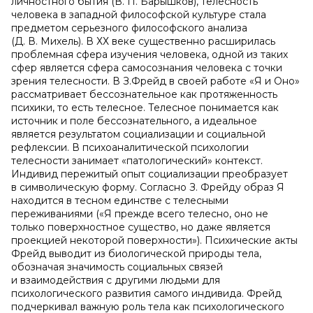
личностного бытия (В. П. Барышков), телесность
человека в западной философской культуре стала
предметом серьезного философского анализа
(Д. В. Михель). В ХХ веке существенно расширилась
проблемная сфера изучения человека, одной из таких
сфер является сфера самосознания человека с точки
зрения телесности. В З.Фрейд в своей работе «Я и Оно»
рассматривает бессознательное как протяженность
психики, то есть телесное. Телесное понимается как
источник и поле бессознательного, а идеальное
является результатом социализации и социальной
рефлексии. В психоаналитической психологии
телесности занимает «патологический» контекст.
Индивид пережитый опыт социализации преобразует
в символическую форму. Согласно З. Фрейду образ Я
находится в тесном единстве с телесными
переживаниями («Я прежде всего телесно, оно не
только поверхностное существо, но даже является
проекцией некоторой поверхности»). Психические акты
Фрейд выводит из биологической природы тела,
обозначая значимость социальных связей
и взаимодействия с другими людьми для
психологического развития самого индивида. Фрейд
подчеркивал важную роль тела как психологического