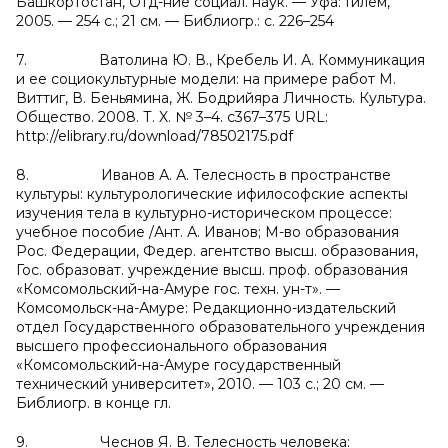
Башкортостан, Отд-ние социал. наук. — Уфа: Гилем,
2005. — 254 с.; 21 см. — Библиогр.: с. 226–254
7. Ватолина Ю. В., Кребель И. А. Коммуникация
и ее социокультурные модели: на примере работ М.
Виттиг, В. Беньямина, Ж. Бодрийяра Личность. Культура.
Общество. 2008. Т. X. № 3–4. с367–375 URL:
http://elibrary.ru/download/78502175.pdf
8. Иванов А. А. Телесность в пространстве
культуры: культурологические ифилософские аспекты
изучения тела в культурно-историческом процессе:
учебное пособие /Ант. А. Иванов; М-во образования
Рос. Федерации, Федер. агентство высш. образования,
Гос. образоват. учреждение высш. проф. образования
«Комсомольский-на-Амуре гос. техн. ун-т». —
Комсомольск-на-Амуре: Редакционно-издательский
отдел Государственного образовательного учреждения
высшего профессионального образования
«Комсомольский-на-Амуре государственный
технический университет», 2010. — 103 с.; 20 см. —
Библиогр. в конце гл.
9. Чеснов Я. В. Телесность человека: