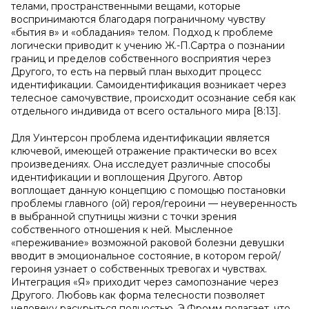
телами, пространственными вещами, которые
воспринимаются благодаря пограничному чувству
«бытия в» и «обладания» телом. Подход к проблеме
логически приводит к учению Ж.-П.Сартра о познании
границ и пределов собственного восприятия через
Другого, то есть на первый план выходит процесс
идентификации. Самоидентификация возникает через
телесное самочувствие, происходит осознание себя как
отдельного индивида от всего остального мира [8:13].
Для Уинтерсон проблема идентификации является
ключевой, имеющей отражение практически во всех
произведениях. Она исследует различные способы
идентификации и воплощения Другого. Автор
воплощает данную концепцию с помощью постановки
проблемы главного (ой) героя/героини — неуверенность
в выбранной спутницы жизни с точки зрения
собственного отношения к ней. Мысленное
«переживание» возможной раковой болезни девушки
вводит в эмоциональное состояние, в котором герой/
героиня узнает о собственных тревогах и чувствах.
Интеграция «Я» приходит через самопознание через
Другого. Любовь как форма телесности позволяет
человеку раскрыться полностью. Э.Фромм полагает, что