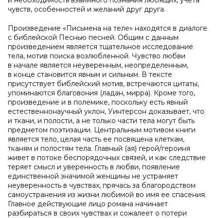
и необходимость взаимного познания любящих, учета
чувств, особенностей и желаний друг друга.
Произведение «Письмена на теле» находятся в диалоге
с библейской Песнью песней. Общим с данным
произведением является тщательное исследование
тела, мотив поиска возлюбленной. Чувство любви
в начале является неуверенным, неопределенным,
в конце становится явным и сильным. В тексте
присутствует библейский мотив, встречаются цитаты,
упоминаются благовония (ладан, мирра). Кроме того,
произведение и в полемике, поскольку есть явный
естественнонаучный уклон, Уинтерсон доказывает, что
и ткани, и полости, а не только части тела могут быть
предметом поэтизации. Центральным мотивом книги
является тело, целая часть ее посвящена клеткам,
тканям и полостям тела. Главный (ая) герой/героиня
живет в потоке беспорядочных связей, и как следствие
теряет смысл и уверенность в любви, появление
единственной значимой женщины не устраняет
неуверенность в чувствах, прячась за благородством
самоустранения из жизни любимой во имя ее спасения.
Главное действующие лицо романа начинает
разбираться в своих чувствах и сожалеет о потери