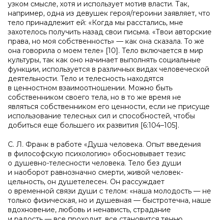
узком смысле, хотя и использует мотив власти. Так,
например, одна из девушек героя/героини заявляет, что
тело принадлежит ей: «Когда мы расстались, мне
захотелось получить назад свои письма. «Твои авторские
права, но моя собственность» — как она сказала. То же
она говорила о моем теле» [10]. Тело включается в мир
культуры, так как оно начинает выполнять социальные
функции, используется в различных видах человеческой
деятельности. Тело и телесность находятся
в ценностном взаимоотношении. Можно быть
собственником своего тела, но в то же время не
являться собственником его ценности, если не присуще
использование телесных сил и способностей, чтобы
добиться еще большего их развития [6:104–105].
С. Л. Франк в работе «Душа человека. Опыт введения
в философскую психологию» обосновывает тезис
о душевно-телесности человека. Тело без души
и наоборот равнозначно смерти, живой человек-
цельность, он душетелесен. Он рассуждает
о временной связи души с телом: «наша молодость — не
только физическая, но и душевная — быстротечна, наше
вдохновение, любовь и ненависть, страдание
и радость — все проходит, все становится тенью