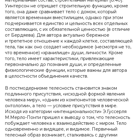
материальный состав, строительный материал [8:40].
Уинтерсон не отрицает строительную функцию, кроме
того, она даже сравнивает тело с домом, который
является временным вместилищем, однако при этом
подчеркивается единство и цельность всех отдельных
составляющих, с их обязательной ценностью (в отличие
от Бердяева). Для автора актуально бережное
и трепетное отношение к каждой клетке, составляющей
тела, так как оно создает необходимое (несмотря не то,
что временное) «хранилище» души, личности. Кроме
того, тело имеет характеристики, привлекающие
первоначально до познания души, и определенные
физиологические функции, которые важны для автора
в целостности объединения качеств.
В постмодернизме телесность становится знаком
подлинного присутствия, «исходной формой явления
человека миру», «одним из компонентов человеческой
онтологии», а тело — условие присутствия в мире.
Исходя из категории «интенциональности» Э.Гуссерля
М.Мерло-Понти пришел к выводу о том, что телесность
побуждает человека к взаимодействию с миром. Тело
одновременно и видящее, и видимое. Первичный
телесный образ возникает, сталкиваясь с другими