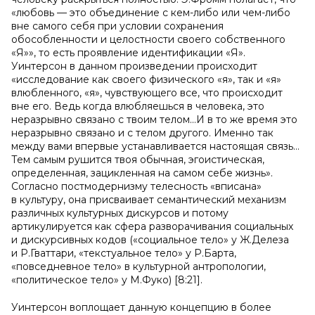
«любовь — это объединение с кем-либо или чем-либо
вне самого себя при условии сохранения
обособленности и целостности своего собственного
«Я»», то есть проявление идентификации «Я».
Уинтерсон в данном произведении происходит
«исследование как своего физического «я», так и «я»
влюбленного, «я», чувствующего все, что происходит
вне его. Ведь когда влюбляешься в человека, это
неразрывно связано с твоим телом…И в то же время это
неразрывно связано и с телом другого. Именно так
между вами впервые устанавливается настоящая связь…
Тем самым рушится твоя обычная, эгоистическая,
определенная, зацикленная на самом себе жизнь».
Согласно постмодернизму телесность «вписана»
в культуру, она присваивает семантический механизм
различных культурных дискурсов и потому
артикулируется как сфера разворачивания социальных
и дискурсивных кодов («социальное тело» у Ж.Делеза
и Р.Гваттари, «текстуальное тело» у Р.Барта,
«повседневное тело» в культурной антропологии,
«политическое тело» у М.Фуко) [8:21].
Уинтерсон воплощает данную концепцию в более