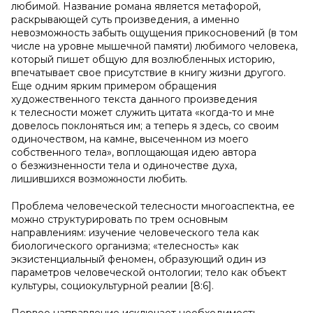
любимой. Название романа является метафорой,
раскрывающей суть произведения, а именно
невозможность забыть ощущения прикосновений (в том
числе на уровне мышечной памяти) любимого человека,
который пишет общую для возлюбленных историю,
впечатывает свое присутствие в книгу жизни другого.
Еще одним ярким примером обращения
художественного текста данного произведения
к телесности может служить цитата «когда-то и мне
довелось поклоняться им; а теперь я здесь, со своим
одиночеством, на камне, высеченном из моего
собственного тела», воплощающая идею автора
о безжизненности тела и одиночестве духа,
лишившихся возможности любить.
Проблема человеческой телесности многоаспектна, ее
можно структурировать по трем основным
направлениям: изучение человеческого тела как
биологического организма; «телесность» как
экзистенциальный феномен, образующий один из
параметров человеческой онтологии; тело как объект
культуры, социокультурной реалии [8:6].