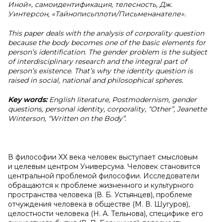
Иной», самоидентификация, телесность, Дж.
Уинтерсон
, «
Тайнопись
плоти
/
Письмена
на
теле
».
This paper deals with the analysis of corporality question
because the body becomes one of the basic elements for
person’s identification. The gender problem is the subject
of interdisciplinary research and the integral part of
person’s existence. That’s why the identity question is
raised in social, national and philosophical spheres.
Key words:
English literature, Postmodernism, gender
questions, personal identity, corporality, “Other”, Jeanette
Winterson, “Written on the Body”.
В философии XX века человек выступает смысловым
и целевым центром Универсума. Человек становится
центральной проблемой философии. Исследователи
обращаются к проблеме жизненного и культурного
пространства человека (В. Б. Устьянцев), проблеме
отчуждения человека в обществе (М. В. Шугуров),
целостности человека (Н. А. Тельнова), специфике его