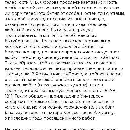
телесности С. В. Фролова прослеживает зависимость
особенностей различных уровней и соответствующих
им форм телесного бытия от особенностей той системы,
в которой происходит социализация индивида,
развитие его личностного потенциала. «Человек
любящий всем своим бытием, утверждает
принципиально иной тип, способ телесного
бытийствования. Телесное, плотское вертикально
возносится до горизонта духовного бытия, что,
безусловно, предполагает определенное «искусство»
любви, те есть духовное усилие со стороны любящих».
Таким образом, любовь рассматривается в качестве
формы телесности,
является проявлением личностного
потенциала. В.Розин в книге «Природа любви» говорит
о «выращивании» влюбленными в своей телесности
органов любви (ласка, нежные чувства), те есть
происходит реализация культурного концепта [6:178–
181]. Таким образом, произведение Уинтерсон
содержит не только описание состояния реального
живого тела, но и описание «рождения тела любви»
(анализу которого в литературе, согласно Акчурину,
в последние годы посвящено много работ).
Несмотря на то, что основная идея Уинтерсон лежит