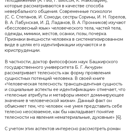
телодвижений (А. Пиз, Г. Вилсон, К. Макклафин),
которые рассматриваются в качестве способа
невербального общения. Современные психологи
(С. С. Степанов, И. Сомоди, сестры Сорины, И. Н. Горелов,
В. А. Лабунская, И. Д. Ладанов, В. А. Пронников) изучают
«бессловесный язык» человеческого тела, частей тела,
одежды, мимики, жестов, осанки, позы, почерка.
Признаки внешности человека в систематизированном
виде в целях его идентификации изучаются и в
юриспруденции.
В частности, доктор философских наук Башкирского
государственного университета Б. Г. Акчурин
рассматривает телесность как форму проявления
сущностных потенций человека. В своей книге
«Человеческая телесность: трансцендентная сущность
и социальные аспекты ее идентификации» отмечает, что
«телесные атрибуты и метафоры имеют доминирующее
значение в человеческой жизни». Данный факт он
объясняет тем, что человек «не умея представить себе
телесно неосязаемое, как бы накладывает понятие
телесности на явления нематериальные, духовные» [6].
С учетом этих аспектов интересно рассмотреть роман