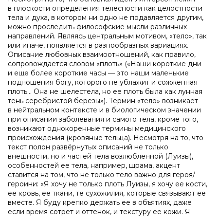
в плоскости определения телесности как целостности
тела и духа, в котором ни одно не подавляется другим,
можно проследить философские мысли различных
направлений. Являясь центральным мотивом, «тело», так
или иначе, появляется в разнообразных вариациях.
Описание любовных взаимоотношений, как правило,
сопровождается словом «плоть» («Наши короткие дни
и еще более короткие часы — это наши маленькие
подношения богу, которого не ублажит и сожженная
плоть… Она не шелестела, но ее плоть была как лунная
тень серебристой березы»). Термин «тело» возникает
в нейтральном контексте и в биологическом значении
при описании заболевания и самого тела, кроме того,
возникают однокоренные термины медицинского
происхождения (кровяные тельца). Несмотря на то, что
текст полон развёрнутых описаний не только
внешности, но и частей тела возлюбленной (Луизы),
особенностей ее тела, например, шрама, акцент
ставится на том, что не только тело важно для героя/
героини: «Я хочу не только плоть Луизы, я хочу ее кости,
ее кровь, ее ткани, те сухожилия, которые связывают ее
вместе. Я буду крепко держать ее в объятиях, даже
если время сотрет и оттенок, и текстуру ее кожи. Я