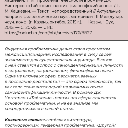
Хацкевич, Т. М. Проблема телесности в романе Дж.
Уинтерсон «Тайнопись плоти»: философский аспект / Т.
М. Хацкевич. — Текст : непосредственный // Актуальные
вопросы филологических наук : материалы III Междунар.
науч. конф. (г. Казань, октябрь 2015 г.). — Казань : Бук,
2015. — С. 20-25. — URL:
https://moluch.ru/conf/phil/archive/176/8827.
Гендерная проблематика давно стала предметом
междисциплинарных исследований в силу своей
значимости для существования индивида. В связи
с ней ставится вопрос о самоидентификации личности
в социальном, национальном, философском плане.
Одна из ключевых сфер, рассматриваемых
в последние десятилетия — это сфера телесности, так
как тело становится одной из значимых основ
самоидентификации личности. В романе Дж.
Уинтерсон «Тайнопись плоти» эта сфера становится
основой проблематики, и на ее анализе мы
сосредоточимся в нашей статье.
Ключевые слова:
английская литература,
постмодернизм, гендерная проблематика, «Другой/