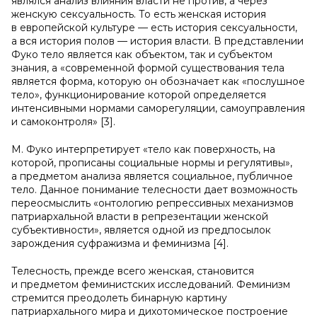
являлся анализ влияния власти не против, а через
женскую сексуальность. То есть женская история
в европейской культуре — есть история сексуальности,
а вся история полов — история власти. В представлении
Фуко тело является как объектом, так и субъектом
знания, а «современной формой существования тела
является форма, которую он обозначает как «послушное
тело», функционирование которой определяется
интенсивными нормами саморегуляции, самоуправления
и самоконтроля» [3].
М. Фуко интерпретирует «тело как поверхность, на
которой, прописаны социальные нормы и регулятивы»,
а предметом анализа является социальное, публичное
тело. Данное понимание телесности дает возможность
переосмыслить «онтологию репрессивных механизмов
патриархальной власти в репрезентации женской
субъективности», является одной из предпосылок
зарождения суфражизма и феминизма [4].
Телесность, прежде всего женская, становится
и предметом феминистских исследований. Феминизм
стремится преодолеть бинарную картину
патриархального мира и дихотомическое построение