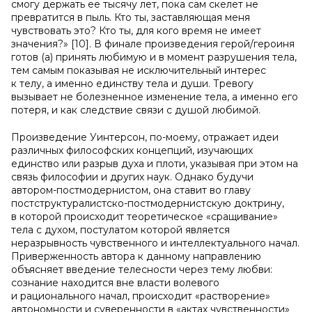
смогу держать ее тысячу лет, пока сам скелет не
превратится в пыль. Кто ты, заставляющая меня
чувствовать это? Кто ты, для кого время не имеет
значения?» [10]. В финале произведения герой/героиня
готов (а) принять любимую и в момент разрушения тела,
тем самым показывая не исключительный интерес
к телу, а именно единству тела и души. Тревогу
вызывает не болезненное изменение тела, а именно его
потеря, и как следствие связи с душой любимой.
Произведение Уинтерсон, по-моему, отражает идеи
различных философских концепций, изучающих
единство или разрыв духа и плоти, указывая при этом на
связь философии и других наук. Однако будучи
автором-постмодернистом, она ставит во главу
постструктуралистско-постмодернистскую доктрину,
в которой происходит теоретическое «сращивание»
тела с духом, постулатом которой является
неразрывность чувственного и интеллектуального начал.
Приверженность автора к данному направлению
объясняет введение телесности через тему любви:
сознание находится вне власти волевого
и рационального начал, происходит «растворение»
автономности и суверенности в «актах чувственности»