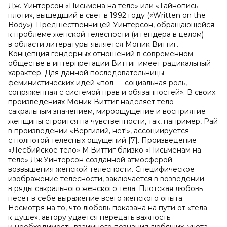
Дж. Уинтерсон «Письмена на теле» или «Тайнопись
плоти», вышедший в свет в 1992 году («Written on the
Body»). Предшественницей Уинтерсон, обращающейся
к проблеме женской телесности (и гендера в целом)
в области литературы является Моник Виттиг.
Концепция гендерных отношений в современном
обществе в интерпретации Виттиг имеет радикальный
характер. Для данной последовательницы
феминистических идей «пол — социальная роль,
сопряженная с системой прав и обязанностей». В своих
произведениях Моник Виттиг наделяет тело
сакральным значением, мироощущение и восприятие
женщины строится на чувственности, так, например, Рай
в произведении «Вергилий, нет!», ассоциируется
с полнотой телесных ощущений [7]. Произведение
«Лесбийское тело» М.Виттиг близко «Письменам на
теле» Дж.Уинтерсон созданной атмосферой
возвышения женской телесности. Специфическое
изображение телесности, заключается в возведении
в ряды сакрального женского тела. Плотская любовь
несет в себе выражение всего женского опыта.
Несмотря на то, что любовь показана на пути от «тела
к душе», автору удается передать важность