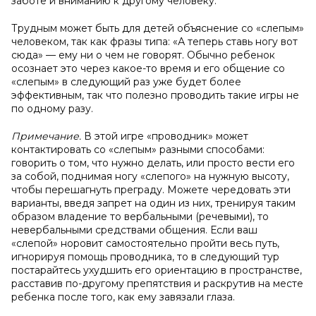
заботе и вниманию к другому человеку.
Трудным может быть для детей объяснение со «слепым»
человеком, так как фразы типа: «А теперь ставь ногу вот
сюда» — ему ни о чем не говорят. Обычно ребенок
осознает это через какое-то время и его общение со
«слепым» в следующий раз уже будет более
эффективным, так что полезно проводить такие игры не
по одному разу.
Примечание.
В этой игре «проводник» может
контактировать со «слепым» разными способами:
говорить о том, что нужно делать, или просто вести его
за собой, поднимая ногу «слепого» на нужную высоту,
чтобы перешагнуть преграду. Можете чередовать эти
варианты, введя запрет на один из них, тренируя таким
образом владение то вербальными (речевыми), то
невербальными средствами общения. Если ваш
«слепой» норовит самостоятельно пройти весь путь,
игнорируя помощь проводника, то в следующий тур
постарайтесь ухудшить его ориентацию в пространстве,
расставив по-другому препятствия и раскрутив на месте
ребенка после того, как ему завязали глаза.