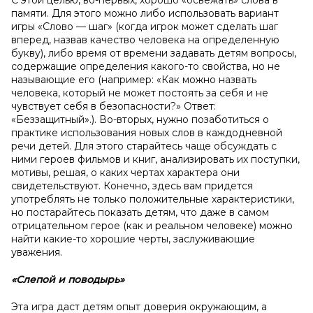
С этой целью, во-первых, хорошо «освежать» слова в
памяти. Для этого можно либо использовать вариант
игры «Слово — шаг» (когда игрок может сделать шаг
вперед, назвав качество человека на определенную
букву), либо время от времени задавать детям вопросы,
содержащие определения какого-то свойства, но не
называющие его (например: «Как можно назвать
человека, который не может постоять за себя и не
чувствует себя в безопасности?» Ответ:
«Беззащитный».). Во-вторых, нужно позаботиться о
практике использования новых слов в каждодневной
речи детей. Для этого старайтесь чаще обсуждать с
ними героев фильмов и книг, анализировать их поступки,
мотивы, решая, о каких чертах характера они
свидетельствуют. Конечно, здесь вам придется
употреблять не только положительные характеристики,
но постарайтесь показать детям, что даже в самом
отрицательном герое (как и реальном человеке) можно
найти какие-то хорошие черты, заслуживающие
уважения.
«Слепой и
поводырь»
Эта игра даст детям опыт доверия окружающим, а