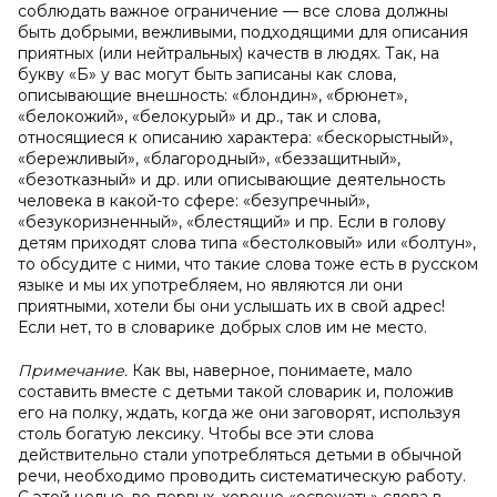
соблюдать важное ограничение — все слова должны
быть добрыми, вежливыми, подходящими для описания
приятных (или нейтральных) качеств в людях. Так, на
букву «Б» у вас могут быть записаны как слова,
описывающие внешность: «блондин», «брюнет»,
«белокожий», «белокурый» и др., так и слова,
относящиеся к описанию характера: «бескорыстный»,
«бережливый», «благородный», «беззащитный»,
«безотказный» и др. или описывающие деятельность
человека в какой-то сфере: «безупречный»,
«безукоризненный», «блестящий» и пр. Если в голову
детям приходят слова типа «бестолковый» или «болтун»,
то обсудите с ними, что такие слова тоже есть в русском
языке и мы их употребляем, но являются ли они
приятными, хотели бы они услышать их в свой адрес!
Если нет, то в словарике добрых слов им не место.
Примечание.
Как вы, наверное, понимаете, мало
составить вместе с детьми такой словарик и, положив
его на полку, ждать, когда же они заговорят, используя
столь богатую лексику. Чтобы все эти слова
действительно стали употребляться детьми в обычной
речи, необходимо проводить систематическую работу.