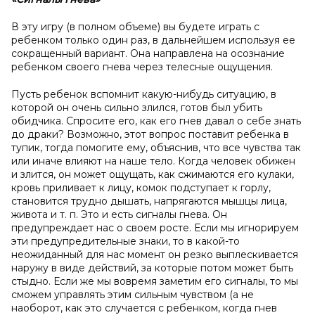
В эту игру (в полном объеме) вы будете играть с
ребенком только один раз, в дальнейшем используя ее
сокращенный вариант. Она направлена на осознание
ребенком своего гнева через телесные ощущения.
Пусть ребенок вспомнит какую-нибудь ситуацию, в
которой он очень сильно злился, готов был убить
обидчика. Спросите его, как его гнев давал о себе знать
до драки? Возможно, этот вопрос поставит ребенка в
тупик, тогда помогите ему, объяснив, что все чувства так
или иначе влияют на наше тело. Когда человек обижен
и злится, он может ощущать, как сжимаются его кулаки,
кровь приливает к лицу, комок подступает к горлу,
становится трудно дышать, напрягаются мышцы лица,
живота и т. п. Это и есть сигналы гнева. Он
предупреждает нас о своем росте. Если мы игнорируем
эти предупредительные знаки, то в какой-то
неожиданный для нас момент он резко выплескивается
наружу в виде действий, за которые потом может быть
стыдно. Если же мы вовремя заметим его сигналы, то мы
сможем управлять этим сильным чувством (а не
наоборот, как это случается с ребенком, когда гнев