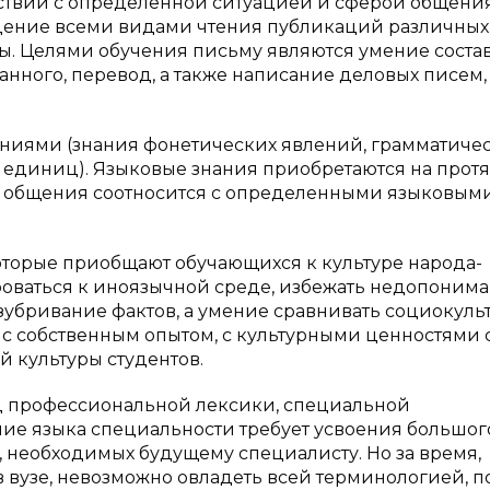
тствии с определенной ситуацией и сферой общения
адение всеми видами чтения публикаций различных
ры. Целями обучения письму являются умение соста
нного, перевод, а также написание деловых писем,
ниями (знания фонетических явлений, грамматиче
х единиц). Языковые знания приобретаются на про
ция общения соотносится с определенными языковым
оторые приобщают обучающихся к культуре народа-
роваться к иноязычной среде, избежать недопонима
азубривание фактов, а умение сравнивать социокул
, с собственным опытом, с культурными ценностями 
й культуры студентов.
 профессиональной лексики, специальной
ние языка специальности требует усвоения большог
 необходимых будущему специалисту. Но за время,
в вузе, невозможно овладеть всей терминологией, п