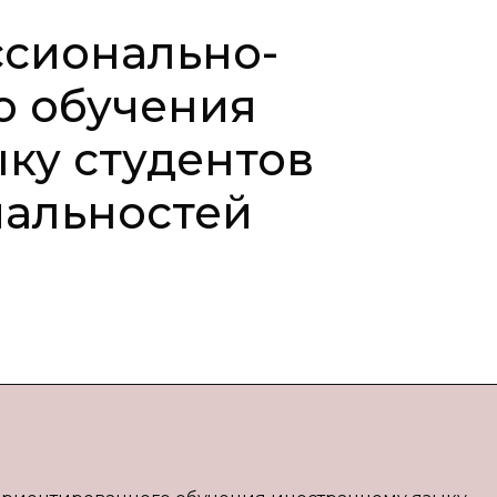
сионально-
о обучения
ку студентов
иальностей