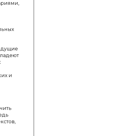
ариями,
льных
ведущие
владеют
х
ких и
чить
едь
кстов,