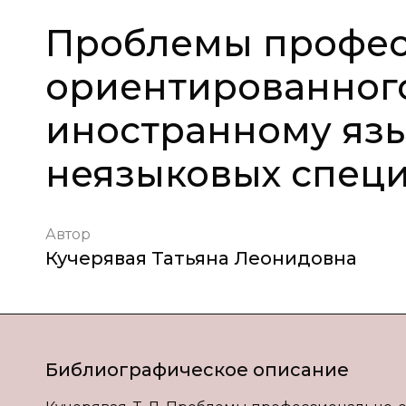
Проблемы профес
ориентированног
иностранному язы
неязыковых спец
Автор
Кучерявая Татьяна Леонидовна
Библиографическое описание