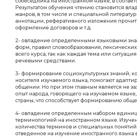
собеседника на иностранном языке, в соотве
Результатом обучения чтению становится вл
жанров, в том числе и специальной литерату
аннотации, реферативного изложения прочита
оформление договоров и т.д.
2- овладение определенными языковыми зна
форм, правил словообразования, лексически
всего курса, так как каждая тема или ситуа
речевыми средствами.
3- формирование социокультурных знаний, к
носителя изучаемого языка, помогают адапти
общении. Но при этом главным является не з
опыт народа, говорящего на изучаемом языке
страны, что способствует формированию обще
4- овладение определенным набором единиц
терминологией на иностранном языке. Изуче
количества терминов и специальных понятий,
отведенное на изучение иностранного языка 