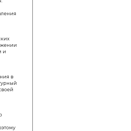
.
вления
ских
тяжении
и и
ния в
ьтурный
своей
о
оэтому