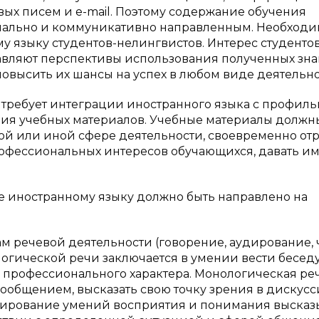
вых писем и
e
-
mail
. Поэтому содержание обучения
нально и коммуникативно направленным. Необход
у языку студентов-нелингвистов. Интерес студентов
тавляют перспективы использования полученных зна
повысить их шансы на успех в любом виде деятельно
требует интеграции иностранного языка с профил
ия учебных материалов. Учебные материалы должн
ой или иной сфере деятельности, своевременно от
рофессиональных интересов обучающихся, давать и
 иностранному языку должно быть направлено на
м речевой деятельности (говорение, аудирование, 
огической речи заключается в умении вести беседу
профессионального характера. Монологическая ре
ообщением, высказать свою точку зрения в дискусс
мирование умений восприятия и понимания выска