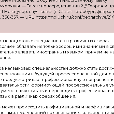
-ориентированного обучения иностранному языку
Кучерявая. — Текст : непосредственный // Теория и п
 Междунар. науч. конф. (г. Санкт-Петербург, феврал
. 336-337. — URL: https://moluch.ru/conf/ped/archive/21/
в к подготовке специалистов в различных сферах
должен обладать не только хорошими знаниями в с
зательно владеть иностранным языком, причем не н
овне.
ов неязыковых специальностей должно стать дости
 использования в будущей профессиональной деятел
 предусматривает профессиональную направленно
и деятельности, формирующей профессиональные у
 уметь только читать и переводить профессиональ
 язык в различных сферах общения.
 может происходить в официальной и неофициаль
ллегами, выступлений на совещаниях, конференциях