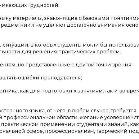
никающих трудностей:
 языку материалы, знакомящие с базовыми понятиям
-предметники не уделяют достаточно внимания осн
ь ситуации, в которых студенты могли бы использова
льности для решения практических проблем;
дентам, но представленные с другой точки зрения;
правлять ошибки преподавателя;
ника, как для подготовки к занятиям, так и во вре
транного языка, от него, в любом случае, требуется
 профессиональной области, желание усовершенст
 практическом применении студентами знаний, как
сиональной сфере, профессионализм, творческий под