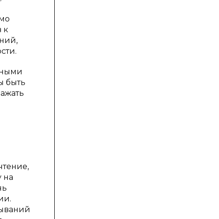
имо
 к
ний,
сти.
ьными
ы быть
ражать
м
чтение,
 на
чь
ии.
зываний