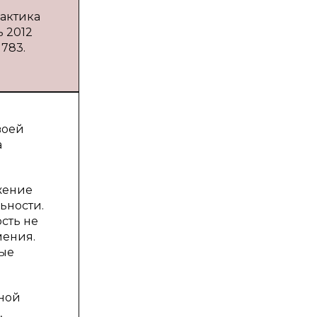
рактика
ь 2012
1783.
воей
а
жение
ьности.
сть не
мения.
ные
ной
,