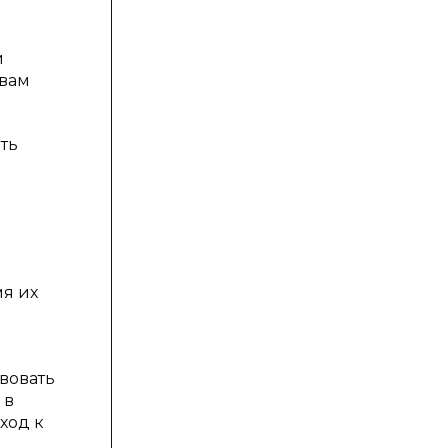
и
овам
ть
мя их
вовать
 в
ход к