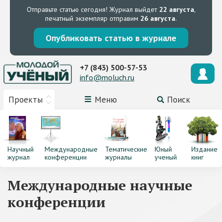
Отправьте статью сегодня!
Журнал выйдет
22 августа
,
печатный экземпляр отправим
26 августа
.
Опубликовать статью в журнале
+7 (843) 500-57-53
info@moluch.ru
Проекты
Меню
Поиск
Научный
Международные
Тематические
Юный
Издание
журнал
конференции
журналы
ученый
книг
Международные научные
конференции