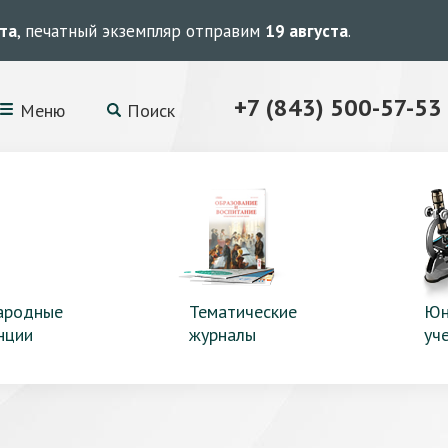
ста
, печатный экземпляр отправим
19 августа
.
+7 (843) 500-57-53
Меню
Поиск
ародные
Тематические
Юн
нции
журналы
уч