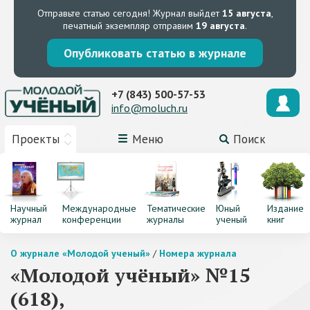
Отправьте статью сегодня!
Журнал выйдет
15 августа
,
печатный экземпляр отправим
19 августа
.
Опубликовать статью в журнале
+7 (843) 500-57-53
info@moluch.ru
Проекты
Меню
Поиск
Научный
Международные
Тематические
Юный
Издание
журнал
конференции
журналы
ученый
книг
О журнале «Молодой ученый»
/
Номера журнала
«Молодой учёный» №15
(618),