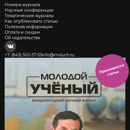
Номера журнала
Научные конференции
Тематические журналы
Как опубликовать статью
Полезная информация
Оплата и скидки
Об издательстве
+7 (843) 500-57-53
info@moluch.ru
и
н
и
м
а
ют
с
я
ст
ать
П
р
и