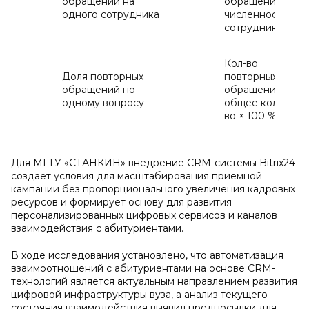
обращений на
обращений /
одного сотрудника
численность
сотрудников
Кол-во
Доля повторных
повторных
обращений по
обращений /
одному вопросу
общее кол-
во × 100 %
Для МГТУ «СТАНКИН» внедрение CRM-системы Bitrix24
создает условия для масштабирования приемной
кампании без пропорционального увеличения кадровых
ресурсов и формирует основу для развития
персонализированных цифровых сервисов и каналов
взаимодействия с абитуриентами.
В ходе исследования установлено, что автоматизация
взаимоотношений с абитуриентами на основе CRM-
технологий является актуальным направлением развития
цифровой инфраструктуры вуза, а анализ текущего
состояния взаимодействия выявил предпосылки для