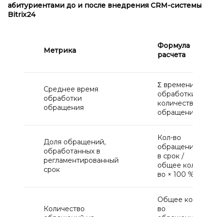
абитуриентами до и
после внедрения CRM-системы
Bitrix24
Формула
Метрика
расчета
Σ времени
Среднее время
обработки /
обработки
количество
обращения
обращений
Кол-во
Доля обращений,
обращений
обработанных в
в срок /
регламентированный
общее кол-
срок
во × 100 %
Общее кол-
Количество
во