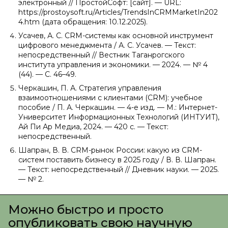
электронный // ПростойСофт: [сайт]. — URL:
https://prostoysoft.ru/Articles/TrendsInCRMMarketIn202
4.htm (дата обращения: 10.12.2025).
Усачев, А. С. CRM-системы как основной инструмент
цифрового менеджмента / А. С. Усачев. — Текст:
непосредственный // Вестник Таганрогского
института управления и экономики. — 2024. — № 4
(44). — С. 46–49.
Черкашин, П. А. Стратегия управления
взаимоотношениями с клиентами (CRM): учебное
пособие / П. А. Черкашин. — 4-е изд. — М.: Интернет-
Университет Информационных Технологий (ИНТУИТ),
Ай Пи Ар Медиа, 2024. — 420 с. — Текст:
непосредственный.
Шапран, В. В. CRM-рынок России: какую из CRM-
систем поставить бизнесу в 2025 году / В. В. Шапран.
— Текст: непосредственный // Дневник науки. — 2025.
— № 2.
Можно быстро и просто
опубликовать свою научную