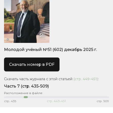
Молодой учёный №51 (602) декабрь 2025 г.
Скачать номер в PDF
Скачать часть журнала с этой статьей
(стр.
449-451
)
:
Часть 7
(стр. 435-509)
Расположение в файле:
стр.
435
стр.
449-451
стр.
509