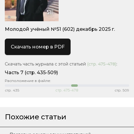
Молодой учёный №51 (602) декабрь 2025 г.
Скачать номер в PDF
Скачать часть журнала с этой статьей
(стр.
475-478
)
:
Часть 7
(стр. 435-509)
Расположение в файле:
стр.
435
стр.
475-478
стр.
509
Похожие статьи