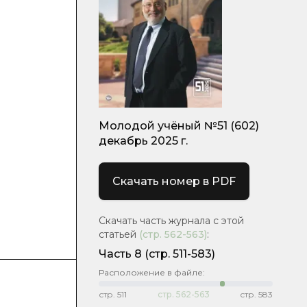
Молодой учёный №51 (602)
декабрь 2025 г.
Скачать номер в PDF
Скачать часть журнала с этой
статьей
(стр.
562-563
)
:
Часть 8
(стр. 511-583)
Расположение в файле:
стр.
511
стр.
562-563
стр.
583