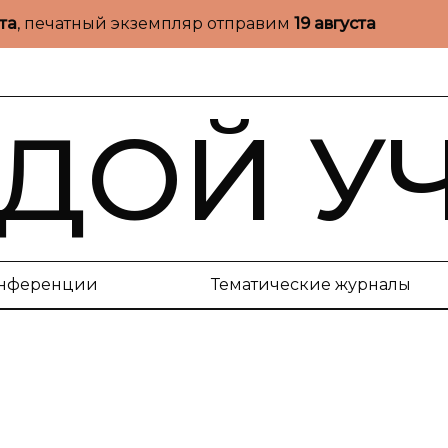
ста
, печатный экземпляр отправим
19 августа
ДОЙ У
нференции
Тематические журналы