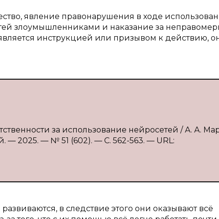
ество, явление правонарушения в ходе использова
етей злоумышленниками и наказание за неправомер
 является инструкцией или призывом к действию, о
тственности за использование нейросетей / А. А. Ма
— 2025. — № 51 (602). — С. 562-563. — URL:
развиваются, в следствие этого они оказывают всё