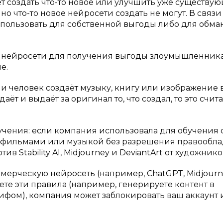
ожет создать что-то новое или улучшить уже существу
но что-то новое нейросети создать не могут. В связи
спользовать для собственной выгоды либо для обма
ь нейросети для получения выгоды злоумышленник
е.
и человек создаёт музыку, книгу или изображение 
т и выдаёт за оригинал то, что создал, то это счит
учения: если компания использовала для обучения 
, фильмами или музыкой без разрешения правообла
в Stability AI, Midjourney и DeviantArt от художнико
ерческую нейросеть (например, ChatGPT, Midjourne
ете эти правила (например, генерируете контент в
рифом), компания может заблокировать ваш аккаунт 