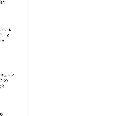
ная
ять на
]. По
ло
 случаи
fake-
ой
у,