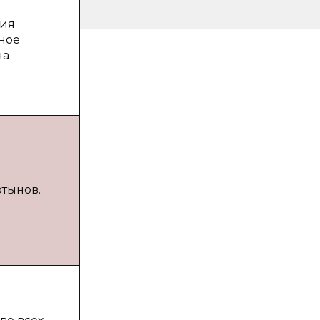
ния
ное
на
ртынов.