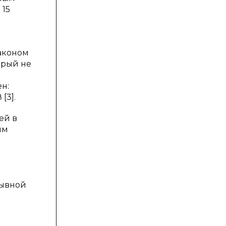
 15
законом
орый не
н:
[3].
ей в
ым
рывной