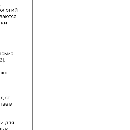
,
нологий
ываются
нки
исьма
].
ают
д ст.
тва в
ти для
нным