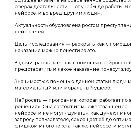
большее влияние на современное общество из-з
сферах деятельности — от учёбы до работы. В
нейросети во вред другим людям.
Актуальность обусловлена ростом преступле
нейросетей.
Цель исследования — раскрыть как с помощь
наказание можно понести за это.
Задачи: рассказать, как с помощью нейросет
предотвратить и какое наказание понесут з
Значимость: с помощью данной статьи люди мог
материальный или моральный ущерб.
Нейросеть — программа, которая работает по 
решения››. Она состоит из множества ‹‹нейрон
нейросети не могут ‹‹думать››, как думают м
запросу пользователя, сокращает её до оптима
слишком много текста. Так же нейросети могут