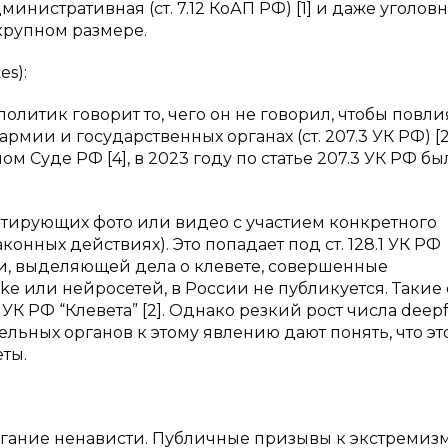
инистративная (ст. 7.12 КоАП РФ) [1] и даже уголов
в крупном размере.
s):
литик говорит то, чего он не говорил, чтобы повли
ии и государственных органах (ст. 207.3 УК РФ) [2
 Суде РФ [4], в 2023 году по статье 207.3 УК РФ бы
тирующих фото или видео с участием конкретного
конных действиях). Это попадает под ст. 128.1 УК РФ
ки, выделяющей дела о клевете, совершенные
e или нейросетей, в России не публикуется. Такие
 УК РФ “Клевета” [2]. Однако резкий рост числа deep
льных органов к этому явлению дают понять, что эт
ты.
гание ненависти. Публичные призывы к экстремизм