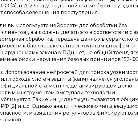
Ф [4], в 2023 году по данной статье были осуждены
 от способа совершения преступления.
ли вы используете нейросеть для обработки баз
клиентов), вы должны делать это в соответствии с 
вомерная обработка, передача данных в сервис, кот
ривести к блокировке сайта и крупным штрафам от
-нарушениям» закона о ПДн нет, но общий тренд ясе
емные риски нарушения базовых принципов 152-ФЗ 
. Использование нейросетей для поиска уязвимост
ли обхода систем защиты (капч) является уголовн
мой официальной статистики, детализирующей долю
ючевым инструментом выступали технологии
 публикуется. Такие инциденты учитываются в общих
К РФ [2] и др. Однако аналитические отчеты ведущих
пасности, и заявления регуляторов фиксируют вз
енников.