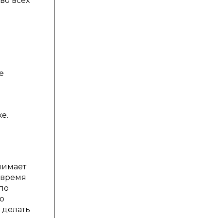
во всех
е
е.
и
нимает
е время
по
о
 делать