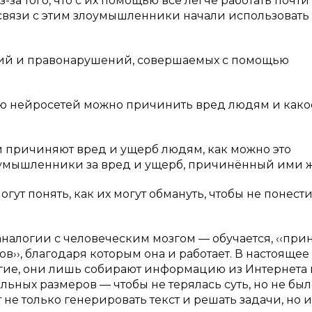
а того, что с их помощью всё легче работать почти 
 связи с этим злоумышленники начали использовать
ний и правонарушений, совершаемых с помощью
ю нейросетей можно причинить вред людям и како
ей причиняют вред и ущерб людям, как можно это
лоумышленники за вред и ущерб, причинённый ими ж
ут понять, как их могут обмануть, чтобы не понест
аналогии с человеческим мозгом — обучается, ‹‹при
ов››, благодаря которым она и работает. В настояще
ногие, они лишь собирают информацию из Интернета 
льных размеров — чтобы не терялась суть, но не был
 не только генерировать текст и решать задачи, но и