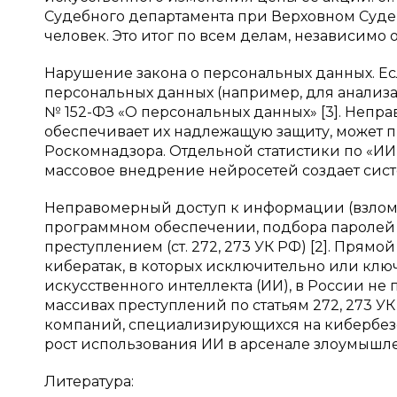
Судебного департамента при Верховном Суде Р
человек. Это итог по всем делам, независимо
Нарушение закона о персональных данных. Ес
персональных данных (например, для анализа 
№ 152-ФЗ «О персональных данных» [3]. Непра
обеспечивает их надлежащую защиту, может п
Роскомнадзора. Отдельной статистики по «ИИ
массовое внедрение нейросетей создает сист
Неправомерный доступ к информации (взлом)
программном обеспечении, подбора паролей и
преступлением (ст. 272, 273 УК РФ) [2]. Пря
кибератак, в которых исключительно или кл
искусственного интеллекта (ИИ), в России не
массивах преступлений по статьям 272, 273 У
компаний, специализирующихся на кибербезо
рост использования ИИ в арсенале злоумышл
Литература: