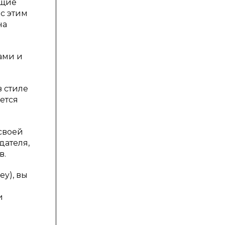
ющие
 с этим
на
ами и
в стиле
ается
своей
дателя,
в.
y), вы
и