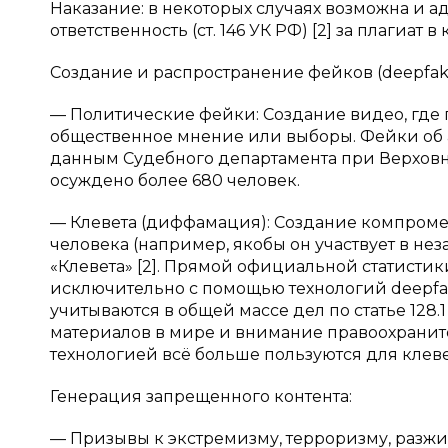
Наказание: в некоторых случаях возможна и адм
ответственность (ст. 146 УК РФ) [2] за плагиат 
Создание и распространение фейков (deepfake
— Политические фейки: Создание видео, где по
общественное мнение или выборы. Фейки об арм
данным Судебного департамента при Верховном
осуждено более 680 человек.
— Клевета (диффамация): Создание компроме
человека (например, якобы он участвует в неза
«Клевета» [2]. Прямой официальной статисти
исключительно с помощью технологий deepfak
учитываются в общей массе дел по статье 128.1
материалов в мире и внимание правоохраните
технологией всё больше пользуются для клеве
Генерация запрещенного контента:
— Призывы к экстремизму, терроризму, разжи