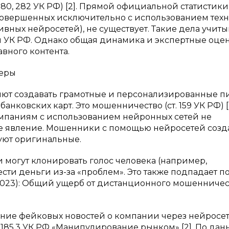
280, 282 УК РФ) [2]. Прямой официальной статистики
совершенных исключительно с использованием тех
ивных нейросетей), не существует. Такие дела учит
м УК РФ. Однако общая динамика и экспертные оце
вного контента.
феры
ют создавать грамотные и персонализированные п
нковских карт. Это мошенничество (ст. 159 УК РФ) [2
паниям с использованием нейронных сетей не
ное явление. Мошенники с помощью нейросетей созд
уют оригинальные.
и могут клонировать голос человека (например,
ти деньги из-за «проблем». Это также подпадает по
 (2023): Общий ущерб от дистанционного мошенничес
ние фейковых новостей о компании через нейросе
 185.3 УК РФ «Манипулирование рынком» [2]. По да