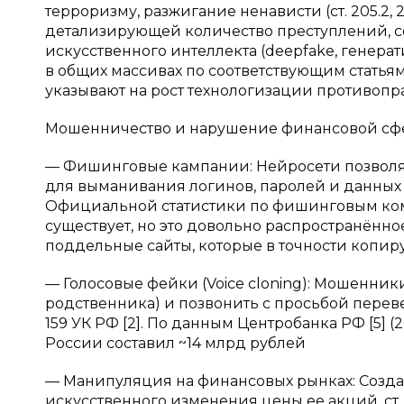
терроризму, разжигание ненависти (ст. 205.2, 
детализирующей количество преступлений, 
искусственного интеллекта (deepfake, генерат
в общих массивах по соответствующим статья
указывают на рост технологизации противопра
Мошенничество и нарушение финансовой с
— Фишинговые кампании: Нейросети позволя
для выманивания логинов, паролей и данных ба
Официальной статистики по фишинговым ком
существует, но это довольно распространён
поддельные сайты, которые в точности копир
— Голосовые фейки (Voice cloning): Мошенник
родственника) и позвонить с просьбой перевес
159 УК РФ [2]. По данным Центробанка РФ [5]
России составил ~14 млрд рублей
— Манипуляция на финансовых рынках: Созда
искусственного изменения цены ее акций. ст.