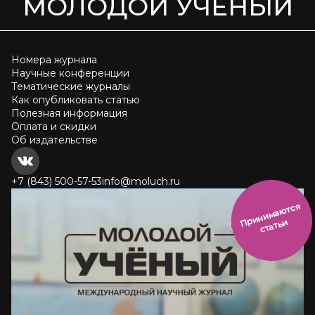
МОЛОДОЙ УЧЁНЫЙ
Номера журнала
Научные конференции
Тематические журналы
Как опубликовать статью
Полезная информация
Оплата и скидки
Об издательстве
+7 (843) 500-57-53
info@moluch.ru
и
н
и
м
а
ют
с
я
ст
ать
П
р
и