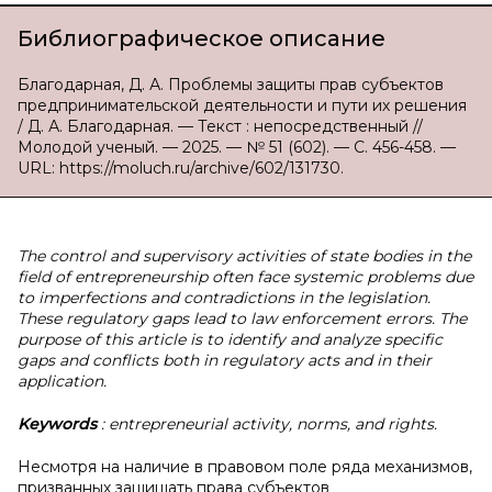
Библиографическое описание
Благодарная, Д. А. Проблемы защиты прав субъектов
предпринимательской деятельности и пути их решения
/ Д. А. Благодарная. — Текст : непосредственный //
Молодой ученый. — 2025. — № 51 (602). — С. 456-458. —
URL: https://moluch.ru/archive/602/131730.
The control and supervisory activities of state bodies in the
field of entrepreneurship often face systemic problems due
to imperfections and contradictions in the legislation.
These regulatory gaps lead to law enforcement errors. The
purpose of this article is to identify and analyze specific
gaps and conflicts both in regulatory acts and in their
application.
Keywords
: entrepreneurial activity, norms, and rights.
Несмотря на наличие в правовом поле ряда механизмов,
призванных защищать права субъектов