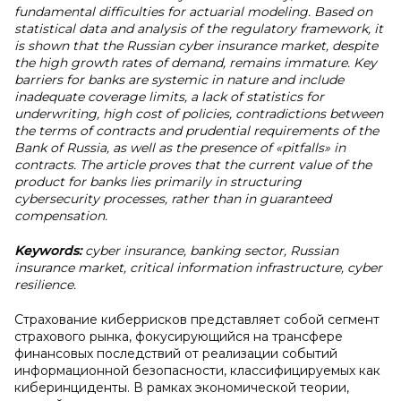
fundamental difficulties for actuarial modeling. Based on
statistical data and analysis of the regulatory framework, it
is shown that the Russian cyber insurance market, despite
the high growth rates of demand, remains immature. Key
barriers for banks are systemic in nature and include
inadequate coverage limits, a lack of statistics for
underwriting, high cost of policies, contradictions between
the terms of contracts and prudential requirements of the
Bank of Russia, as well as the presence of «pitfalls» in
contracts. The article proves that the current value of the
product for banks lies primarily in structuring
cybersecurity processes, rather than in guaranteed
compensation.
Keywords:
cyber insurance, banking sector, Russian
insurance market, critical information infrastructure, cyber
resilience.
Страхование киберрисков представляет собой сегмент
страхового рынка, фокусирующийся на трансфере
финансовых последствий от реализации событий
информационной безопасности, классифицируемых как
киберинциденты. В рамках экономической теории,