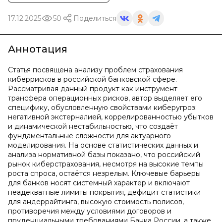
17.12.2025
50
Поделиться
Аннотация
Статья посвящена анализу проблем страхования
киберрисков в российской банковской сфере.
Рассматривая данный продукт как инструмент
трансфера операционных рисков, автор выделяет его
специфику, обусловленную свойствами киберугроз:
негативной экстерналией, коррелированностью убытков
и динамической нестабильностью, что создаёт
фундаментальные сложности для актуарного
моделирования. На основе статистических данных и
анализа нормативной базы показано, что российский
рынок киберстрахования, несмотря на высокие темпы
роста спроса, остаётся незрелым. Ключевые барьеры
для банков носят системный характер и включают
неадекватные лимиты покрытия, дефицит статистики
для андеррайтинга, высокую стоимость полисов,
противоречия между условиями договоров и
пруденциальными требованиями Банка России, а также