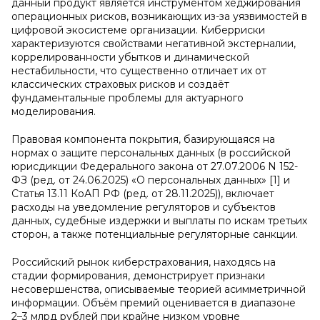
данный продукт является инструментом хеджирования
операционных рисков, возникающих из-за уязвимостей в
цифровой экосистеме организации. Киберриски
характеризуются свойствами негативной экстерналии,
коррелированности убытков и динамической
нестабильности, что существенно отличает их от
классических страховых рисков и создаёт
фундаментальные проблемы для актуарного
моделирования.
Правовая компонента покрытия, базирующаяся на
нормах о защите персональных данных (в российской
юрисдикции Федерального закона от 27.07.2006 N 152-
ФЗ (ред. от 24.06.2025) «О персональных данных» [1] и
Статья 13.11 КоАП РФ (ред. от 28.11.2025)), включает
расходы на уведомление регуляторов и субъектов
данных, судебные издержки и выплаты по искам третьих
сторон, а также потенциальные регуляторные санкции.
Российский рынок киберстрахования, находясь на
стадии формирования, демонстрирует признаки
несовершенства, описываемые теорией асимметричной
информации. Объём премий оценивается в диапазоне
2–3 млрд рублей при крайне низком уровне