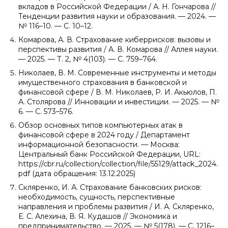
вкладов в Российской Федерации / А. Н. Гончарова //
Тенденции развития науки и образования. — 2024. —
№ 116–10. — С. 10–12.
Комарова, А. В. Страхование киберрисков: вызовы и
перспективы развития / А. В. Комарова // Аллея науки.
— 2025. — Т. 2, № 4(103). — С. 759–764.
Николаев, В. М. Современные инструменты и методы
имущественного страхования в банковской и
финансовой сфере / В. М. Николаев, Р. И. Акьюлов, П.
А. Столярова // Инновации и инвестиции. — 2025. — №
6. — С. 573–576.
Обзор основных типов компьютерных атак в
финансовой сфере в 2024 году / Департамент
информационной безопасности. — Москва:
Центральный банк Российской Федерации, URL:
https://cbr.ru/collection/collection/file/55129/attack_2024.
pdf (дата обращения: 13.12.2025)
Скляренко, И. А. Страхование банковских рисков:
необходимость, сущность, перспективные
направления и проблемы развития / И. А. Скляренко,
Е. С. Алехина, В. Я. Кудашов // Экономика и
предпринимательство. — 2025. — № 5(178). — С. 1216–