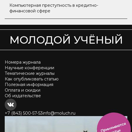
Компьютерная преступность в кредитно-
финансовой сфере
МОЛОДОЙ УЧЁНЫЙ
Номера журнала
Научные конференции
Тематические журналы
Как опубликовать статью
Полезная информация
Оплата и скидки
Об издательстве
+7 (843) 500-57-53
info@moluch.ru
и
н
и
м
а
ют
с
я
ст
ать
П
р
и