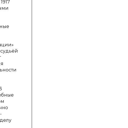
1917
ными
нные
рации»
 судьёй
т
ля
льности
3
дебные
ом
чно
-
 делу