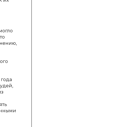
к их
я
могло
то
мнению,
ого
 года
удей,
из
ять
анными