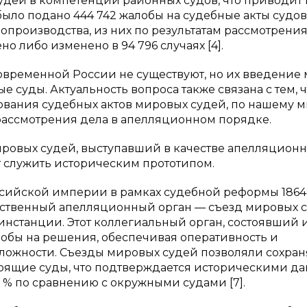
дей в компетенции районных судов, что приводит 
 было подано 444 742 жалобы на судебные акты судов
опроизводства, из них по результатам рассмотрени
 либо изменено в 94 796 случаях [4].
временной России не существуют, но их введение 
 суды. Актуальность вопроса также связана с тем, ч
вания судебных актов мировых судей, по нашему 
рассмотрения дела в апелляционном порядке.
ровых судей, выступавший в качестве апелляционн
т служить историческим прототипом.
сийской империи в рамках судебной реформы 1864
обственный апелляционный орган — съезд мировых с
инстанции. Этот коллегиальный орган, состоявший 
обы на решения, обеспечивая оперативность и
ожности. Съезды мировых судей позволяли сохран
тоящие суды, что подтверждается историческими д
 % по сравнению с окружными судами [7].