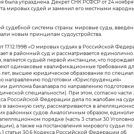
 была упразднена. Декрет СНК РСФСР от 24 ноября 
тута мировых судей и заменил его местными народ
ей судебной системы страны: мировые суды, введё
овали новым принципам судоустройства.
т 17.12.1998 «О мировых судьях в Российской Феде
ает в районный суд и рассматривается единолично
я, является судьёй первой инстанции, что порождае
меют одинаковые квалификационные требования д
25 лет, высшее юридическое образование по специа
по направлению подготовки «Юриспруденция»
чии диплома бакалавра по направлению подготовки
ческой специальности). При этом, согласно части 
екса Российской Федерации дела по жалобам на су
 в законную силу, рассматриваются в апелляционн
их районных судов. Аналогичным образом, единоли
апелляционном порядке (часть 3 статьи 30 Уголовно
ии), а также на постановления мирового судьи по
1 статьи 30.6 Кодекса Российской Федерации об