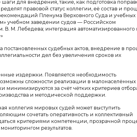
шаги для внедрения, такие, как подготовка поправ
ределят правовой статус коллегии, её состав и про
 рекомендаций Пленума Верховного Суда и учебных
ом» учебном заведении судов — Российском
. В. М. Лебедева; интеграция автоматизированного
е»
 постановленных судебных актов, внедрение в про
ллегиальности дел без увеличения сроков их
ённые издержки. Появляется необходимость
возможны сложности реализации в малонаселённых
и минимизируются за счёт чётких критериев отбора
роизводства и методической поддержки.
нная коллегия мировых судей может выступить
оляющим сочетать оперативность и коллективный
ждаться критериями компетенции, прозрачной про
 мониторингом результатов.