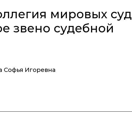
оллегия мировых су
ое звено судебной
а Софья Игоревна