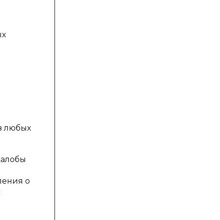
ых
в любых
жалобы
ления о
с