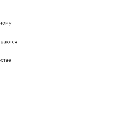
дному
б
иваются
естве