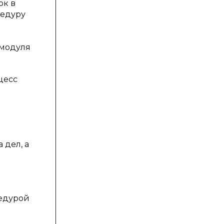
ок в
цедуру
 модуля
цесс
 дел, а
цедурой