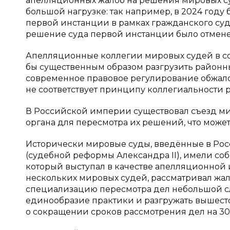
апелляционных жалоб на решения мировых су
большой нагрузке: так например, в 2024 году
первой инстанции в рамках гражданского суд
решение суда первой инстанции было отменено
Апелляционные коллегии мировых судей в со
бы существенным образом разгрузить районные
современное правовое регулирование обжало
не соответствует принципу коллегиальности 
В Российской империи существовал съезд ми
органа для пересмотра их решений, что може
Исторически мировые суды, введённые в Рос
(судебной реформы Александра II), имели с
который выступал в качестве апелляционной 
нескольких мировых судей, рассматривал жал
специализацию пересмотра дел небольшой сл
единообразие практики и разгружать вышес
о сокращении сроков рассмотрения дел на 30