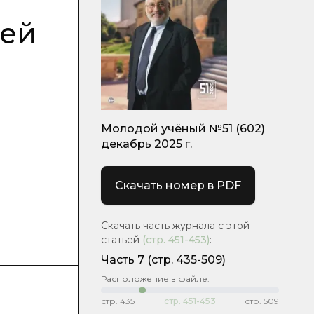
дей
Молодой учёный №51 (602)
декабрь 2025 г.
Скачать номер в PDF
Скачать часть журнала с этой
статьей
(стр.
451-453
)
:
Часть 7
(стр. 435-509)
Расположение в файле:
стр.
435
стр.
451-453
стр.
509