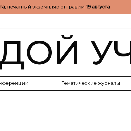
ста
, печатный экземпляр отправим
19 августа
ДОЙ У
нференции
Тематические журналы