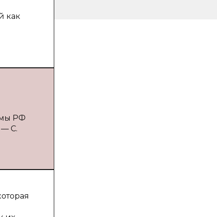
й как
емы РФ
 — С.
которая