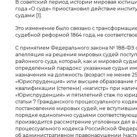
В советский период истории мировая юстиция
года «О суде» приостановил действие инсти
судами [1].
Это изменение было связано с трансформаци
судебной реформой 1864 года, не соответств
С принятием Федерального закона № 188-ФЗ о
апелляция на решения мировых судей поступ
районного суда, который, как и мировой судь
определённый парадокс: указанные судьи и
назначения на должность (возраст не менее 
«Юриспруденция» или высшее образование 
квалификации (степени) «магистр» при нали
«Юриспруденция» и пятилетний стаж по юриди
статьи 7 Гражданского процессуального код
постановления мировых судей, не вступившие
порядке единолично судьями соответствующ
производится рассмотрение уголовных дел в 
процессуального кодекса Российской Федерац
об административном правонарушении (часть 