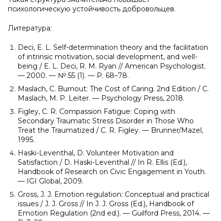
психологическую устойчивость добровольцев.
Литература:
Deci, E. L. Self-determination theory and the facilitation
of intrinsic motivation, social development, and well-
being / E. L. Deci, R. M. Ryan // American Psychologist.
— 2000. — № 55 (1). — P. 68–78.
Maslach, C. Burnout: The Cost of Caring. 2nd Edition / C.
Maslach, M. P. Leiter. — Psychology Press, 2018.
Figley, C. R. Compassion Fatigue: Coping with
Secondary Traumatic Stress Disorder in Those Who
Treat the Traumatized / C. R. Figley. — Brunner/Mazel,
1995.
Haski-Leventhal, D. Volunteer Motivation and
Satisfaction / D. Haski-Leventhal // In R. Ellis (Ed.),
Handbook of Research on Civic Engagement in Youth.
— IGI Global, 2009.
Gross, J. J. Emotion regulation: Conceptual and practical
issues / J. J. Gross // In J. J. Gross (Ed.), Handbook of
Emotion Regulation (2nd ed.). — Guilford Press, 2014. —