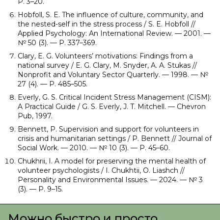
P. 3–20.
Hobfoll, S. E. The influence of culture, community, and
the nested-self in the stress process / S. E. Hobfoll //
Applied Psychology: An International Review. — 2001. —
№ 50 (3). — P. 337–369.
Clary, E. G. Volunteers’ motivations: Findings from a
national survey / E. G. Clary, M. Snyder, A. A. Stukas //
Nonprofit and Voluntary Sector Quarterly. — 1998. — №
27 (4). — P. 485–505.
Everly, G. S. Critical Incident Stress Management (CISM):
A Practical Guide / G. S. Everly, J. T. Mitchell. — Chevron
Pub, 1997.
Bennett, P. Supervision and support for volunteers in
crisis and humanitarian settings / P. Bennett // Journal of
Social Work. — 2010. — № 10 (3). — P. 45–60.
Chukhrii, I. A model for preserving the mental health of
volunteer psychologists / I. Chukhtii, O. Liashch //
Personality and Environmental Issues. — 2024. — № 3
(3). — P. 9–15.
Можно быстро и просто