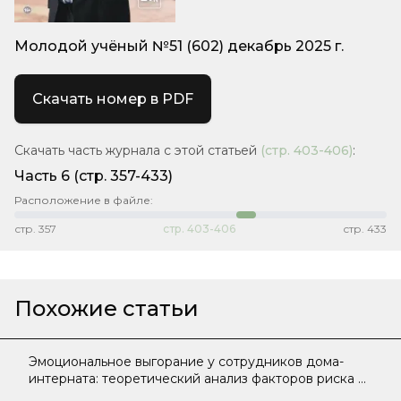
Молодой учёный №51 (602) декабрь 2025 г.
Скачать номер в PDF
Скачать часть журнала с этой статьей
(стр.
403-406
)
:
Часть 6
(стр. 357-433)
Расположение в файле:
стр.
357
стр.
403-406
стр.
433
Похожие статьи
Эмоциональное выгорание у сотрудников дома-
интерната: теоретический анализ факторов риска и
механизмов формирования