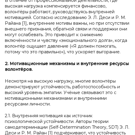
В отличие от профессиональной деятельности, где
высокая нагрузка компенсируется финансово,
волонтёры работают, руководствуясь внутренней
мотивацией. Согласно исследованию Э. Л. Деси и Р. М.
Райана [1], внутренние мотивы важны, но при отсутствии
внешнего признания, обратной связи и поддержки они
могут ослабевать. Это приводит к снижению
включённости и чувству «эмоционального долга», когда
волонтёр ощущает давление («Я должен помогать,
потому что это правильно»), что ускоряет выгорание.
2. Мотивационные механизмы и
внутренние ресурсы
волонтёров.
Несмотря на высокую нагрузку, многие волонтёры
демонстрируют устойчивость, работоспособность и
высокий уровень эмпатии. Учёные связывают это с
мотивационными механизмами и внутренними
ресурсами личности.
2.1. Внутренняя мотивация как источник
психологической устойчивости. Авторы теории
самодетерминации (Self-Determination Theory, SDT) Э. Л.
Деси и Р. М. Райан [1] подчёркивают, что устойчивость