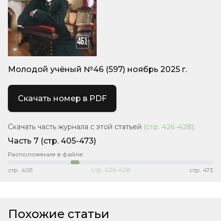
Молодой учёный №46 (597) ноябрь 2025 г.
Скачать номер в PDF
Скачать часть журнала с этой статьей
(стр.
426-428
)
:
Часть 7
(стр. 405-473)
Расположение в файле:
стр.
405
стр.
426-428
стр.
473
Похожие статьи