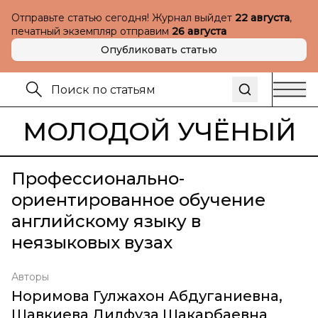
Отправьте статью сегодня! Журнал выйдет
22 августа
,
печатный экземпляр отправим
26 августа
Опубликовать статью
МОЛОДОЙ УЧЁНЫЙ
Профессионально-
ориентированное обучение
английскому языку в
неязыковых вузах
Авторы
Норимова Гулжахон Абдуганиевна
,
Шавкиева Дилфуза Шакарбаевна