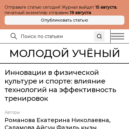
Отправьте статью сегодня! Журнал выйдет
15 августа
,
печатный экземпляр отправим
19 августа
Опубликовать статью
МОЛОДОЙ УЧЁНЫЙ
Инновации в физической
культуре и спорте: влияние
технологий на эффективность
тренировок
Авторы
Романова Екатерина Николаевна
,
Саламова Айсун Фазиль кызы