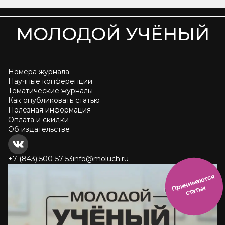
МОЛОДОЙ УЧЁНЫЙ
Номера журнала
Научные конференции
Тематические журналы
Как опубликовать статью
Полезная информация
Оплата и скидки
Об издательстве
+7 (843) 500-57-53
info@moluch.ru
и
н
и
м
а
ют
с
я
ст
ать
П
р
и