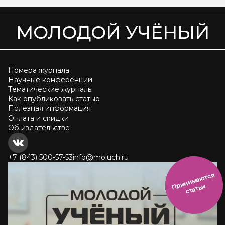
МОЛОДОЙ УЧЁНЫЙ
Номера журнала
Научные конференции
Тематические журналы
Как опубликовать статью
Полезная информация
Оплата и скидки
Об издательстве
+7 (843) 500-57-53
info@moluch.ru
и
н
и
м
а
ют
с
я
ст
ать
П
р
и